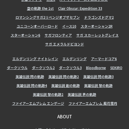
空の軌跡 the 1st
Clair Obscur: Expedition 33
ロマンシングサガ2リベンジオブザセブン
ドラゴンズドグマ2
ユニコーンオーバーロード
イース10
スターオーシャン2R
スターオーシャン6
サガフロンティア
サガ スカーレットグレイス
サガ エメラルドビヨンド
エルデンリング ナイトレイン
エルデンリング
アーマードコア6
ダークソウル
ダークソウル2
ダークソウル3
Bloodborne
SEKIRO
英雄伝説 閃の軌跡
英雄伝説 閃の軌跡2
英雄伝説 閃の軌跡3
英雄伝説 閃の軌跡4
英雄伝説 創の軌跡
英雄伝説 黎の軌跡
英雄伝説 黎の軌跡2
英雄伝説 界の軌跡
ファイアーエムブレム エンゲージ
ファイアーエムブレム 風花雪月
ABOUT