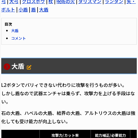
弓
|
大弓
|
クロスボウ
|
杖
|
呪術の火
|
タリスマン
|
ランタン
|
矢・
ボルト
|
小盾
|
盾
|
大盾
目次
大盾
コメント
大盾
L2ボタンでパリィできない代わりに攻撃を行うものが多い。
しかし盾なので武器エンチャは乗らず、攻撃力を上げる手段はな
い。
石の大盾、ハベルの大盾、結界の大盾、アルトリウスの大盾は強
化しても受け能力が向上しない。
攻撃力/カット率
能力補正/必要能力