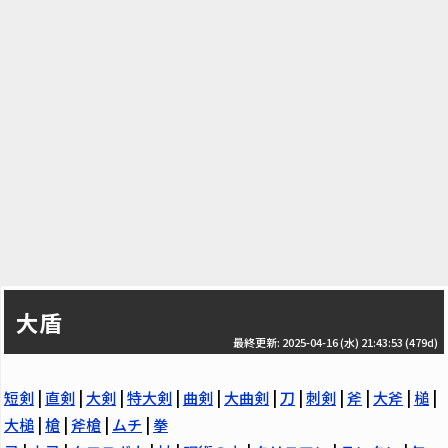
大盾
最終更新: 2025-04-16 (水) 21:43:53
(479d)
短剣
|
直剣
|
大剣
|
特大剣
|
曲剣
|
大曲剣
|
刀
|
刺剣
|
斧
|
大斧
|
槌
|
大槌
|
槍
|
斧槍
|
ムチ
|
拳