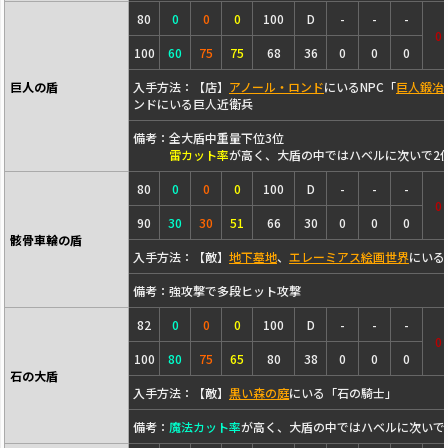
80
0
0
0
100
D
-
-
-
0
100
60
75
75
68
36
0
0
0
巨人の盾
入手方法：【店】
アノール・ロンド
にいるNPC「
巨人鍛冶
ンドにいる巨人近衛兵
備考：全大盾中重量下位3位
雷カット率
が高く、大盾の中ではハベルに次いで2
80
0
0
0
100
D
-
-
-
0
90
30
30
51
66
30
0
0
0
骸骨車輪の盾
入手方法：【敵】
地下墓地
、
エレーミアス絵画世界
にいる
備考：強攻撃で多段ヒット攻撃
82
0
0
0
100
D
-
-
-
0
100
80
75
65
80
38
0
0
0
石の大盾
入手方法：【敵】
黒い森の庭
にいる「石の騎士」
備考：
魔法カット率
が高く、大盾の中ではハベルに次いで