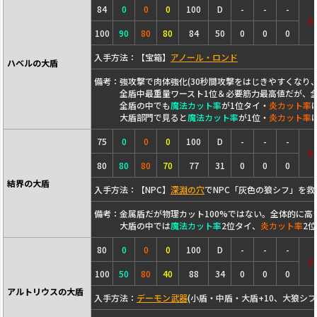
84
0
0
0
100
D
-
-
-
0
100
90
80
80
84
50
0
0
0
入手方法：【宝箱】
アノール・ロンド
ハベルの大盾
備考：強攻撃で肉体強化(30秒間攻撃をはじきやすくなり、
全盾中最重量ワースト1位＆必要筋力最高値だが、全
全盾の中でも
魔法カット率
が1位タイ・
炎カット率
大盾部門で見ると
魔法カット率
が1位・
炎カット率
75
0
0
0
100
D
-
-
-
0
80
80
80
70
77
31
0
0
0
結界の大盾
入手方法：【NPC】
深淵の穴
でNPC「灰色の狼シフ」を救
備考：金属盾だが物理カット100%ではない。全体的に高
大盾の中では
魔法カット率
2位タイ、
炎カット率
2
80
0
0
0
100
D
-
-
-
0
100
50
80
40
88
34
0
0
0
アルトリウスの大盾
入手方法：
デーモン武器
(小盾・中盾・大盾+10、大狼シフ