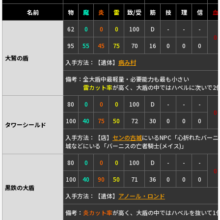
名前
物
魔
炎
雷
致/受
筋
技
理
信
血
62
0
0
0
100
D
-
-
-
0
95
55
45
75
70
16
0
0
0
大鷲の盾
入手方法：【遺体】
病み村
備考：全大盾中最軽量・必要能力も最も小さい
雷カット率
が高く、大盾の中ではハベルに次いで2
80
0
0
0
100
D
-
-
-
0
100
40
75
50
72
30
0
0
0
タワーシールド
入手方法：【店】
センの古城
にいるNPC「心折れたバーニス
城などにいる「バーニスの亡者騎士(メイス)」
80
0
0
0
100
D
-
-
-
0
100
40
90
50
71
36
0
0
0
黒鉄の大盾
入手方法：【遺体】
アノール・ロンド
備考：
炎カット率
が高く、大盾の中ではハベルを抜いて1