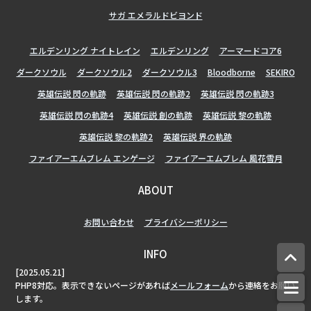
サガ エメラルドビヨンド
エルデンリング ナイトレイン
エルデンリング
アーマードコア6
ダークソウル
ダークソウル2
ダークソウル3
Bloodborne
SEKIRO
英雄伝説 閃の軌跡
英雄伝説 閃の軌跡2
英雄伝説 閃の軌跡3
英雄伝説 閃の軌跡4
英雄伝説 創の軌跡
英雄伝説 黎の軌跡
英雄伝説 黎の軌跡2
英雄伝説 界の軌跡
ファイアーエムブレム エンゲージ
ファイアーエムブレム 風花雪月
ABOUT
お問い合わせ
プライバシーポリシー
INFO
[2025.05.21]
PHP8対応。表示できないページがあれば
メールフォーム
から連絡をお願い
します。