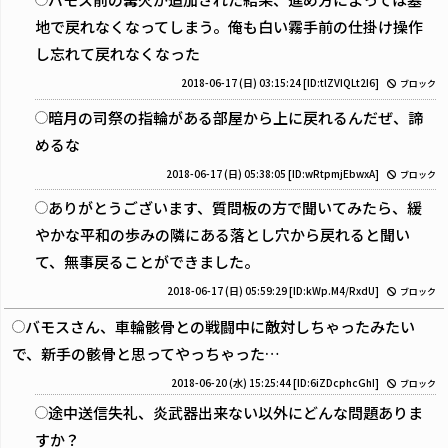
地で戻れなくなってしまう。俺も白い霧手前の仕掛け操作
し忘れて戻れなくなった
2018-06-17 (日) 03:15:24
[ID:tlZVIQLt2I6]
ブロック
暗月の司祭の指輪がある部屋から上に戻れるんだぜ、諦
めるな
2018-06-17 (日) 05:38:05
[ID:wRtpmjEbwxA]
ブロック
ありがとうございます、質問板の方で聞いてみたら、緩
やかな平和の歩みの隣にある落とし穴から戻れると聞い
て、無事戻ることができました。
2018-06-17 (日) 05:59:29
[ID:kWp.M4/RxdU]
ブロック
バモスさん、車輪骸骨との戦闘中に敵対しちゃったみたい
で、新手の骸骨と思ってやっちゃった…
2018-06-20 (水) 15:25:44
[ID:6iZDcphcGhI]
ブロック
途中送信失礼、炎武器出来ない以外にどんな問題ありま
すか？