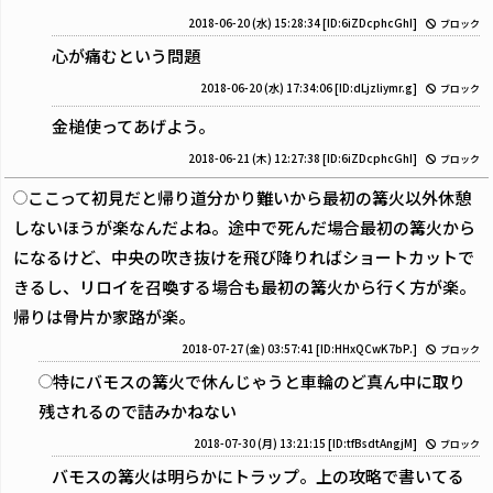
2018-06-20 (水) 15:28:34
[ID:6iZDcphcGhI]
ブロック
心が痛むという問題
2018-06-20 (水) 17:34:06
[ID:dLjzliymr.g]
ブロック
金槌使ってあげよう。
2018-06-21 (木) 12:27:38
[ID:6iZDcphcGhI]
ブロック
ここって初見だと帰り道分かり難いから最初の篝火以外休憩
しないほうが楽なんだよね。途中で死んだ場合最初の篝火から
になるけど、中央の吹き抜けを飛び降りればショートカットで
きるし、リロイを召喚する場合も最初の篝火から行く方が楽。
帰りは骨片か家路が楽。
2018-07-27 (金) 03:57:41
[ID:HHxQCwK7bP.]
ブロック
特にバモスの篝火で休んじゃうと車輪のど真ん中に取り
残されるので詰みかねない
2018-07-30 (月) 13:21:15
[ID:tfBsdtAngjM]
ブロック
バモスの篝火は明らかにトラップ。上の攻略で書いてる