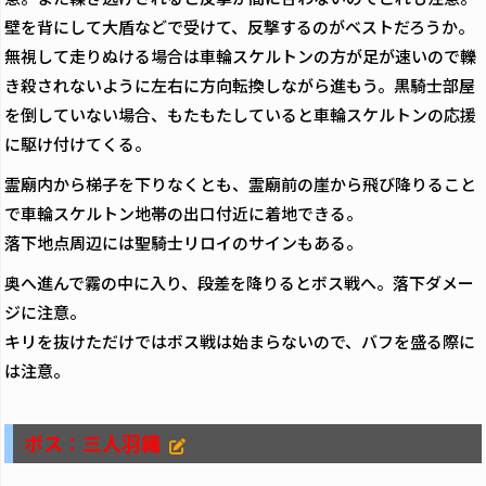
壁を背にして大盾などで受けて、反撃するのがベストだろうか。
無視して走りぬける場合は車輪スケルトンの方が足が速いので轢
き殺されないように左右に方向転換しながら進もう。黒騎士部屋
を倒していない場合、もたもたしていると車輪スケルトンの応援
に駆け付けてくる。
霊廟内から梯子を下りなくとも、霊廟前の崖から飛び降りること
で車輪スケルトン地帯の出口付近に着地できる。
落下地点周辺には聖騎士リロイのサインもある。
奥へ進んで霧の中に入り、段差を降りるとボス戦へ。落下ダメー
ジに注意。
キリを抜けただけではボス戦は始まらないので、バフを盛る際に
は注意。
ボス：三人羽織