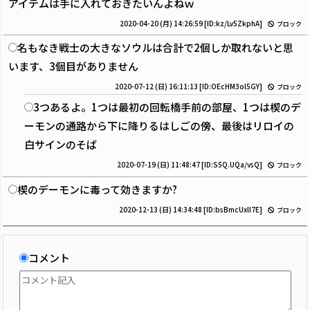
アイテムは手に入れておきたいんよねｗ
2020-04-20 (月) 14:26:59
[ID:kz/Lv5ZkphA]
ブロック
名もなき戦士の大きなソウルは合計で2個しか取れないと思
います、3個目がありません
2020-07-12 (日) 16:11:13
[ID:OEcHM3ol5GY]
ブロック
3つあるよ。1つは最初の回転橋手前の部屋、1つは楔のデ
ーモンの通路から下に降りるはしごの傍、最後はリロイの
白サインのそば
2020-07-19 (日) 11:48:47
[ID:S5Q.UQa/vsQ]
ブロック
楔のデーモンに毒って効きますか?
2020-12-13 (日) 14:34:48
[ID:bsBmcUxll7E]
ブロック
コメント