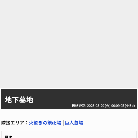
地下墓地
最終更新: 2025-05-20 (火) 00:09:05
(443d)
隣接エリア：
火継ぎの祭祀場
|
巨人墓場
目次