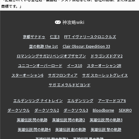
商標です。」
神攻略wiki
亰都ザナドゥ
仁王3
FFT イヴァリースクロニクルズ
空の軌跡 the 1st
Clair Obscur: Expedition 33
ロマンシングサガ2リベンジオブザセブン
ドラゴンズドグマ2
ユニコーンオーバーロード
イース10
スターオーシャン2R
スターオーシャン6
サガフロンティア
サガ スカーレットグレイス
サガ エメラルドビヨンド
エルデンリング ナイトレイン
エルデンリング
アーマードコア6
ダークソウル
ダークソウル2
ダークソウル3
Bloodborne
SEKIRO
英雄伝説 閃の軌跡
英雄伝説 閃の軌跡2
英雄伝説 閃の軌跡3
英雄伝説 閃の軌跡4
英雄伝説 創の軌跡
英雄伝説 黎の軌跡
英雄伝説 黎の軌跡2
英雄伝説 界の軌跡