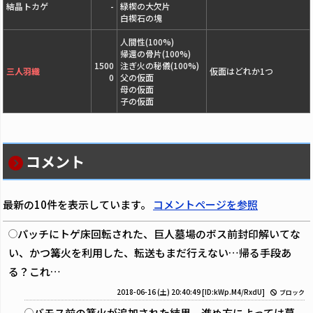
結晶トカゲ
-
緑楔の大欠片
白楔石の塊
人間性(100%)
帰還の骨片(100%)
1500
注ぎ火の秘儀(100%)
三人羽織
仮面はどれか1つ
0
父の仮面
母の仮面
子の仮面
コメント
最新の10件を表示しています。
コメントページを参照
パッチにトゲ床回転された、巨人墓場のボス前封印解いてな
い、かつ篝火を利用した、転送もまだ行えない…帰る手段あ
る？これ…
2018-06-16 (土) 20:40:49
[ID:kWp.M4/RxdU]
ブロック
バモス前の篝火が追加された結果、進め方によっては墓