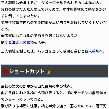
三人羽織は分身するが、ダメージを与えられるのは本体のみ。
分身の数はだんだん増えていくので、本体を見極めて時間をかけ
ずに倒してしまいたい。
炎属性攻撃主体なので炎防御が高い防具を装備していくといいだ
ろう。
最序盤にもこれるのであまり強くはないようだ。
倒すと
注ぎ火の秘儀
を入手。
三人羽織を倒した後、ハシゴを登って暗闇を進むと
巨人墓場
へ。
ショートカット
最初の篝火の部屋から出た最初の崖の地点。
向こう側にわたる橋から飛び降りると、楔のデーモンの霊廟前ま
でショートカットできる。
飛び降りる場所に注意。橋を半分も渡って落ちたのでは、落下死