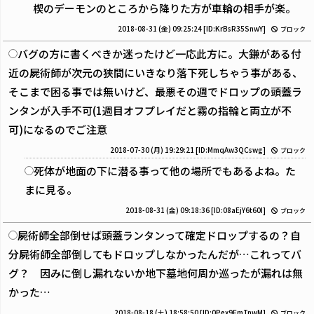
楔のデーモンのところから降りた方が車輪の相手が楽。
2018-08-31 (金) 09:25:24
[ID:KrBsR35SnwY]
ブロック
バグの方に書くべきか迷ったけど一応此方に。大鎌がある付
近の屍術師が次元の狭間にいきなり落下死しちゃう事がある、
そこまで困る事では無いけど、最悪その週でドロップの頭蓋ラ
ンタンが入手不可(1週目オフプレイだと霧の指輪と両立が不
可)になるのでご注意
2018-07-30 (月) 19:29:21
[ID:MmqAw3QCswg]
ブロック
死体が地面の下に潜る事って他の場所でもあるよね。た
まに見る。
2018-08-31 (金) 09:18:36
[ID:08aEjY6t60I]
ブロック
屍術師全部倒せば頭蓋ランタンって確定ドロップするの？自
分屍術師全部倒してもドロップしなかったんだが…これってバ
グ？ 因みに倒し漏れないか地下墓地何周か巡ったが漏れは無
かった…
2018-08-18 (土) 18:58:50
[ID:0Pex9FmTnwM]
ブロック