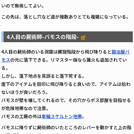
いので無視してよい。
この先は、落とし穴など道が複数ありとても複雑になっている。
4人目の屍術師-バモスの階段-
4人目の屍術師のいる洞窟は螺旋階段から飛び降りると
鍛冶屋バ
モス
の元に落下できる。リマスター版なら篝火も追加されてい
る。
しかし、落下地点を見誤ると落下死する。
崖下のアイテムを目印に飛び降りると良いので、アイテムは拾わ
ないほうが良いだろう。
バモスが壁を壊してくれるので、その穴からボス部屋を目指せる
が危険地帯なので注意。
バモスの工廠の外は
車輪スケルトン地帯
。
バモスに降りずに屍術師のいたところのレバーを動かすと上の階