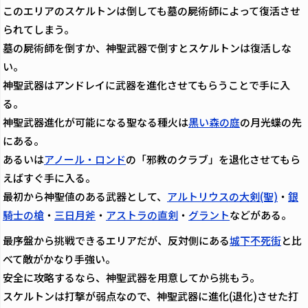
このエリアのスケルトンは倒しても墓の屍術師によって復活させ
られてしまう。
墓の屍術師を倒すか、神聖武器で倒すとスケルトンは復活しな
い。
神聖武器はアンドレイに武器を進化させてもらうことで手に入
る。
神聖武器進化が可能になる聖なる種火は
黒い森の庭
の月光蝶の先
にある。
あるいは
アノール・ロンド
の「邪教のクラブ」を退化させてもら
えばすぐ手に入る。
最初から神聖値のある武器として、
アルトリウスの大剣(聖)
・
銀
騎士の槍
・
三日月斧
・
アストラの直剣
・
グラント
などがある。
最序盤から挑戦できるエリアだが、反対側にある
城下不死街
と比
べて敵がかなり手強い。
安全に攻略するなら、神聖武器を用意してから挑もう。
スケルトンは打撃が弱点なので、神聖武器に進化(退化)させた打