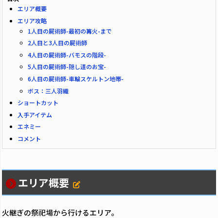
エリア概要
エリア攻略
1人目の屍術師-最初の篝火-まで
2人目と3人目の屍術師
4人目の屍術師-バモスの階段-
5人目の屍術師-隠し道のお宝-
6人目の屍術師-車輪スケルトン地帯-
ボス：三人羽織
ショートカット
入手アイテム
エネミー
コメント
エリア概要
火継ぎの祭祀場から行けるエリア。