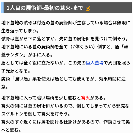
1人目の屍術師-最初の篝火-まで
地下墓地の骸骨は付近の墓の屍術師が生存している場合は無限に
生き返ってしまう。
骸骨は崖から下に落とすか、先に墓の屍術師を見つけて倒そう。
地下墓地にいる墓の屍術師を全て（7体くらい）倒すと、盾「頭
蓋ランタン」が手に入る。
盾としては全く役に立たないが、この先の
巨人墓場
で周囲を照ら
す光源となる。
魔術「強い盾」系を使えば盾としても使えるが、効果時間に注
意。
地下墓地に入って暗い場所を少し進むと
篝火
がある。
篝火の側には墓の屍術師がいるので、倒してしまってから邪魔な
スケルトンを倒して篝火を灯そう。
篝火のすぐ近くには扉を開ける仕掛けがあるので、作動させて奥
へと進む。