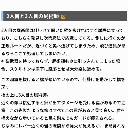
2人目と3人目の屍術師
2人目の屍術師は仕掛けで開いた壁を抜ければすぐ崖際に立って
おり、こちらを発見し次第魔法で応戦してくる。倒しに行くのが
正規ルートだが、近づくと奥へ逃げてしまうため、飛び道具があ
るならここで処理してしまいたい。
神聖武器を持っておらず、屍術師も奥に引っ込んでしまった場
合、スケルトンは崖下に蹴落とせば大分楽に進める。
この洞窟を抜けると橋が傾いているので、仕掛けを動かして橋を
戻す。
橋の上に3人目の屍術師。
近くの像は接近すると針が出てダメージを受ける罠があるので注
意。この先似たような像はすべてこの罠があると見て良い。盾を
構えながら歩いていると罠を踏んでもガードが優先される。
ちなみにレバー近くの岩の隙間から篝火が見えるが、まだ篝れな