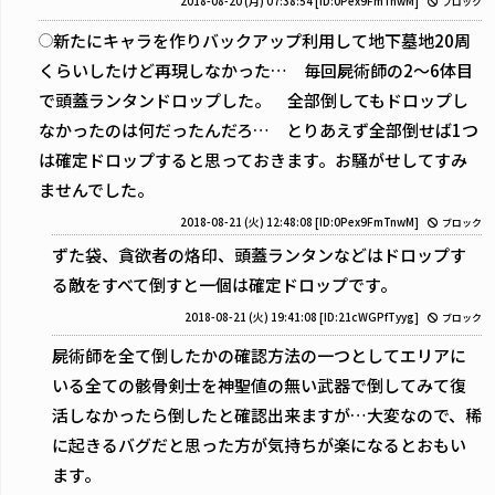
2018-08-20 (月) 07:38:54
[ID:0Pex9FmTnwM]
ブロック
新たにキャラを作りバックアップ利用して地下墓地20周
くらいしたけど再現しなかった… 毎回屍術師の2～6体目
で頭蓋ランタンドロップした。 全部倒してもドロップし
なかったのは何だったんだろ… とりあえず全部倒せば1つ
は確定ドロップすると思っておきます。お騒がせしてすみ
ませんでした。
2018-08-21 (火) 12:48:08
[ID:0Pex9FmTnwM]
ブロック
ずた袋、貪欲者の烙印、頭蓋ランタンなどはドロップす
る敵をすべて倒すと一個は確定ドロップです。
2018-08-21 (火) 19:41:08
[ID:21cWGPfTyyg]
ブロック
屍術師を全て倒したかの確認方法の一つとしてエリアに
いる全ての骸骨剣士を神聖値の無い武器で倒してみて復
活しなかったら倒したと確認出来ますが…大変なので、稀
に起きるバグだと思った方が気持ちが楽になるとおもい
ます。