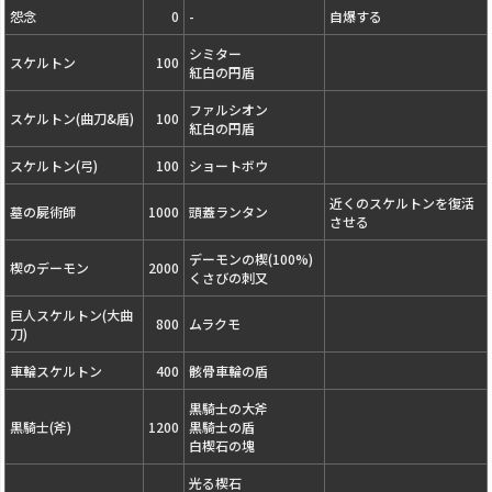
怨念
0
-
自爆する
シミター
スケルトン
100
紅白の円盾
ファルシオン
スケルトン(曲刀&盾)
100
紅白の円盾
スケルトン(弓)
100
ショートボウ
近くのスケルトンを復活
墓の屍術師
1000
頭蓋ランタン
させる
デーモンの楔(100%)
楔のデーモン
2000
くさびの刺又
巨人スケルトン(大曲
800
ムラクモ
刀)
車輪スケルトン
400
骸骨車輪の盾
黒騎士の大斧
黒騎士(斧)
1200
黒騎士の盾
白楔石の塊
光る楔石