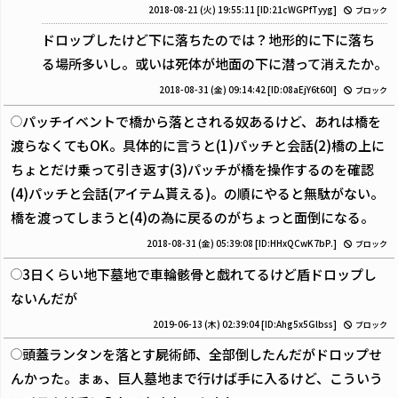
2018-08-21 (火) 19:55:11
[ID:21cWGPfTyyg]
ブロック
ドロップしたけど下に落ちたのでは？地形的に下に落ち
る場所多いし。或いは死体が地面の下に潜って消えたか。
2018-08-31 (金) 09:14:42
[ID:08aEjY6t60I]
ブロック
パッチイベントで橋から落とされる奴あるけど、あれは橋を
渡らなくてもOK。具体的に言うと(1)パッチと会話(2)橋の上に
ちょとだけ乗って引き返す(3)パッチが橋を操作するのを確認
(4)パッチと会話(アイテム貰える)。の順にやると無駄がない。
橋を渡ってしまうと(4)の為に戻るのがちょっと面倒になる。
2018-08-31 (金) 05:39:08
[ID:HHxQCwK7bP.]
ブロック
3日くらい地下墓地で車輪骸骨と戯れてるけど盾ドロップし
ないんだが
2019-06-13 (木) 02:39:04
[ID:Ahg5x5Glbss]
ブロック
頭蓋ランタンを落とす屍術師、全部倒したんだがドロップせ
んかった。まぁ、巨人墓地まで行けば手に入るけど、こういう