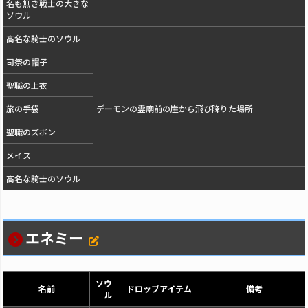
名も無き戦士の大きな
ソウル
高名な騎士のソウル
司祭の帽子
聖職の上衣
旅の手袋
デーモンの霊廟前の崖から飛び降りた場所
聖職のズボン
メイス
高名な騎士のソウル
エネミー
ソウ
名前
ドロップアイテム
備考
ル