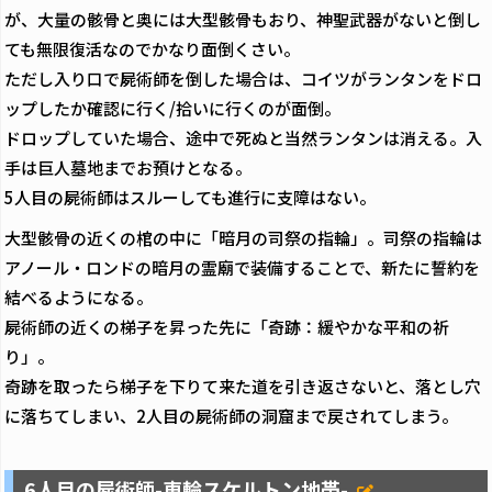
が、大量の骸骨と奥には大型骸骨もおり、神聖武器がないと倒し
ても無限復活なのでかなり面倒くさい。
ただし入り口で屍術師を倒した場合は、コイツがランタンをドロ
ップしたか確認に行く/拾いに行くのが面倒。
ドロップしていた場合、途中で死ぬと当然ランタンは消える。入
手は巨人墓地までお預けとなる。
5人目の屍術師はスルーしても進行に支障はない。
大型骸骨の近くの棺の中に「暗月の司祭の指輪」。司祭の指輪は
アノール・ロンドの暗月の霊廟で装備することで、新たに誓約を
結べるようになる。
屍術師の近くの梯子を昇った先に「奇跡：緩やかな平和の祈
り」。
奇跡を取ったら梯子を下りて来た道を引き返さないと、落とし穴
に落ちてしまい、2人目の屍術師の洞窟まで戻されてしまう。
6人目の屍術師-車輪スケルトン地帯-