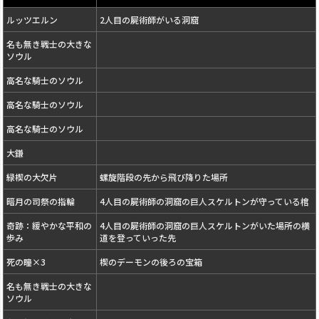
ルッツエルン
2人目の屍術師がいる洞窟
名も無き戦士の大きな
ソウル
高名な騎士のソウル
高名な騎士のソウル
高名な騎士のソウル
大鎌
緑楔の大欠片
螺旋階段の先から飛び降りた場所
暗月の司祭の指輪
4人目の屍術師の洞窟の巨人スケルトンが守っている棺
奇跡：緩やかな平和の
4人目の屍術師の洞窟の巨人スケルトンがいた場所の横
歩み
道を登っていった先
死の瞳×3
楔のデーモンの後ろの宝箱
名も無き戦士の大きな
ソウル