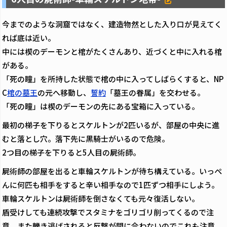
今までのような洞窟ではなく、建造物然とした入り口が見えてく
れば底は近い。
中には楔のデーモンと棺がたくさんあり、近づくと中に入れる棺
がある。
「死の瞳」を所持した状態で棺の中に入ってしばらくすると、NP
C
棺の墓王
の元へ移動し、
誓約
「墓王の眷属」を交わせる。
「死の瞳」は楔のデーモンの先にある宝箱に入っている。
最初の梯子を下りるとスケルトンが2匹いるが、部屋の中央に進
むと落とし穴。落下先に黒騎士がいるので危険。
2つ目の梯子を下りると5人目の屍術師。
屍術師の部屋を出ると車輪スケルトンが待ち構えている。いっぺ
んに何匹も相手をすると辛い相手なので1匹ずつ相手にしよう。
車輪スケルトンは屍術師を倒さなくても元々復活しない。
盾受けしても連続攻撃でスタミナをゴリゴリ削ってくるので注
意。また轢き逃げされると反撃が間に合わないのでこれも注意。