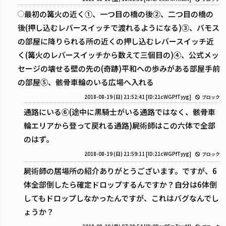
最初の篝火の近く①、一つ目の橋の後②、二つ目の橋の
後(押し込むレバースイッチで渡れるようになる)③、バモス
の部屋に降りられる所の近くの押し込むレバースイッチ近
く(篝火のレバースイッチから数えて三個目の)④、公式メッ
セージの壊せる壁の先の(奇跡)平和への歩みがある部屋手前
の部屋⑤、骸骨車輪のいる広場へ入れる
2018-08-19 (日) 21:52:41
[ID:21cWGPfTyyg]
ブロック
通路にいる⑥(途中に黒騎士がいる通路ではなく、骸骨車
輪エリアから登って戻れる通路)屍術師はこの六体で全部
のはず。
2018-08-19 (日) 21:59:11
[ID:21cWGPfTyyg]
ブロック
屍術師の居場所の紹介ありがとうございます。ですが、6
体全部倒したら確定ドロップするんですか？自分は6体倒
してもドロップしなかったんですが、これはバグなんでし
ょうか？