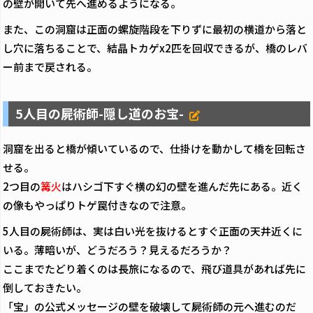
の壁が開いて先へ進めるようになる。
また、この洞窟は正面の螺旋階段を下りずに最初の横道から落と
し穴に落ちることで、結晶トカゲx2匹を回収できるが、橋のレバ
ー前まで戻される。
5人目の屍術師-隠し道のお宝-
洞窟を出ると橋が傾いているので、仕掛けを動かして橋を回転さ
せる。
2つ目の
篝火
はハシゴ下すぐ横の幻の壁を進んだ先にある。近く
の像もやっぱりトゲ罠付きなので注意。
5人目の屍術師は、実は白い光を抜けるとすぐ正面の天井近くに
いる。薄暗いが、どうだろう？見えるだろうか？
ここまでたどり着くのは長旅になるので、飛び道具があれば先に
倒しておきたい。
「宝」の公式メッセージの壁を破壊して屍術師の元へ進むのだ