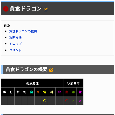
貪食ドラゴン
目次
貪食ドラゴンの概要
攻略方法
ドロップ
コメント
貪食ドラゴンの概要
弱点属性
状態異常
標
打
斬
刺
魔
炎
雷
神
邪
血
毒
猛
―
―
―
―
―
―
〇
―
―
〇
✕
✕