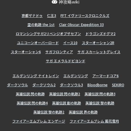
神攻略wiki
亰都ザナドゥ
仁王3
FFT イヴァリースクロニクルズ
空の軌跡 the 1st
Clair Obscur: Expedition 33
ロマンシングサガ2リベンジオブザセブン
ドラゴンズドグマ2
ユニコーンオーバーロード
イース10
スターオーシャン2R
スターオーシャン6
サガフロンティア
サガ スカーレットグレイス
サガ エメラルドビヨンド
エルデンリング ナイトレイン
エルデンリング
アーマードコア6
ダークソウル
ダークソウル2
ダークソウル3
Bloodborne
SEKIRO
英雄伝説 閃の軌跡
英雄伝説 閃の軌跡2
英雄伝説 閃の軌跡3
英雄伝説 閃の軌跡4
英雄伝説 創の軌跡
英雄伝説 黎の軌跡
英雄伝説 黎の軌跡2
英雄伝説 界の軌跡
ファイアーエムブレム エンゲージ
ファイアーエムブレム 風花雪月