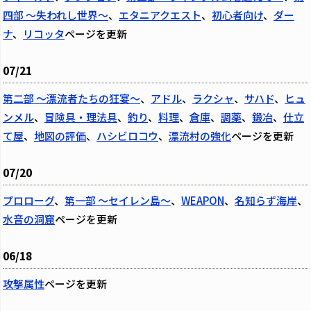
四部 ～失われし世界～
、
エタニアクエスト
、
初心者向け
、
ダー
ナ
、
リコッタ
ページを更新
07/21
第二部 ～漂流者たちの狂宴～
、
アドル
、
ラクシャ
、
サハド
、
ヒュ
ンメル
、
冒険具・理法具
、
釣り
、
料理
、
倉庫
、
調薬
、
鍛冶
、
仕立
て屋
、
地図の評価
、
ハシビロコウ
、
漂流村の強化
ページを更新
07/20
プロローグ
、
第一部 ～セイレン島～
、
WEAPON
、
名知らず海岸
、
水音の洞窟
ページを更新
06/18
攻撃属性
ページを更新