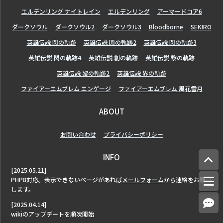
エルデンリング ナイトレイン
エルデンリング
アーマードコア6
ダークソウル
ダークソウル2
ダークソウル3
Bloodborne
SEKIRO
英雄伝説 閃の軌跡
英雄伝説 閃の軌跡2
英雄伝説 閃の軌跡3
英雄伝説 閃の軌跡4
英雄伝説 創の軌跡
英雄伝説 黎の軌跡
英雄伝説 黎の軌跡2
英雄伝説 界の軌跡
ファイアーエムブレム エンゲージ
ファイアーエムブレム 風花雪月
ABOUT
お問い合わせ
プライバシーポリシー
INFO
[2025.05.21]
PHP8対応。表示できないページがあれば
メールフォーム
から連絡をお願い
します。
[2025.04.14]
wikiのアップデートを順次開始