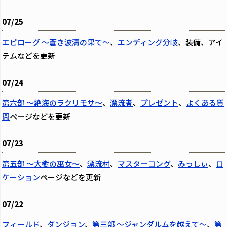
07/25
エピローグ ～蒼き波濤の果て～
、
エンディング分岐
、装備、アイ
テムなどを更新
07/24
第六部 ～絶海のラクリモサ～
、
漂流者
、
プレゼント
、
よくある質
問
ページなどを更新
07/23
第五部 ～大樹の巫女～
、
漂流村
、
マスターコング
、
みっしぃ
、
ロ
ケーション
ページなどを更新
07/22
フィールド
、
ダンジョン
、
第三部 ～ジャンダルムを越えて～
、
第