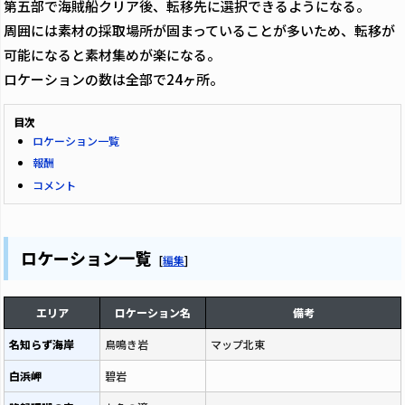
第五部で海賊船クリア後、転移先に選択できるようになる。
周囲には素材の採取場所が固まっていることが多いため、転移が
可能になると素材集めが楽になる。
ロケーションの数は全部で24ヶ所。
目次
ロケーション一覧
報酬
コメント
ロケーション一覧
[
編集
]
エリア
ロケーション名
備考
名知らず海岸
鳥鳴き岩
マップ北東
白浜岬
碧岩