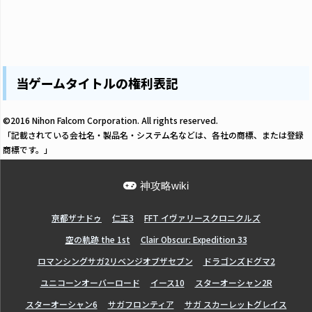
当ゲームタイトルの権利表記
©2016 Nihon Falcom Corporation. All rights reserved.
「記載されている会社名・製品名・システム名などは、各社の商標、または登録
商標です。」
神攻略wiki
亰都ザナドゥ
仁王3
FFT イヴァリースクロニクルズ
空の軌跡 the 1st
Clair Obscur: Expedition 33
ロマンシングサガ2リベンジオブザセブン
ドラゴンズドグマ2
ユニコーンオーバーロード
イース10
スターオーシャン2R
スターオーシャン6
サガフロンティア
サガ スカーレットグレイス