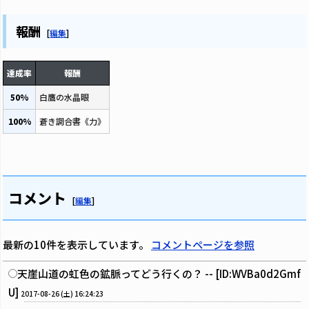
報酬
[
編集
]
達成率
報酬
50%
白鷹の水晶眼
100%
蒼き調合書《力》
コメント
[
編集
]
最新の10件を表示しています。
コメントページを参照
天崖山道の虹色の鉱脈ってどう行くの？ -- [ID:WVBa0d2Gmf
U]
2017-08-26 (土) 16:24:23