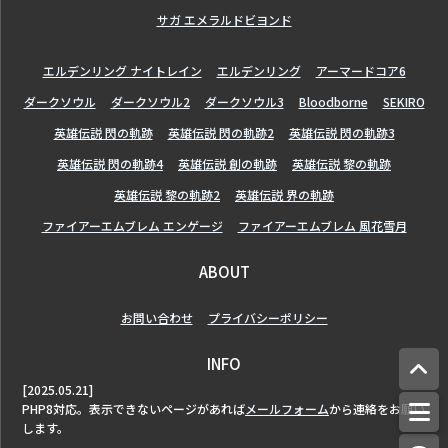
サガ エメラルドビヨンド
エルデンリング ナイトレイン
エルデンリング
アーマードコア6
ダークソウル
ダークソウル2
ダークソウル3
Bloodborne
SEKIRO
英雄伝説 閃の軌跡
英雄伝説 閃の軌跡2
英雄伝説 閃の軌跡3
英雄伝説 閃の軌跡4
英雄伝説 創の軌跡
英雄伝説 黎の軌跡
英雄伝説 黎の軌跡2
英雄伝説 界の軌跡
ファイアーエムブレム エンゲージ
ファイアーエムブレム 風花雪月
ABOUT
お問い合わせ
プライバシーポリシー
INFO
[2025.05.21]
PHP8対応。表示できないページがあれば
メールフォーム
から連絡をお願い
します。