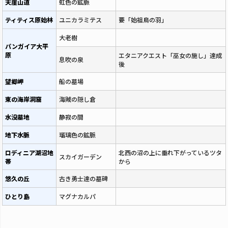
天崖山道
虹色の鉱脈
ティティス原始林
ユニカラミテス
要「始祖鳥の羽」
大老樹
パンガイア大平
原
エタニアクエスト「巫女の施し」達成
息吹の泉
後
望郷岬
船の墓場
東の海岸洞窟
海賊の隠し倉
水没墓地
静寂の間
地下水脈
瑠璃色の鉱脈
ロディニア湖沼地
北西の沼の上に垂れ下がっているツタ
スカイガーデン
帯
から
悠久の丘
古き勇士達の墓碑
ひとり島
マグナカルパ