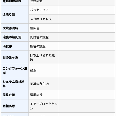
隆起珊瑚の森
七色の滝
パラセコイア
遠鳴り浜
メタボリカレス
大峡谷流域
煙突岩
滝裏の鍾乳洞
乳白色の鉱脈
浸食谷
藍色の鉱脈
打ち上げられた遺
日の出ヶ浜
骸
ロングフォーン海
蜂塚
岸
シュラム密林地
薬草の群生地
帯
風見丘陵
清風の丘
エアーズロックケル
西麓高原
ン