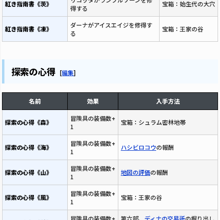
紅き指南書《茨》
宝箱：始生代の大穴
得する
ダーナがアイスエイジを修得す
紅き指南書《凍》
宝箱：王家の谷
る
探索の心得
[
編集
]
名前
効果
入手方法
冒険具の装備数+
探索の心得《森》
宝箱：シュラム密林地帯
1
冒険具の装備数+
探索の心得《海》
ハシビロコウ
の報酬
1
冒険具の装備数+
探索の心得《山》
地図の評価
の報酬
1
冒険具の装備数+
探索の心得《風》
宝箱：王家の谷
1
冒険具の装備数+
第六部、
ディナの交易所
の掘り出し