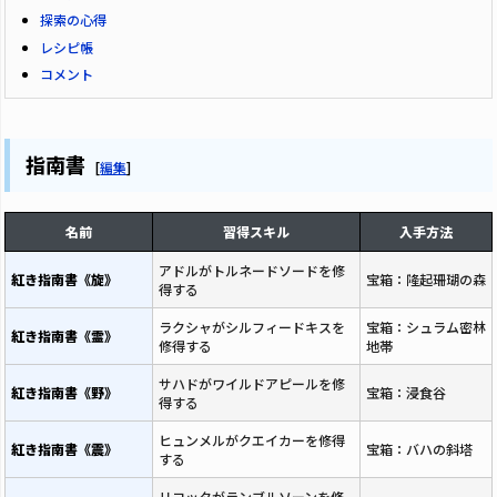
探索の心得
レシピ帳
コメント
指南書
[
編集
]
名前
習得スキル
入手方法
アドルがトルネードソードを修
紅き指南書《旋》
宝箱：隆起珊瑚の森
得する
ラクシャがシルフィードキスを
宝箱：シュラム密林
紅き指南書《霊》
修得する
地帯
サハドがワイルドアピールを修
紅き指南書《野》
宝箱：浸食谷
得する
ヒュンメルがクエイカーを修得
紅き指南書《震》
宝箱：バハの斜塔
する
リコッタがランブルソーンを修