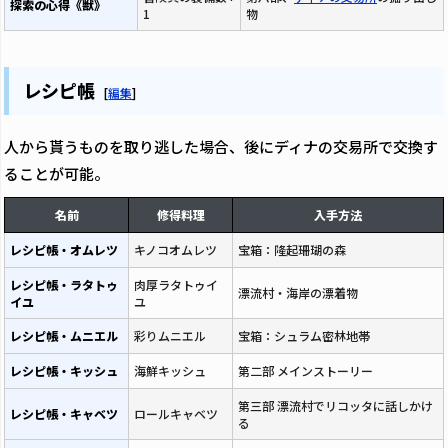
探索の心得《獣》
1
物
レシピ帳
[
編集
]
人から貰うものを取り逃した場合、後にディナの交易所で交換す
ることが可能。
名前
修得料理
入手方法
レシピ帳・オムレツ
キノコオムレツ
宝箱：隆起珊瑚の森
レシピ帳・ラタトゥ
肉厚ラタトゥイ
漂流村・海岸の漂着物
イユ
ユ
レシピ帳・ムニエル
彩りムニエル
宝箱：シュラム密林地帯
レシピ帳・キッシュ
海鮮キッシュ
第二部 メインストーリー
第三部 漂流村でリコッタに話しかけ
レシピ帳・キャベツ
ロールキャベツ
る