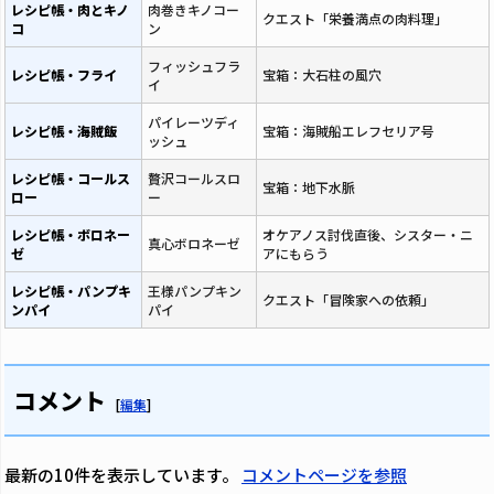
レシピ帳・肉とキノ
肉巻きキノコー
クエスト「栄養満点の肉料理」
コ
ン
フィッシュフラ
レシピ帳・フライ
宝箱：大石柱の風穴
イ
パイレーツディ
レシピ帳・海賊飯
宝箱：海賊船エレフセリア号
ッシュ
レシピ帳・コールス
贅沢コールスロ
宝箱：地下水脈
ロー
ー
レシピ帳・ボロネー
オケアノス討伐直後、シスター・ニ
真心ボロネーゼ
ゼ
アにもらう
レシピ帳・パンプキ
王様パンプキン
クエスト「冒険家への依頼」
ンパイ
パイ
コメント
[
編集
]
最新の10件を表示しています。
コメントページを参照