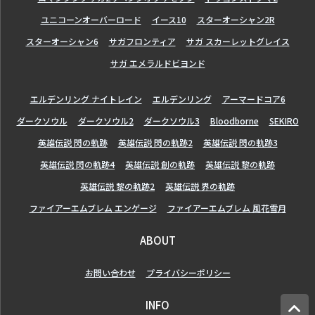
ユニコーンオーバーロード
イース10
スターオーシャン2R
スターオーシャン6
サガフロンティア
サガ スカーレットグレイス
サガ エメラルドビヨンド
エルデンリング ナイトレイン
エルデンリング
アーマードコア6
ダークソウル
ダークソウル2
ダークソウル3
Bloodborne
SEKIRO
英雄伝説 閃の軌跡
英雄伝説 閃の軌跡2
英雄伝説 閃の軌跡3
英雄伝説 閃の軌跡4
英雄伝説 創の軌跡
英雄伝説 黎の軌跡
英雄伝説 黎の軌跡2
英雄伝説 界の軌跡
ファイアーエムブレム エンゲージ
ファイアーエムブレム 風花雪月
ABOUT
お問い合わせ
プライバシーポリシー
INFO