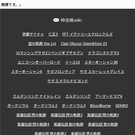
商標です。」
神攻略wiki
亰都ザナドゥ
仁王3
FFT イヴァリースクロニクルズ
空の軌跡 the 1st
Clair Obscur: Expedition 33
ロマンシングサガ2リベンジオブザセブン
ドラゴンズドグマ2
ユニコーンオーバーロード
イース10
スターオーシャン2R
スターオーシャン6
サガフロンティア
サガ スカーレットグレイス
サガ エメラルドビヨンド
エルデンリング ナイトレイン
エルデンリング
アーマードコア6
ダークソウル
ダークソウル2
ダークソウル3
Bloodborne
SEKIRO
英雄伝説 閃の軌跡
英雄伝説 閃の軌跡2
英雄伝説 閃の軌跡3
英雄伝説 閃の軌跡4
英雄伝説 創の軌跡
英雄伝説 黎の軌跡
英雄伝説 黎の軌跡2
英雄伝説 界の軌跡