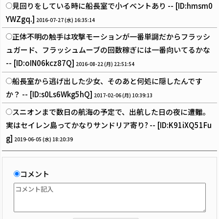
見回りをしている時に船長室で小イベントあり -- [ID:hmsm0
YWZgq.]
2016-07-27 (水) 16:35:14
正体不明の触手は攻撃モーションが一番単調だからフラッシ
ュガード、フラッシュムーブの回数稼ぎには一番向いてるかな
-- [ID:oIN06kcz87Q]
2016-08-22 (月) 22:51:54
船長室から逃げ出した少女、そのあと何処に隠したんです
か？ -- [ID:s0Ls6Wkg5hQ]
2017-02-06 (月) 10:39:13
スニオンまで数日の航海の予定で、出航した日の夜に遭難。
実はセイレン島ってかなりサンドリア寄り? -- [ID:K91iXQ51Fu
g]
2019-06-05 (水) 18:20:39
コメント