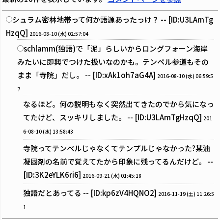
シュラム密林地帯って何か語源あったっけ？ -- [ID:U3LAmTg
HzqQ]
2016-08-10 (水) 02:57:04
schlamm(独語)で「泥」らしいからロングフォーン海岸
みたいに即興でつけた扱いなのかも。テンペル参道もその
まま「寺院」だし。 -- [ID:xAk1oh7aG4A]
2016-08-10 (水) 06:59:5
7
なるほど。何の説明もなく突然出てきたのでから気になっ
てたけど、スッキリしました。 -- [ID:U3LAmTgHzqQ]
201
6-08-10 (水) 13:58:43
寺院ってテンペルじゃなくてテンプルじゃなかった?某油
凝固剤の名前で覚えてたから印象に残ってるんだけど。 --
[ID:3K2eYLK6ri6]
2016-09-21 (水) 01:45:18
独語だとあってる -- [ID:kp6zV4HQNO2]
2016-11-19 (土) 11:26:5
1