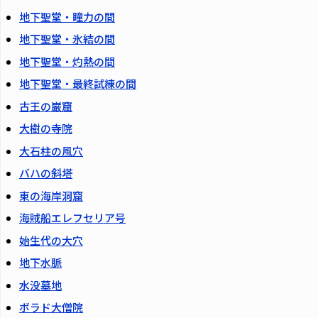
地下聖堂・瞳力の間
地下聖堂・氷結の間
地下聖堂・灼熱の間
地下聖堂・最終試練の間
古王の巌窟
大樹の寺院
大石柱の風穴
バハの斜塔
東の海岸洞窟
海賊船エレフセリア号
始生代の大穴
地下水脈
水没墓地
ボラド大僧院