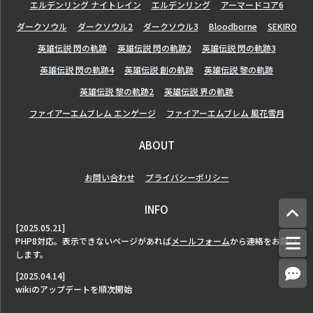
エルデンリング ナイトレイン
エルデンリング
アーマードコア6
ダークソウル
ダークソウル2
ダークソウル3
Bloodborne
SEKIRO
英雄伝説 閃の軌跡
英雄伝説 閃の軌跡2
英雄伝説 閃の軌跡3
英雄伝説 閃の軌跡4
英雄伝説 創の軌跡
英雄伝説 黎の軌跡
英雄伝説 黎の軌跡2
英雄伝説 界の軌跡
ファイアーエムブレム エンゲージ
ファイアーエムブレム 風花雪月
ABOUT
お問い合わせ
プライバシーポリシー
INFO
[2025.05.21]
PHP8対応。表示できないページがあれば
メールフォーム
から連絡をお願い
します。
[2025.04.14]
wikiのアップデートを順次開始