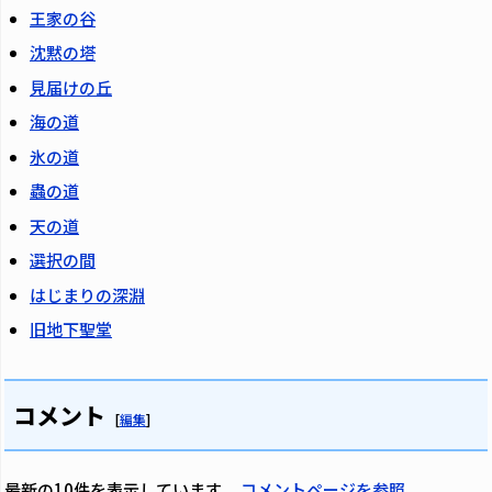
王家の谷
沈黙の塔
見届けの丘
海の道
氷の道
蟲の道
天の道
選択の間
はじまりの深淵
旧地下聖堂
コメント
[
編集
]
最新の10件を表示しています。
コメントページを参照