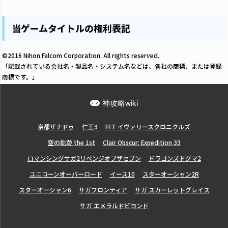
当ゲームタイトルの権利表記
©2016 Nihon Falcom Corporation. All rights reserved.
「記載されている会社名・製品名・システム名などは、各社の商標、または登録
商標です。」
神攻略wiki
亰都ザナドゥ
仁王3
FFT イヴァリースクロニクルズ
空の軌跡 the 1st
Clair Obscur: Expedition 33
ロマンシングサガ2リベンジオブザセブン
ドラゴンズドグマ2
ユニコーンオーバーロード
イース10
スターオーシャン2R
スターオーシャン6
サガフロンティア
サガ スカーレットグレイス
サガ エメラルドビヨンド