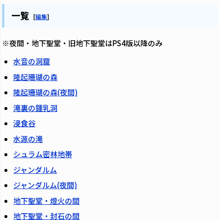
一覧
[
編集
]
※夜間・地下聖堂・旧地下聖堂はPS4版以降のみ
水音の洞窟
隆起珊瑚の森
隆起珊瑚の森(夜間)
滝裏の鍾乳洞
浸食谷
水源の滝
シュラム密林地帯
ジャンダルム
ジャンダルム(夜間)
地下聖堂・燈火の間
地下聖堂・封石の間