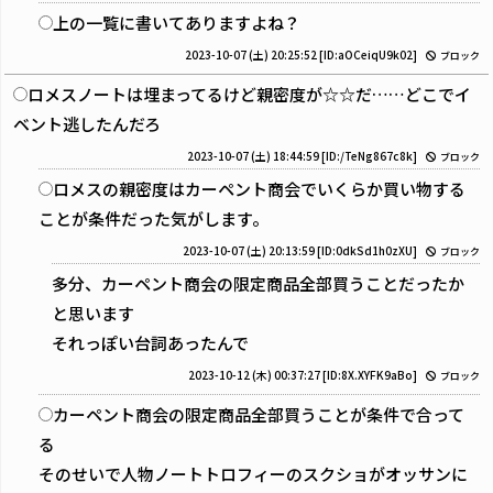
上の一覧に書いてありますよね？
2023-10-07 (土) 20:25:52
[ID:aOCeiqU9k02]
ブロック
ロメスノートは埋まってるけど親密度が☆☆だ……どこでイ
ベント逃したんだろ
2023-10-07 (土) 18:44:59
[ID:/TeNg867c8k]
ブロック
ロメスの親密度はカーペント商会でいくらか買い物する
ことが条件だった気がします。
2023-10-07 (土) 20:13:59
[ID:0dkSd1h0zXU]
ブロック
多分、カーペント商会の限定商品全部買うことだったか
と思います
それっぽい台詞あったんで
2023-10-12 (木) 00:37:27
[ID:8X.XYFK9aBo]
ブロック
カーペント商会の限定商品全部買うことが条件で合って
る
そのせいで人物ノートトロフィーのスクショがオッサンに