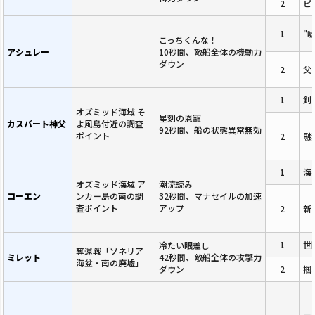
2
ピ
1
"
こっちくんな！
アシュレー
10秒間、敵船全体の機動力
ダウン
2
父
1
剣
オズミッド海域 そ
星刻の恩寵
カスバート神父
よ風島付近の調査
92秒間、船の状態異常無効
ポイント
2
融
1
海
オズミッド海域 ア
潮流読み
コーエン
ンカー島の南の調
32秒間、マナセイルの加速
査ポイント
アップ
2
新
1
世
冷たい眼差し
奪還戦「ソネリア
ミレット
42秒間、敵船全体の攻撃力
海盆・南の廃墟」
ダウン
2
掴