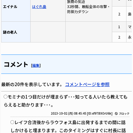
旅商の気迫
エイナル
はぐれ島
32秒間、敵船全体の攻撃・
防御力ダウン
2
島
1
マ
謎の老人
2
永
コメント
[
編集
]
最新の20件を表示しています。
コメントページを参照
モミナの1つ目だけが埋まらず･･･知ってる人いたら教えても
らえると助かります･･･。
2023-10-02 (月) 08:45:45
[ID:xf9TBXOrU6k]
ブロック
レイフ合流後からラウフォス島に出発するまでの間に話
しかけると埋まります。このタイミングはすぐに村長に話