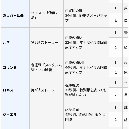
1
教
自警団の魂
クエスト「傀儡の
ガリバー団長
34秒間、BRKダメージアッ
島」
プ
2
自
1
妻
自慢の賄い
ルネ
第5部 ストーリー
22秒間、マナセイルの回復
速度アップ
2
娘
1
母
自慢の賄いII
奪還戦「スペクルム
コリンヌ
44秒間、マナセイルの回復
湾・北の城砦」
速度アップ
2
家
1
不
在庫解放
ロメス
第4部 ストーリー
32秒間、特殊弾を放っても
弾が減らない
2
息
1
誰
応急手当
ジョエル
42秒間、船のHPが徐々に
回復
2
虚