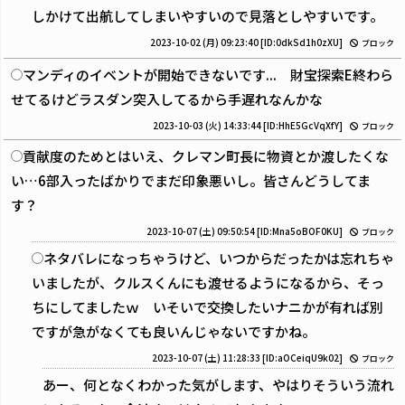
しかけて出航してしまいやすいので見落としやすいです。
2023-10-02 (月) 09:23:40
[ID:0dkSd1h0zXU]
ブロック
マンディのイベントが開始できないです... 財宝探索E終わら
せてるけどラスダン突入してるから手遅れなんかな
2023-10-03 (火) 14:33:44
[ID:HhE5GcVqXfY]
ブロック
貢献度のためとはいえ、クレマン町長に物資とか渡したくな
い…6部入ったばかりでまだ印象悪いし。皆さんどうしてま
す？
2023-10-07 (土) 09:50:54
[ID:Mna5oBOF0KU]
ブロック
ネタバレになっちゃうけど、いつからだったかは忘れちゃ
いましたが、クルスくんにも渡せるようになるから、そっ
ちにしてましたｗ いそいで交換したいナニかが有れば別
ですが急がなくても良いんじゃないですかね。
2023-10-07 (土) 11:28:33
[ID:aOCeiqU9k02]
ブロック
あー、何となくわかった気がします、やはりそういう流れ