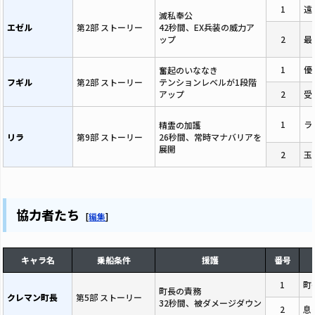
1
遠
滅私奉公
エゼル
第2部 ストーリー
42秒間、EX兵装の威力ア
ップ
2
最
1
優
奮起のいななき
フギル
第2部 ストーリー
テンションレベルが1段階
アップ
2
受
1
ラ
精霊の加護
リラ
第9部 ストーリー
26秒間、常時マナバリアを
展開
2
玉
協力者たち
[
編集
]
キャラ名
乗船条件
援護
番号
1
町
町長の責務
クレマン町長
第5部 ストーリー
32秒間、被ダメージダウン
2
息