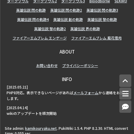
ダークソウル
ダークソウル2
ダークソウル3
Bloodborne
SEKIRO
英雄伝説 閃の軌跡
英雄伝説 閃の軌跡2
英雄伝説 閃の軌跡3
英雄伝説 閃の軌跡4
英雄伝説 創の軌跡
英雄伝説 黎の軌跡
英雄伝説 黎の軌跡2
英雄伝説 界の軌跡
ファイアーエムブレム エンゲージ
ファイアーエムブレム 風花雪月
ABOUT
お問い合わせ
プライバシーポリシー
INFO
[2025.05.21]
PHP8対応。表示できないページがあれば
メールフォーム
から連絡をお願い
します。
[2025.04.14]
wikiのアップデートを順次開始
Site admin:
kamikouryaku.net
. PukiWiki 1.5.4. PHP 8.2.30. HTML convert
time: 0.055 sec.