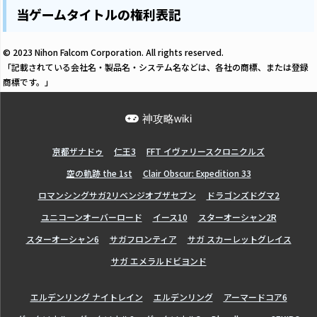
当ゲームタイトルの権利表記
© 2023 Nihon Falcom Corporation. All rights reserved.
「記載されている会社名・製品名・システム名などは、各社の商標、または登録
商標です。」
神攻略wiki
亰都ザナドゥ
仁王3
FFT イヴァリースクロニクルズ
空の軌跡 the 1st
Clair Obscur: Expedition 33
ロマンシングサガ2リベンジオブザセブン
ドラゴンズドグマ2
ユニコーンオーバーロード
イース10
スターオーシャン2R
スターオーシャン6
サガフロンティア
サガ スカーレットグレイス
サガ エメラルドビヨンド
エルデンリング ナイトレイン
エルデンリング
アーマードコア6