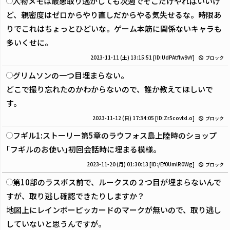
人物メモは最悪取り逃がしても次週でそこだけやればいいけ
ど、親密度はゼロからやり直しだからやる気失せるな。時限あ
りでこれはちょっとひどいな。ゲーム本筋に関係ないキャラも
多いくせに。
2023-11-11 (土) 13:15:51
[ID:UdPAtfIw9vY]
ブロック
グリムソンの一つ目埋まらない。
どこで撮り忘れたのかわからないので、誰か教えてほしいで
す。
2023-11-12 (日) 17:34:05
[ID:Zr5covlxI.o]
ブロック
フギル1:ストーリー第5章のラウフォス島上陸時のショップ
｢フギルのお使い｣初回会話時に埋まる模様。
2023-11-20 (月) 01:30:13
[ID:/Ef0UmlR0Wg]
ブロック
第10部のラスボス前で、ルークスの２つ目が埋まらないんで
すが、取り逃し確認できたりしますか？
地図上にレインボーピッカードのマークが無いので、取り逃し
していないと思うんですが。