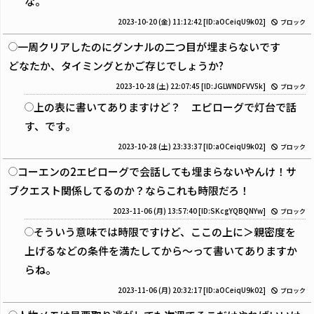
な。
2023-10-20 (金) 11:12:42
[ID:aOCeiqU9k02]
ブロック
一周クリアしたのにグンナルの二つ目が埋まらないです
どなたか、タイミングとかご存じでしょうか?
2023-10-28 (土) 22:07:45
[ID:JGLWNDFVV5k]
ブロック
上の表に書いてありますけど？ エピローグで灯台で話
す、です。
2023-10-28 (土) 23:33:37
[ID:aOCeiqU9k02]
ブロック
コーエンの2エピローグで会話しても埋まらないやんけ！サ
ブクエスト関係してるのか？ならこれも時限だろ！
2023-11-06 (月) 13:57:40
[ID:SKcgYQBQNYw]
ブロック
そういう意味では時限ですけど、ここの上に＞親密度を
上げるなどの条件を満たしてから～って書いてありますか
らね。
2023-11-06 (月) 20:32:17
[ID:aOCeiqU9k02]
ブロック