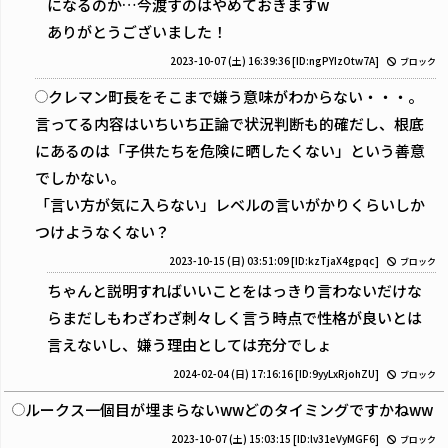
になるのか…今渡すのはやめておきますw
ありがとうございました！
2023-10-07 (土) 16:39:36
[ID:ngPYIzOtw7A]
ブロック
クレマン町長をそこまで嫌う意味がわからない・・・。
言ってる内容はいちいち正論で状況判断も的確だし、根底
にあるのは「子供たちを危険に晒したくない」という善意
でしかない。
「言い方が気に入らない」レベルの言いがかりくらいしか
つけようなくない？
2023-10-15 (日) 03:51:09
[ID:kzTjaX4gpqc]
ブロック
ちゃんと説明すればいいことをはっきり言わないだけな
らまだしもわざわざ刺々しく言う時点で性格が良いとは
言えないし、嫌う理由としては充分でしょ
2024-02-04 (日) 17:16:16
[ID:9yyLxRjohZU]
ブロック
ルークス一個目が埋まらないwwどのタイミングですかねww
2023-10-07 (土) 15:03:15
[ID:lv31eVyMGF6]
ブロック