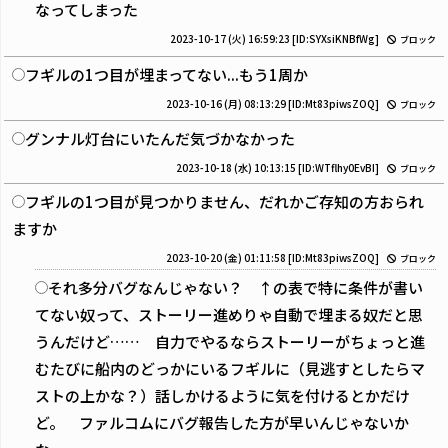
なってしまった
2023-10-17 (火) 16:59:23
[ID:SYXsiKNBfWg]
ブロック
フギルの1つ目が埋まってない...もう1周か
2023-10-16 (月) 08:13:29
[ID:Mt83piwsZOQ]
ブロック
グンナル灯台にいたんだ気づかなかった
2023-10-18 (水) 10:13:15
[ID:WTflhy0EvBI]
ブロック
フギルの1つ目が見つかりません、だれかご存知の方おられ
ますか
2023-10-20 (金) 01:11:58
[ID:Mt83piwsZOQ]
ブロック
それ多分バグなんじゃない？ ↑の表で特に条件が書い
てない奴って、ストーリー進めりゃ自動で埋まる奴だと思
うんだけど…… 自力でやるならストーリーがちょっと進
むたびに船内のどっかにいるフギルに（見逃すとしたらマ
ストの上かな？）話しかけるように気を付けるとかだけ
ど。 ファルコムにバグ報告した方が早いんじゃないか