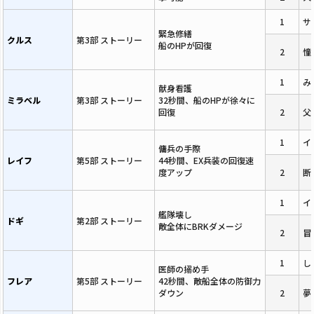
1
サ
緊急修繕
クルス
第3部 ストーリー
船のHPが回復
2
憧
1
み
献身看護
ミラベル
第3部 ストーリー
32秒間、船のHPが徐々に
回復
2
父
1
イ
傭兵の手際
レイフ
第5部 ストーリー
44秒間、EX兵装の回復速
度アップ
2
断
1
イ
艦隊壊し
ドギ
第2部 ストーリー
敵全体にBRKダメージ
2
冒
1
し
医師の搦め手
フレア
第5部 ストーリー
42秒間、敵船全体の防御力
ダウン
2
夢