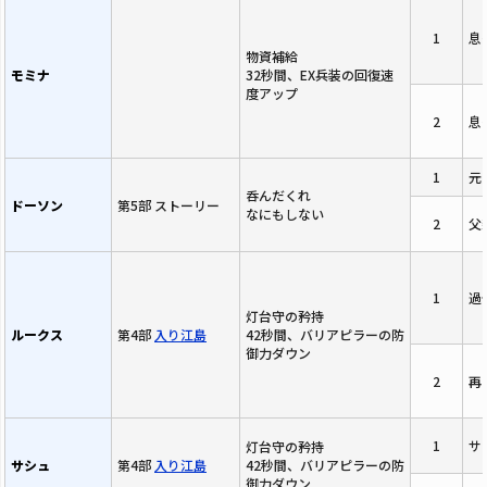
1
息
物資補給
モミナ
32秒間、EX兵装の回復速
度アップ
2
息
1
元
呑んだくれ
ドーソン
第5部 ストーリー
なにもしない
2
父
1
過
灯台守の矜持
ルークス
第4部
入り江島
42秒間、バリアピラーの防
御力ダウン
2
再
1
サ
灯台守の矜持
サシュ
第4部
入り江島
42秒間、バリアピラーの防
御力ダウン