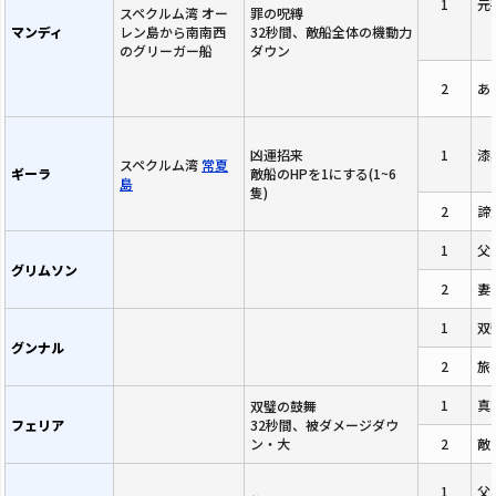
1
元
スペクルム湾 オー
罪の呪縛
マンディ
レン島から南南西
32秒間、敵船全体の機動力
のグリーガー船
ダウン
2
あ
凶運招来
1
漆
スペクルム湾
常夏
ギーラ
敵船のHPを1にする(1~6
島
隻)
2
諦
1
父
グリムソン
2
妻
1
双
グンナル
2
旅
1
真
双璧の鼓舞
フェリア
32秒間、被ダメージダウ
ン・大
2
敵
1
父