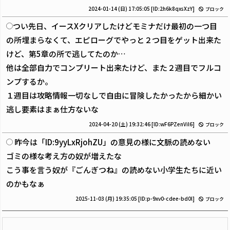
2024-01-14 (日) 17:05:05
[ID:2h6k8qxsXzY]
ブロック
つい先日、イースXクリアしたけどモミナだけ最初の一つ目
の所埋まらなくて、エピローグでやっと２つ目をゲット出来た
けど、第5章の所で逃してたのか…
他は全部自力でコンプリート出来たけど、また２週目でフルコ
ンプするか。
１週目は攻略情報一切なしで自由に冒険したかったから細かい
逃し要素はまぁ仕方ないな
2024-04-20 (土) 19:32:46
[ID:wF6PZenVil6]
ブロック
昨今は「ID:9yyLxRjohZU」の意見の様に文脈の読めない
ゴミの様な考え方の奴が増えたな
こう事を言う奴が『ごんぎつね』の読めない小学生たちに近い
のかもなぁ
2025-11-03 (月) 19:35:05
[ID:p-9xv0-cdee-bd0l]
ブロック