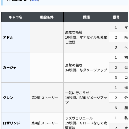
キャラ名
乗船条件
援護
番号
1
マ
果敢な操船
アドル
10秒間、マナセイルを発動
2
暗
し放題
3
ヘ
1
初
蒼撃の猛攻
カージャ
2
母
34秒間、与ダメージアップ
3
ロ
1
進
一気に行こうぜ！
グレン
第2部 ストーリー
19秒間、BRKダメージアッ
2
分
プ
3
願
1
私
ラズヴェリエール
ロザリンド
第4部 ストーリー
19秒間、リロードなしで攻
撃可能
2
大