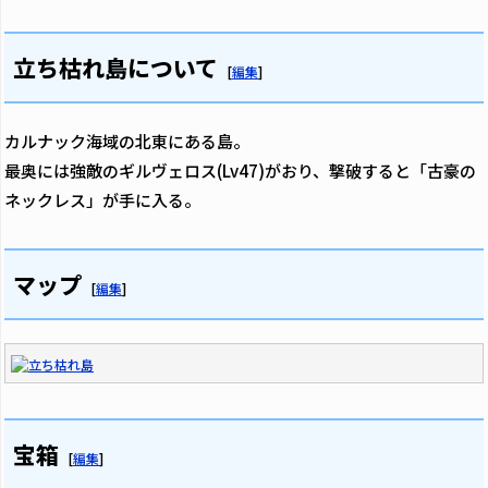
立ち枯れ島について
[
編集
]
カルナック海域の北東にある島。
最奥には強敵のギルヴェロス(Lv47)がおり、撃破すると「古豪の
ネックレス」が手に入る。
マップ
[
編集
]
宝箱
[
編集
]