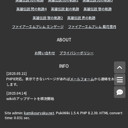
英雄伝説 閃の軌跡4
英雄伝説 創の軌跡
英雄伝説 黎の軌跡
英雄伝説 黎の軌跡2
英雄伝説 界の軌跡
ファイアーエムブレム エンゲージ
ファイアーエムブレム 風花雪月
ABOUT
お問い合わせ
プライバシーポリシー
INFO
[2025.05.21]
PHP8対応。表示できないページがあれば
メールフォーム
から連絡をお願い
します。
[2025.04.14]
wikiのアップデートを順次開始
Site admin:
kamikouryaku.net
. PukiWiki 1.5.4. PHP 8.2.30. HTML convert
time: 0.031 sec.