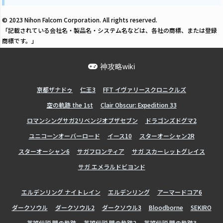
© 2023 Nihon Falcom Corporation. All rights reserved.
「記載されている会社名・製品名・システム名などは、各社の商標、または登録
商標です。」
神攻略wiki
亰都ザナドゥ
仁王3
FFT イヴァリースクロニクルズ
空の軌跡 the 1st
Clair Obscur: Expedition 33
ロマンシングサガ2リベンジオブザセブン
ドラゴンズドグマ2
ユニコーンオーバーロード
イース10
スターオーシャン2R
スターオーシャン6
サガフロンティア
サガ スカーレットグレイス
サガ エメラルドビヨンド
エルデンリング ナイトレイン
エルデンリング
アーマードコア6
ダークソウル
ダークソウル2
ダークソウル3
Bloodborne
SEKIRO
英雄伝説 閃の軌跡
英雄伝説 閃の軌跡2
英雄伝説 閃の軌跡3