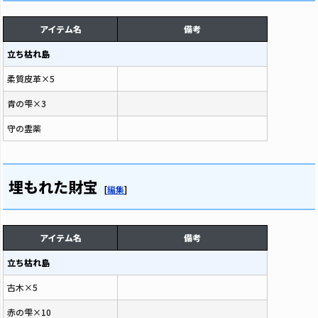
アイテム名
備考
立ち枯れ島
柔質皮革×5
青の雫×3
守の霊薬
埋もれた財宝
[
編集
]
アイテム名
備考
立ち枯れ島
古木×5
赤の雫×10