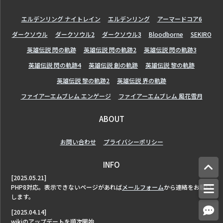
エルデンリング ナイトレイン
エルデンリング
アーマードコア6
ダークソウル
ダークソウル2
ダークソウル3
Bloodborne
SEKIRO
英雄伝説 閃の軌跡
英雄伝説 閃の軌跡2
英雄伝説 閃の軌跡3
英雄伝説 閃の軌跡4
英雄伝説 創の軌跡
英雄伝説 黎の軌跡
英雄伝説 黎の軌跡2
英雄伝説 界の軌跡
ファイアーエムブレム エンゲージ
ファイアーエムブレム 風花雪月
ABOUT
お問い合わせ
プライバシーポリシー
INFO
[2025.05.21]
PHP8対応。表示できないページがあれば
メールフォーム
から連絡をお願い
します。
[2025.04.14]
wikiのアップデートを順次開始