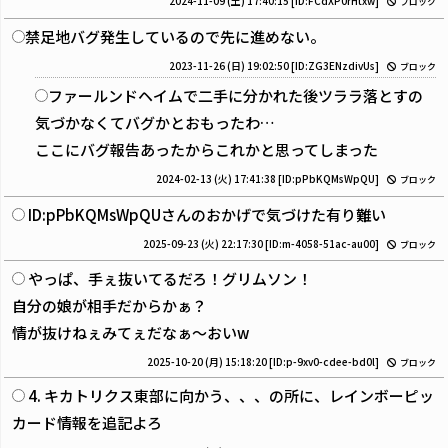
2024-11-09 (土) 17:40:15
[ID:FCdXP0rHtxw]
ブロック
禁足地バグ発生しているので先に進めない。
2023-11-26 (日) 19:02:50
[ID:ZG3ENzdivUs]
ブロック
ファールンドヘイムで二手に分かれた後ツララ落とすの
気づかなくてバグかとおもったわ…
ここにバグ報告あったからこれかと思ってしまった
2024-02-13 (火) 17:41:38
[ID:pPbKQMsWpQU]
ブロック
ID:pPbKQMsWpQUさんのおかげで気づけた有り難い
2025-09-23 (火) 22:17:30
[ID:m-4058-51ac-au00]
ブロック
やっぱ、手ぇ抜いてるだろ！グリムソン！
自分の娘が相手だからかぁ？
情が抜けねぇみてぇだなぁ～おいw
2025-10-20 (月) 15:18:20
[ID:p-9xv0-cdee-bd0l]
ブロック
4. キカトリクス東部に向かう、、、の所に、レインボーピッ
カード情報を追記よろ