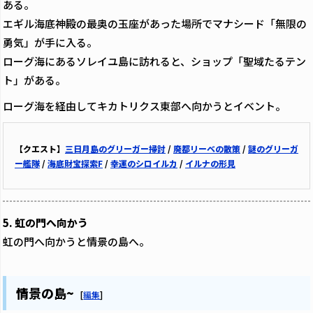
ある。
エギル海底神殿の最奥の玉座があった場所でマナシード「無限の
勇気」が手に入る。
ローグ海にあるソレイユ島に訪れると、ショップ「聖域たるテン
ト」がある。
ローグ海を経由してキカトリクス東部へ向かうとイベント。
【クエスト】
三日月島のグリーガー掃討
/
廃都リーベの散策
/
謎のグリーガ
ー艦隊
/
海底財宝探索F
/
幸運のシロイルカ
/
イルナの形見
5. 虹の門へ向かう
虹の門へ向かうと情景の島へ。
情景の島~
[
編集
]