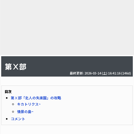
第Ⅹ部
最終更新: 2026-03-14 (土) 16:41:16
(146d)
目次
第Ⅹ部「北人の失楽園」の攻略
キカトリクス~
情景の島~
コメント