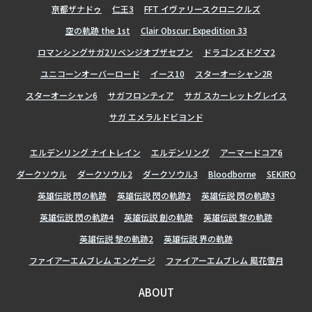
亰都ザナドゥ
仁王3
FFT イヴァリースクロニクルズ
空の軌跡 the 1st
Clair Obscur: Expedition 33
ロマンシングサガ2リベンジオブザセブン
ドラゴンズドグマ2
ユニコーンオーバーロード
イース10
スターオーシャン2R
スターオーシャン6
サガフロンティア
サガ スカーレットグレイス
サガ エメラルドビヨンド
エルデンリング ナイトレイン
エルデンリング
アーマードコア6
ダークソウル
ダークソウル2
ダークソウル3
Bloodborne
SEKIRO
英雄伝説 閃の軌跡
英雄伝説 閃の軌跡2
英雄伝説 閃の軌跡3
英雄伝説 閃の軌跡4
英雄伝説 創の軌跡
英雄伝説 黎の軌跡
英雄伝説 黎の軌跡2
英雄伝説 界の軌跡
ファイアーエムブレム エンゲージ
ファイアーエムブレム 風花雪月
ABOUT