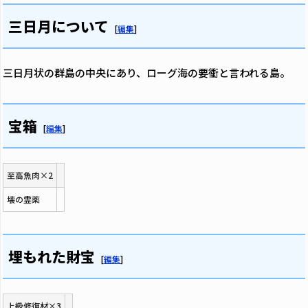
三日月について
[
編集
]
三日月状の群島の中央にあり、ローグ海の要衝と言われる島。
宝箱
[
編集
]
至高魚肉×2
壊の霊薬
埋もれた財宝
[
編集
]
上級修復材×3