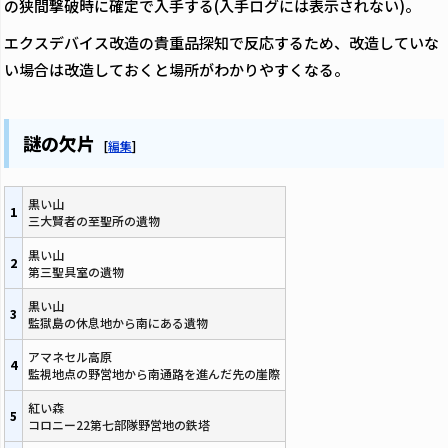
の狭間撃破時に確定で入手する(入手ログには表示されない)。
エクスデバイス改造の貴重品探知で反応するため、改造していな
い場合は改造しておくと場所がわかりやすくなる。
謎の欠片
[
編集
]
黒い山
1
三大賢者の至聖所の遺物
黒い山
2
第三聖具室の遺物
黒い山
3
監獄島の休息地から南にある遺物
アマネセル高原
4
監視地点の野営地から南通路を進んだ先の崖際
紅い森
5
コロニー22第七部隊野営地の鉄塔