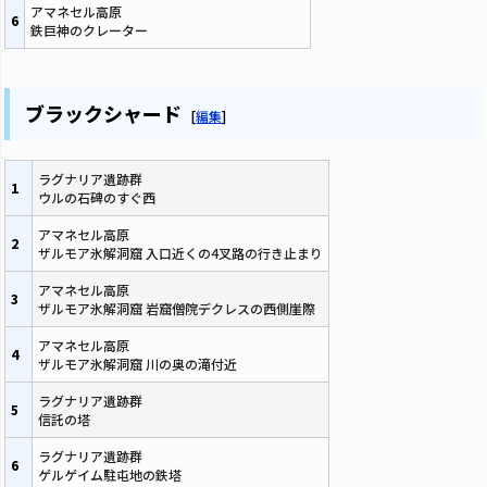
アマネセル高原
6
鉄巨神のクレーター
ブラックシャード
[
編集
]
ラグナリア遺跡群
1
ウルの石碑のすぐ西
アマネセル高原
2
ザルモア氷解洞窟 入口近くの4叉路の行き止まり
アマネセル高原
3
ザルモア氷解洞窟 岩窟僧院デクレスの西側崖際
アマネセル高原
4
ザルモア氷解洞窟 川の奥の滝付近
ラグナリア遺跡群
5
信託の塔
ラグナリア遺跡群
6
ゲルゲイム駐屯地の鉄塔