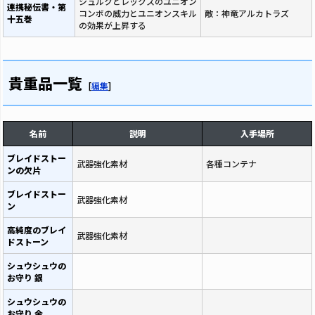
シュルクとレックスのユニオン
連携秘伝書・第
コンボの威力とユニオンスキル
敵：神竜アルカトラズ
十五巻
の効果が上昇する
貴重品一覧
[
編集
]
名前
説明
入手場所
ブレイドストー
武器強化素材
各種コンテナ
ンの欠片
ブレイドストー
武器強化素材
ン
高純度のブレイ
武器強化素材
ドストーン
シュウシュウの
お守り 銀
シュウシュウの
お守り 金