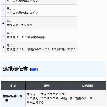
イギニア坂の西の崖沿い
黒い山
4
イギニア坂の北の崖沿い
黒い山
5
大神殿アーゲン遺跡
黒い山
6
監獄島 グラビナ橋手前の通路
黒い山
7
監獄島 グラビナ橋南西のエーテルリフトに乗ってすぐ
連携秘伝書
[
編集
]
名前
説明
入手場所
マシューとエイのユニオンコン
連携秘伝書・第
ボの威力とユニオンスキルの効
敵：霧凰のデナリ
一巻
果が上昇する