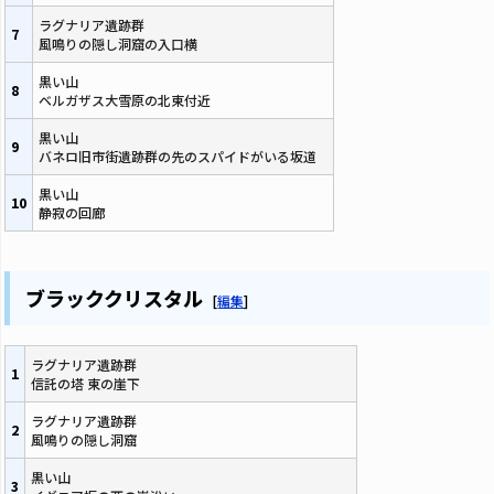
ラグナリア遺跡群
7
風鳴りの隠し洞窟の入口横
黒い山
8
ベルガザス大雪原の北東付近
黒い山
9
バネロ旧市街遺跡群の先のスパイドがいる坂道
黒い山
10
静寂の回廊
ブラッククリスタル
[
編集
]
ラグナリア遺跡群
1
信託の塔 東の崖下
ラグナリア遺跡群
2
風鳴りの隠し洞窟
黒い山
3