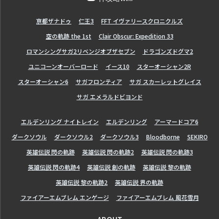
亰都ザナドゥ
仁王3
FFT イヴァリースクロニクルズ
空の軌跡 the 1st
Clair Obscur: Expedition 33
ロマンシングサガ2リベンジオブザセブン
ドラゴンズドグマ2
ユニコーンオーバーロード
イース10
スターオーシャン2R
スターオーシャン6
サガフロンティア
サガ スカーレットグレイス
サガ エメラルドビヨンド
エルデンリング ナイトレイン
エルデンリング
アーマードコア6
ダークソウル
ダークソウル2
ダークソウル3
Bloodborne
SEKIRO
英雄伝説 閃の軌跡
英雄伝説 閃の軌跡2
英雄伝説 閃の軌跡3
英雄伝説 閃の軌跡4
英雄伝説 創の軌跡
英雄伝説 黎の軌跡
英雄伝説 黎の軌跡2
英雄伝説 界の軌跡
ファイアーエムブレム エンゲージ
ファイアーエムブレム 風花雪月