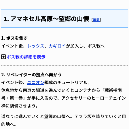
1. アマネセル高原～望郷の山懐
[
編集
]
1. ボスを倒す
イベント後、
レックス
、
カギロイ
が加入し、ボス戦へ
ボス戦の詳細を表示
2. リベレイターの拠点へ向かう
イベント後、
ユニオン
編成のチュートリアル。
休息地から南東の細道を進んでいくとコンテナから「戦術指南
書・第一巻」が手に入るので、アクセサリーのヒーローチェイン
枠に装備させよう。
道なりに進んでいくと望郷の山懐へ。テフラ坂を降りていくと目
的地へ。