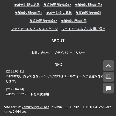
英雄伝説 閃の軌跡
英雄伝説 閃の軌跡2
英雄伝説 閃の軌跡3
英雄伝説 閃の軌跡4
英雄伝説 創の軌跡
英雄伝説 黎の軌跡
英雄伝説 黎の軌跡2
英雄伝説 界の軌跡
ファイアーエムブレム エンゲージ
ファイアーエムブレム 風花雪月
ABOUT
お問い合わせ
プライバシーポリシー
INFO
[2025.05.21]
PHP8対応。表示できないページがあれば
メールフォーム
から連絡をお願い
します。
[2025.04.14]
wikiのアップデートを順次開始
Site admin:
kamikouryaku.net
. PukiWiki 1.5.4. PHP 8.2.30. HTML convert
time: 0.044 sec.