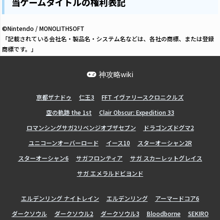
当ゲームタイトルの権利表記
©Nintendo / MONOLITHSOFT
「記載されている会社名・製品名・システム名などは、各社の商標、または登録
商標です。」
神攻略wiki
亰都ザナドゥ
仁王3
FFT イヴァリースクロニクルズ
空の軌跡 the 1st
Clair Obscur: Expedition 33
ロマンシングサガ2リベンジオブザセブン
ドラゴンズドグマ2
ユニコーンオーバーロード
イース10
スターオーシャン2R
スターオーシャン6
サガフロンティア
サガ スカーレットグレイス
サガ エメラルドビヨンド
エルデンリング ナイトレイン
エルデンリング
アーマードコア6
ダークソウル
ダークソウル2
ダークソウル3
Bloodborne
SEKIRO