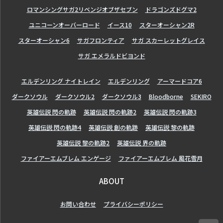
ロマンシングサガ2リベンジオブザセブン
ドラゴンズドグマ2
ユニコーンオーバーロード
イース10
スターオーシャン2R
スターオーシャン6
サガフロンティア
サガ スカーレットグレイス
サガ エメラルドビヨンド
エルデンリング ナイトレイン
エルデンリング
アーマードコア6
ダークソウル
ダークソウル2
ダークソウル3
Bloodborne
SEKIRO
英雄伝説 閃の軌跡
英雄伝説 閃の軌跡2
英雄伝説 閃の軌跡3
英雄伝説 閃の軌跡4
英雄伝説 創の軌跡
英雄伝説 黎の軌跡
英雄伝説 黎の軌跡2
英雄伝説 界の軌跡
ファイアーエムブレム エンゲージ
ファイアーエムブレム 風花雪月
ABOUT
お問い合わせ
プライバシーポリシー