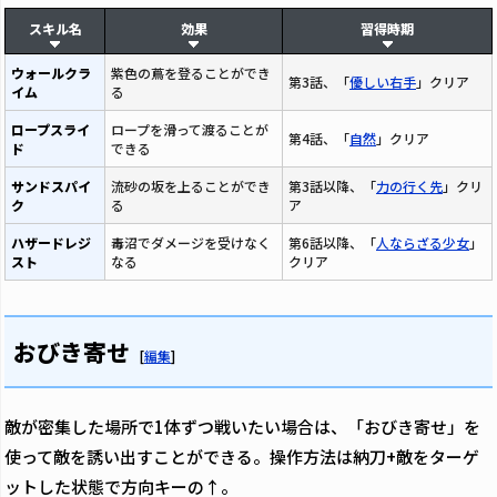
スキル名
効果
習得時期
ウォールクラ
紫色の蔦を登ることができ
第3話、「
優しい右手
」クリア
イム
る
ロープスライ
ロープを滑って渡ることが
第4話、「
自然
」クリア
ド
できる
サンドスパイ
流砂の坂を上ることができ
第3話以降、「
力の行く先
」クリ
ク
る
ア
ハザードレジ
毒沼でダメージを受けなく
第6話以降、「
人ならざる少女
」
スト
なる
クリア
おびき寄せ
[
編集
]
敵が密集した場所で1体ずつ戦いたい場合は、「おびき寄せ」を
使って敵を誘い出すことができる。操作方法は納刀+敵をターゲ
ットした状態で方向キーの↑。