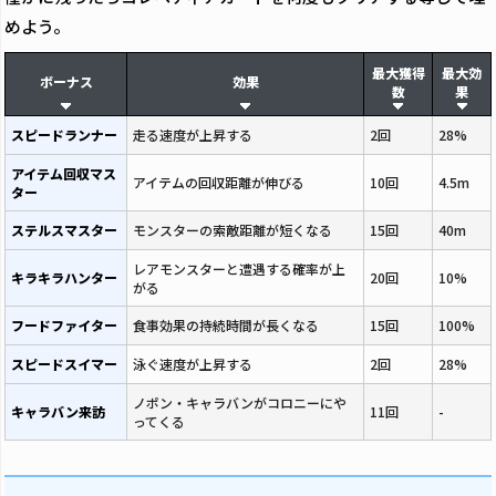
めよう。
最大獲得
最大効
ボーナス
効果
数
果
スピードランナー
走る速度が上昇する
2回
28%
アイテム回収マス
アイテムの回収距離が伸びる
10回
4.5m
ター
ステルスマスター
モンスターの索敵距離が短くなる
15回
40m
レアモンスターと遭遇する確率が上
キラキラハンター
20回
10%
がる
フードファイター
食事効果の持続時間が長くなる
15回
100%
スピードスイマー
泳ぐ速度が上昇する
2回
28%
ノポン・キャラバンがコロニーにや
キャラバン来訪
11回
-
ってくる