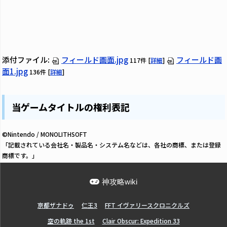
添付ファイル:
フィールド画面.jpg
フィールド画
117件
[
詳細
]
面1.jpg
136件
[
詳細
]
当ゲームタイトルの権利表記
©Nintendo / MONOLITHSOFT
「記載されている会社名・製品名・システム名などは、各社の商標、または登録
商標です。」
神攻略wiki
亰都ザナドゥ
仁王3
FFT イヴァリースクロニクルズ
空の軌跡 the 1st
Clair Obscur: Expedition 33