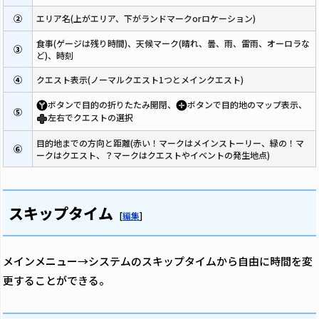
②
エリア名(上がエリア、下がランドマークorロケーション)
食事(ゲージは残り時間)、天候マーク(晴れ、曇、雨、雷雨、オーロラな
③
ど)、時刻
④
クエスト表示(ノーマルクエスト1つとメインクエスト)
ボタンで目的の折りたたみ開閉、
ボタンで目的地のマップ表示、
⑤
左右でクエストの選択
目的地までの方向と距離(赤い！マークはメインストーリー、緑の！マ
⑥
ークはクエスト、？マークはクエストやイベントの発生地点)
スキップタイム
[
編集
]
メインメニュー→システムのスキップタイムから自由に時間を変
更することができる。