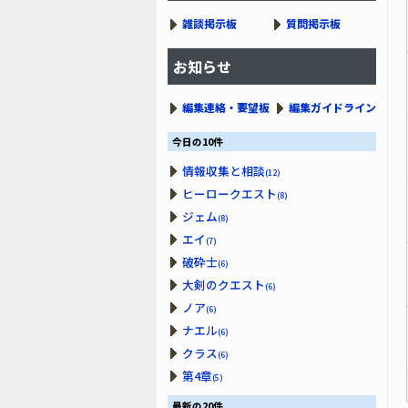
雑談掲示板
質問掲示板
お知らせ
編集連絡・要望板
編集ガイドライン
今日の10件
情報収集と相談
(12)
ヒーロークエスト
(8)
ジェム
(8)
エイ
(7)
破砕士
(6)
大剣のクエスト
(6)
ノア
(6)
ナエル
(6)
クラス
(6)
第4章
(5)
最新の20件