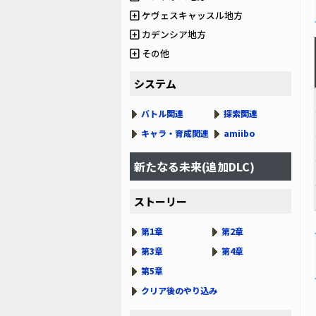
ケヴェスキャッスル地方
カデンシア地方
その他
システム
バトル関連
探索関連
キャラ・育成関連
amiibo
新たなる未来(追加DLC)
ストーリー
第1章
第2章
第3章
第4章
第5章
クリア後のやり込み