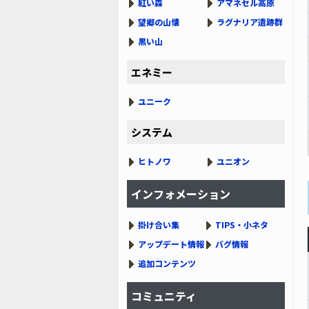
紅い森
アマネセル高原
望郷の山懐
ラグナリア遺跡群
黒い山
エネミー
ユニーク
システム
ヒトノワ
ユニオン
インフォメーション
掛け合い集
TIPS・小ネタ
アップデート情報
バグ情報
追加コンテンツ
コミュニティ