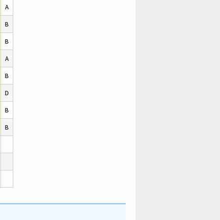
A
B
B
A
B
D
B
B