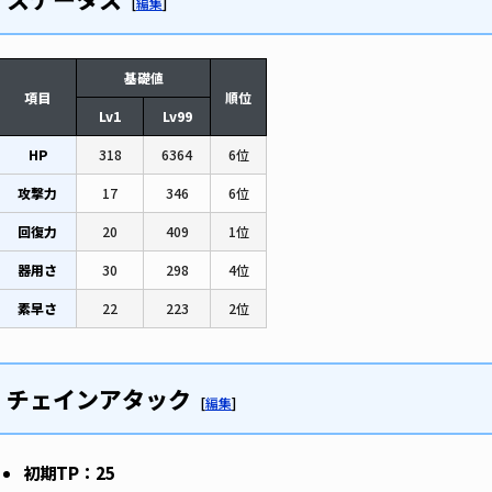
[
編集
]
基礎値
項目
順位
Lv1
Lv99
HP
318
6364
6位
攻撃力
17
346
6位
回復力
20
409
1位
器用さ
30
298
4位
素早さ
22
223
2位
チェインアタック
[
編集
]
初期TP：25