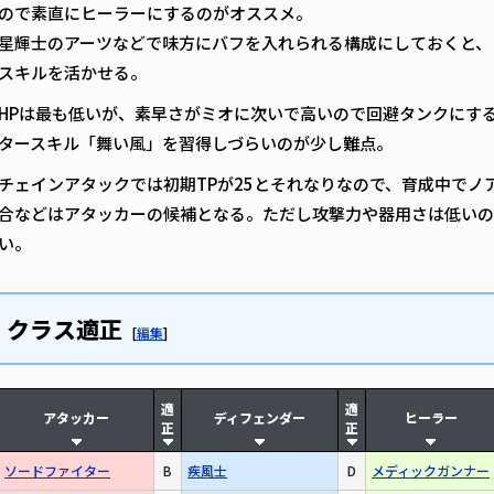
ので素直にヒーラーにするのがオススメ。
星輝士のアーツなどで味方にバフを入れられる構成にしておくと、
スキルを活かせる。
HPは最も低いが、素早さがミオに次いで高いので回避タンクにす
タースキル「舞い風」を習得しづらいのが少し難点。
チェインアタックでは初期TPが25とそれなりなので、育成中でノ
合などはアタッカーの候補となる。ただし攻撃力や器用さは低いの
い。
クラス適正
[
編集
]
適
適
アタッカー
ディフェンダー
ヒーラー
正
正
ソードファイター
B
疾風士
D
メディックガンナー