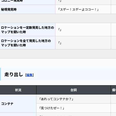
コロニー発見時
「」
秘境発見時
「スゲー！スゲーよココー！」
ロケーションを一定数発見した地方の
「」
マップを開いた時
ロケーションを全て発見した地方の
「」
マップを開いた時
走り出し
[
編集
]
状況
台詞
備
「あれってコンテナか？」
コンテナ
「見つけたぜー！」