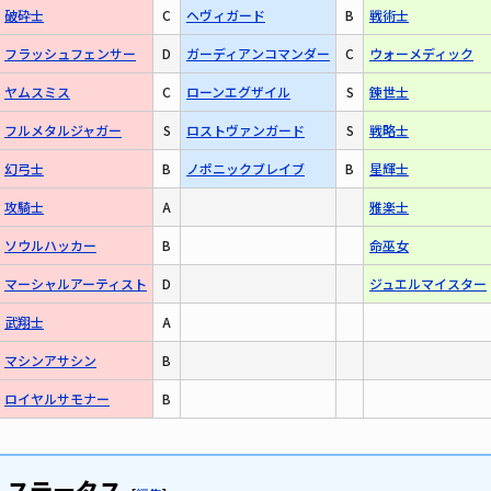
破砕士
C
ヘヴィガード
B
戦術士
フラッシュフェンサー
D
ガーディアンコマンダー
C
ウォーメディック
ヤムスミス
C
ローンエグザイル
S
錬世士
フルメタルジャガー
S
ロストヴァンガード
S
戦略士
幻弓士
B
ノポニックブレイブ
B
星輝士
攻騎士
A
雅楽士
ソウルハッカー
B
命巫女
マーシャルアーティスト
D
ジュエルマイスター
武翔士
A
マシンアサシン
B
ロイヤルサモナー
B
ステータス