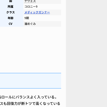
国
ケヴェス
所属
コロニー9
クラス
メディックガンナー
年齢
9期
CV
潘めぐみ
各ロールにバランスよく入っている。
スも回復力が断トツで高くなっている