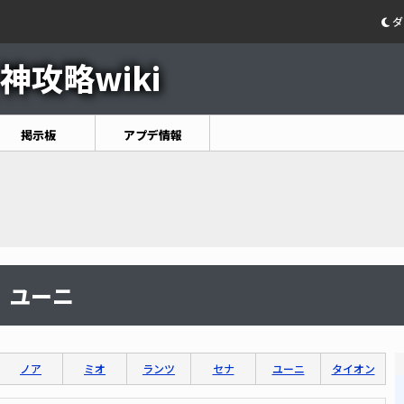
ダ
神攻略wiki
掲示板
アプデ情報
ユーニ
ノア
ミオ
ランツ
セナ
ユーニ
タイオン