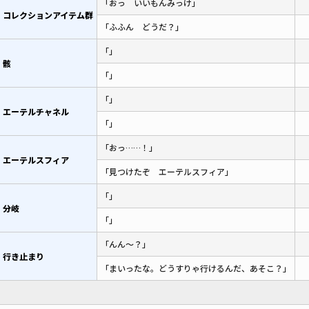
「おっ いいもんみっけ」
コレクションアイテム群
「ふふん どうだ？」
「」
骸
「」
「」
エーテルチャネル
「」
「おっ……！」
エーテルスフィア
「見つけたぞ エーテルスフィア」
「」
分岐
「」
「んん～？」
行き止まり
「まいったな。どうすりゃ行けるんだ、あそこ？」