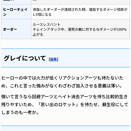
ヒーローチェイ
参加したオーダーが達成された時、増加するダメージ倍率が
ン
1.5倍になる
ルースレスハント
オーダー
チェインアタック中、瀕死の敵に対する与ダメージが100%
上がる
グレイについて
[
編集
]
ヒーローの中では火力が低くリアクションアーツも持たないた
め、これと言った強みがなくわざわざ加入させる意義は薄い。
強いて言うなら回避アーツとヘイト消去アーツを持ち比較的生き
残りやすいため、「思い出のロケット」を持たせ、蘇生役にして
しまうのも一考か。