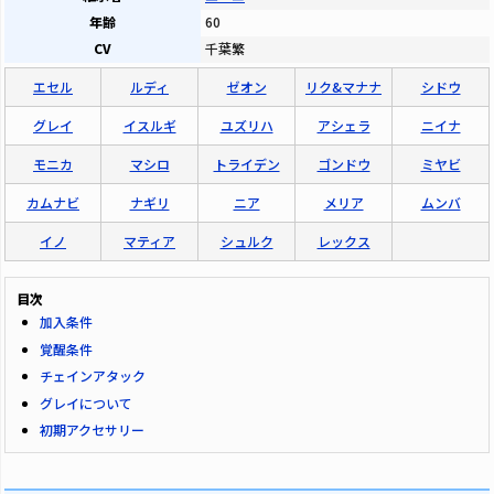
年齢
60
CV
千葉繁
エセル
ルディ
ゼオン
リク&マナナ
シドウ
グレイ
イスルギ
ユズリハ
アシェラ
ニイナ
モニカ
マシロ
トライデン
ゴンドウ
ミヤビ
カムナビ
ナギリ
ニア
メリア
ムンバ
イノ
マティア
シュルク
レックス
目次
加入条件
覚醒条件
チェインアタック
グレイについて
初期アクセサリー