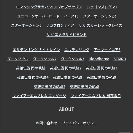
ロマンシングサガ2リベンジオブザセブン
ドラゴンズドグマ2
ユニコーンオーバーロード
イース10
スターオーシャン2R
スターオーシャン6
サガフロンティア
サガ スカーレットグレイス
サガ エメラルドビヨンド
エルデンリング ナイトレイン
エルデンリング
アーマードコア6
ダークソウル
ダークソウル2
ダークソウル3
Bloodborne
SEKIRO
英雄伝説 閃の軌跡
英雄伝説 閃の軌跡2
英雄伝説 閃の軌跡3
英雄伝説 閃の軌跡4
英雄伝説 創の軌跡
英雄伝説 黎の軌跡
英雄伝説 黎の軌跡2
英雄伝説 界の軌跡
ファイアーエムブレム エンゲージ
ファイアーエムブレム 風花雪月
ABOUT
お問い合わせ
プライバシーポリシー