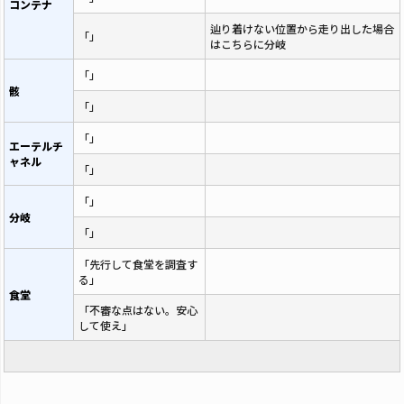
コンテナ
辿り着けない位置から走り出した場合
「」
はこちらに分岐
「」
骸
「」
「」
エーテルチ
ャネル
「」
「」
分岐
「」
「先行して食堂を調査す
る」
食堂
「不審な点はない。安心
して使え」