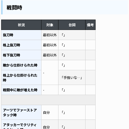
戦闘時
状況
対象
台詞
備考
抜刀時
最初以外
「」
格上抜刀時
最初以外
「」
格下抜刀時
最初以外
「」
敵から仕掛けられた時
「」
-
格上から仕掛けられた
「手強いな…」
時
戦闘中に敵が増えた時
-
「」
アーツでファーストア
自分
「」
タック時
アタッカーでクリティ
自分
「」