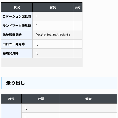
状況
台詞
備考
ロケーション発見時
「」
ランドマーク発見時
「」
休憩所発見時
「休める時に休んでおけ」
コロニー発見時
「」
秘境発見時
「」
走り出し
状況
台詞
備考
「」
「」