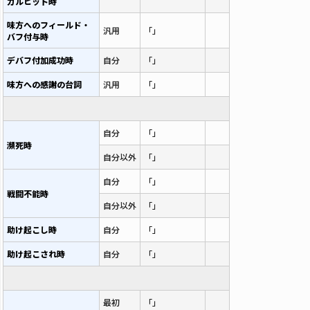
カルヒット時
味方へのフィールド・
汎用
「」
バフ付与時
デバフ付加成功時
自分
「」
味方への感謝の台詞
汎用
「」
自分
「」
瀕死時
自分以外
「」
自分
「」
戦闘不能時
自分以外
「」
助け起こし時
自分
「」
助け起こされ時
自分
「」
最初
「」