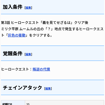
加入条件
[
編集
]
第3話 ヒーロークエスト「義を見てせざるは」クリア後
ミリク平原 ムームルの丘の「？」地点で発生するヒーロークエス
ト「
灰色の衝動
」をクリアする。
覚醒条件
[
編集
]
ヒーロークエスト：
叛逆の代償
チェインアタック
[
編集
]
初期TP
35