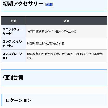
初期アクセサリー
[
編集
]
名前
効果
バニットチョー
時間で減少するヘイト量が50%上がる
カー◆1
ロングレンジメ
射撃攻撃の射程が延長される
モリ◆1
スミスグローブ
敵に攻撃を回避される度、命中率が元の4%分上がる(最大5
◆1
0%)
個別台詞
ロケーション