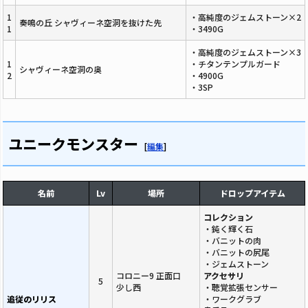
1
・高純度のジェムストーン×2
奏鳴の丘 シャヴィーネ空洞を抜けた先
1
・3490G
・高純度のジェムストーン×3
1
・チタンテンプルガード
シャヴィーネ空洞の奥
2
・4900G
・3SP
ユニークモンスター
[
編集
]
名前
Lv
場所
ドロップアイテム
コレクション
・鈍く輝く石
・バニットの肉
・バニットの尻尾
・ジェムストーン
コロニー9 正面口
アクセサリ
5
少し西
・聴覚拡張センサー
追従のリリス
・ワークグラブ