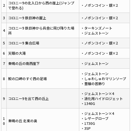
コロニー9の北入口から西の崖上(ジャンプ
2
・ノポンコイン・銀×2
で登れる)
3
コロニー9 鉄巨神の屋上
・ノポンコイン・銀×2
コロニー9 鉄巨神から兵舎に飛び降りた場
・ターキンズノート
4
所
・ジェムストーン
5
コロニー9 集合広場
・ノポンコイン・銀×2
6
天眼の大滝
・ノポンコイン・銀×2
7
奏鳴の丘の南西崖下
・ジェムストーン
・ジェムストーン
8
鮫の口岬のすぐ西の足場
・しゅわしゅわマリンソープ
・豊穣の首飾り
・ジェムストーン×4
9
コロニー9を出て西の丘上
・消化用ハイドロジェット
・1340G
・ジェムストーン×4
1
・レザーグローブ
奏鳴の丘 北東の奥
0
・1730G
・3SP