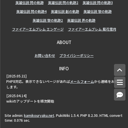
英雄伝説 閃の軌跡
英雄伝説 閃の軌跡2
英雄伝説 閃の軌跡3
英雄伝説 閃の軌跡4
英雄伝説 創の軌跡
英雄伝説 黎の軌跡
英雄伝説 黎の軌跡2
英雄伝説 界の軌跡
ファイアーエムブレム エンゲージ
ファイアーエムブレム 風花雪月
ABOUT
お問い合わせ
プライバシーポリシー
INFO
[2025.05.21]
PHP8対応。表示できないページがあれば
メールフォーム
から連絡をお願い
します。
[2025.04.14]
wikiのアップデートを順次開始
Site admin:
kamikouryaku.net
. PukiWiki 1.5.4. PHP 8.2.30. HTML convert
time: 0.076 sec.