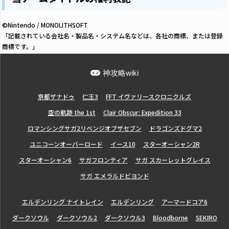
©Nintendo / MONOLITHSOFT
「記載されている会社名・製品名・システム名などは、各社の商標、または登録
商標です。」
神攻略wiki
亰都ザナドゥ
仁王3
FFT イヴァリースクロニクルズ
空の軌跡 the 1st
Clair Obscur: Expedition 33
ロマンシングサガ2リベンジオブザセブン
ドラゴンズドグマ2
ユニコーンオーバーロード
イース10
スターオーシャン2R
スターオーシャン6
サガフロンティア
サガ スカーレットグレイス
サガ エメラルドビヨンド
エルデンリング ナイトレイン
エルデンリング
アーマードコア6
ダークソウル
ダークソウル2
ダークソウル3
Bloodborne
SEKIRO