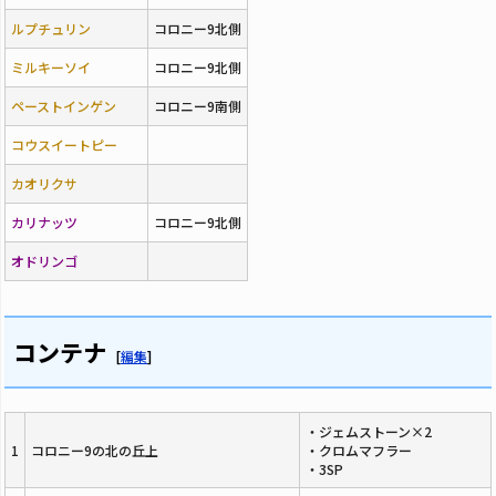
ルプチュリン
コロニー9北側
ミルキーソイ
コロニー9北側
ペーストインゲン
コロニー9南側
コウスイートピー
カオリクサ
カリナッツ
コロニー9北側
オドリンゴ
コンテナ
[
編集
]
・ジェムストーン×2
1
コロニー9の北の丘上
・クロムマフラー
・3SP