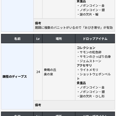
貴重品
・ノポンコイン・金
・ノポンコイン・銀
・謎の欠片・輪
備考
周囲に複数のバニットがいるので「おびき寄せ」が有効
名前
Lv
場所
ドロップアイテム
コレクション
・サモンの虹色卵
・サモンのさっぱり白身
・ジェムストーン
アクセサリ
奏鳴の丘
・ライトメモリ
24
奥の泉
・ショットウェポンベル
醜怪のディープス
ト
貴重品
・ノポンコイン・金
・ノポンコイン・銀
・謎の欠片・ひし形
備考