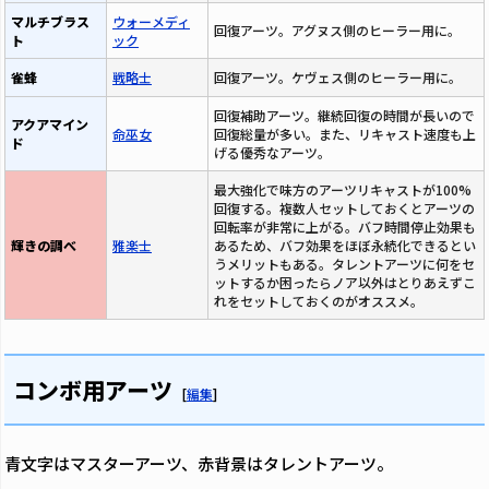
マルチブラス
ウォーメディ
回復アーツ。アグヌス側のヒーラー用に。
ト
ック
雀蜂
戦略士
回復アーツ。ケヴェス側のヒーラー用に。
回復補助アーツ。継続回復の時間が長いので
アクアマイン
命巫女
回復総量が多い。また、リキャスト速度も上
ド
げる優秀なアーツ。
最大強化で味方のアーツリキャストが100%
回復する。複数人セットしておくとアーツの
回転率が非常に上がる。バフ時間停止効果も
輝きの調べ
雅楽士
あるため、バフ効果をほぼ永続化できるとい
うメリットもある。タレントアーツに何をセ
ットするか困ったらノア以外はとりあえずこ
れをセットしておくのがオススメ。
コンボ用アーツ
[
編集
]
青文字はマスターアーツ、赤背景はタレントアーツ。