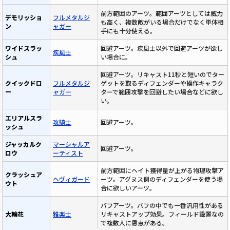
前方範囲のアーツ。範囲アーツとしては威力
デモリッショ
フルメタルジ
も高く、複数敵がいる場合だけでなく単体相
ン
ャガー
手にも十分使える。
ワイドスラッ
回避アーツ。疾風士以外で回避アーツが欲し
疾風士
シュ
い場合に。
回避アーツ。リキャスト11秒と短いのでター
クイックドロ
フルメタルジ
ゲットを取るディフェンダーや操作キャラク
ー
ャガー
ターで範囲攻撃を回避したい場合などに欲し
い。
エリアルスラ
攻騎士
回避アーツ。
ッシュ
ジャッカルク
マーシャルア
回避アーツ。
ロウ
ーティスト
前方範囲にヘイト獲得量が上がる物理攻撃ア
クラッシュア
ヘヴィガード
ーツ。アグヌス側のディフェンダーを使う場
ウト
合に欲しいアーツ。
バフアーツ。バフの中でも一番汎用性がある
大輪花
雅楽士
リキャストアップ効果。フィールド設置なの
で複数人に恩恵がある。