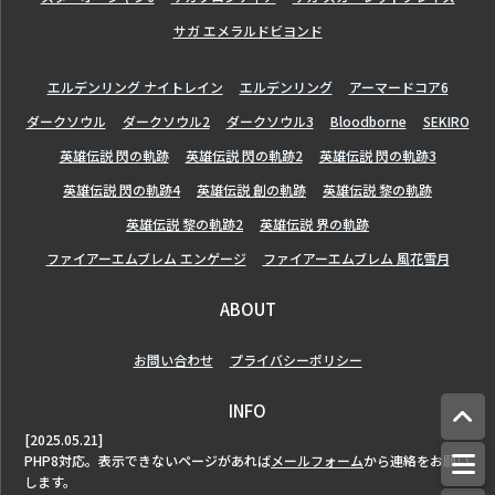
サガ エメラルドビヨンド
エルデンリング ナイトレイン
エルデンリング
アーマードコア6
ダークソウル
ダークソウル2
ダークソウル3
Bloodborne
SEKIRO
英雄伝説 閃の軌跡
英雄伝説 閃の軌跡2
英雄伝説 閃の軌跡3
英雄伝説 閃の軌跡4
英雄伝説 創の軌跡
英雄伝説 黎の軌跡
英雄伝説 黎の軌跡2
英雄伝説 界の軌跡
ファイアーエムブレム エンゲージ
ファイアーエムブレム 風花雪月
ABOUT
お問い合わせ
プライバシーポリシー
INFO
[2025.05.21]
PHP8対応。表示できないページがあれば
メールフォーム
から連絡をお願い
します。