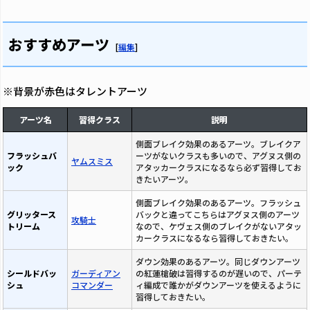
おすすめアーツ
[
編集
]
※背景が赤色はタレントアーツ
アーツ名
習得クラス
説明
側面ブレイク効果のあるアーツ。ブレイクア
フラッシュバ
ーツがないクラスも多いので、アグヌス側の
ヤムスミス
ック
アタッカークラスになるなら必ず習得してお
きたいアーツ。
側面ブレイク効果のあるアーツ。フラッシュ
グリッタース
バックと違ってこちらはアグヌス側のアーツ
攻騎士
トリーム
なので、ケヴェス側のブレイクがないアタッ
カークラスになるなら習得しておきたい。
ダウン効果のあるアーツ。同じダウンアーツ
シールドバッ
ガーディアン
の紅蓮槍破は習得するのが遅いので、パーテ
シュ
コマンダー
ィ編成で誰かがダウンアーツを使えるように
習得しておきたい。