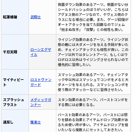
側面ダウン効果のあるアーツ。側面がない分
シールドバッシュのほうがいいが、こちらは
アグヌス側のアーツなので、ケヴェス側のク
紅蓮槍破
武翔士
ラスになる場合に必要。また、ゲージ回復が
オートアタックを当てた回数なのでジェム
「弛まぬ攻手」「双撃」との相性も良い。
ライジング効果のあるアーツ。ライジング状
態の敵には大ダメージを与える手段が多いた
ローンエグザ
め、チェインアタックとも相性が良い。この
千刃天翔
イル
アーツ以外ではタレントアーツ、もしくはウ
ロボロス以外はライジングさせられないので
優先的に習得したい。
スマッシュ効果のあるアーツ。チェインアタ
マイティビー
ロストヴァン
ック中以外はスマッシュでコンボを〆ると大
ト
ガード
ダメージを与えられる。スマッシュコンボを
使う際のアタッカーなどに習得させたい。
スプラッシュ
メディックガ
スタン効果のあるアーツ。バーストコンボを
ブラスト
ンナー
する際には必要となる。
バースト効果のあるアーツ。バーストには怒
りを鎮める効果とアイテムドロップ効果があ
道反し
雅楽士
るため使い所が多い。アイテムドロップを狙
いたいなら複数人にセットしておきたい。