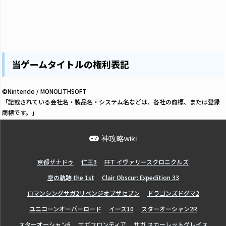
当ゲームタイトルの権利表記
©Nintendo / MONOLITHSOFT
「記載されている会社名・製品名・システム名などは、各社の商標、または登録
商標です。」
神攻略wiki
亰都ザナドゥ
仁王3
FFT イヴァリースクロニクルズ
空の軌跡 the 1st
Clair Obscur: Expedition 33
ロマンシングサガ2リベンジオブザセブン
ドラゴンズドグマ2
ユニコーンオーバーロード
イース10
スターオーシャン2R
スターオーシャン6
サガフロンティア
サガ スカーレットグレイス