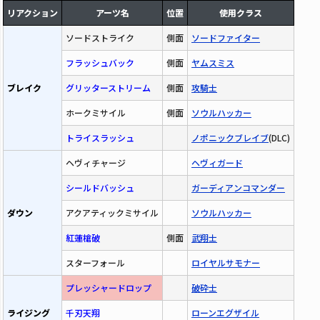
リアクション
アーツ名
位置
使用クラス
ソードストライク
側面
ソードファイター
フラッシュバック
側面
ヤムスミス
ブレイク
グリッターストリーム
側面
攻騎士
ホークミサイル
側面
ソウルハッカー
トライスラッシュ
ノポニックブレイブ
(DLC)
ヘヴィチャージ
ヘヴィガード
シールドバッシュ
ガーディアンコマンダー
ダウン
アクアティックミサイル
ソウルハッカー
紅蓮槍破
側面
武翔士
スターフォール
ロイヤルサモナー
プレッシャードロップ
破砕士
ライジング
千刃天翔
ローンエグザイル