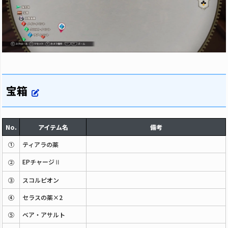
宝箱
No.
アイテム名
備考
①
ティアラの薬
EPチャージⅡ
②
③
スコルピオン
④
セラスの薬×2
⑤
ベア・アサルト