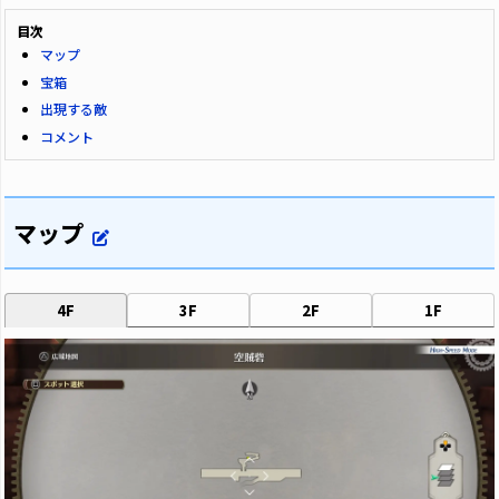
目次
マップ
宝箱
出現する敵
コメント
マップ
4F
3F
2F
1F