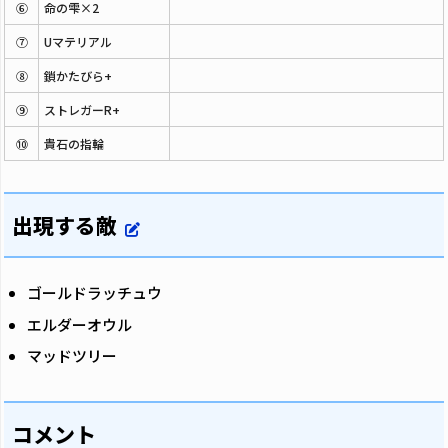
⑥
命の雫×2
⑦
Uマテリアル
⑧
鎖かたびら+
⑨
ストレガーR+
⑩
貴石の指輪
出現する敵
ゴールドラッチュウ
エルダーオウル
マッドツリー
コメント