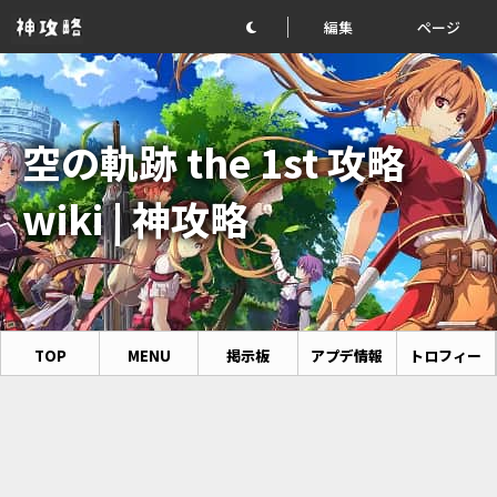
編集
ページ
空の軌跡 the 1st 攻略
wiki | 神攻略
TOP
MENU
掲示板
アプデ情報
トロフィー