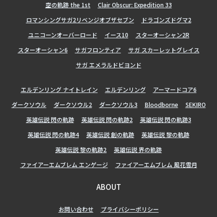
空の軌跡 the 1st
Clair Obscur: Expedition 33
ロマンシングサガ2リベンジオブザセブン
ドラゴンズドグマ2
ユニコーンオーバーロード
イース10
スターオーシャン2R
スターオーシャン6
サガフロンティア
サガ スカーレットグレイス
サガ エメラルドビヨンド
エルデンリング ナイトレイン
エルデンリング
アーマードコア6
ダークソウル
ダークソウル2
ダークソウル3
Bloodborne
SEKIRO
英雄伝説 閃の軌跡
英雄伝説 閃の軌跡2
英雄伝説 閃の軌跡3
英雄伝説 閃の軌跡4
英雄伝説 創の軌跡
英雄伝説 黎の軌跡
英雄伝説 黎の軌跡2
英雄伝説 界の軌跡
ファイアーエムブレム エンゲージ
ファイアーエムブレム 風花雪月
ABOUT
お問い合わせ
プライバシーポリシー