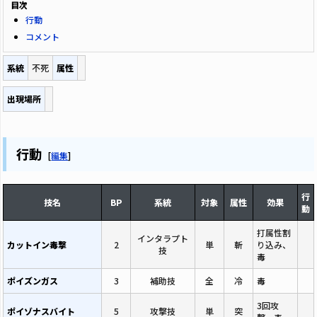
目次
行動
コメント
系統
不死
属性
出現場所
行動
[
編集
]
行
技名
BP
系統
対象
属性
効果
動
打属性割
インタラプト
カットイン毒撃
2
単
斬
り込み、
技
毒
ポイズンガス
3
補助技
全
冷
毒
3回攻
ポイゾナスバイト
5
攻撃技
単
突