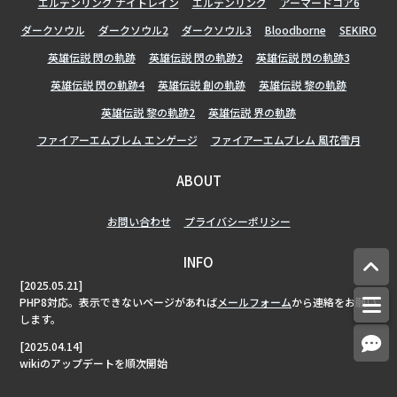
エルデンリング ナイトレイン
エルデンリング
アーマードコア6
ダークソウル
ダークソウル2
ダークソウル3
Bloodborne
SEKIRO
英雄伝説 閃の軌跡
英雄伝説 閃の軌跡2
英雄伝説 閃の軌跡3
英雄伝説 閃の軌跡4
英雄伝説 創の軌跡
英雄伝説 黎の軌跡
英雄伝説 黎の軌跡2
英雄伝説 界の軌跡
ファイアーエムブレム エンゲージ
ファイアーエムブレム 風花雪月
ABOUT
お問い合わせ
プライバシーポリシー
INFO
[2025.05.21]
PHP8対応。表示できないページがあれば
メールフォーム
から連絡をお願い
します。
[2025.04.14]
wikiのアップデートを順次開始