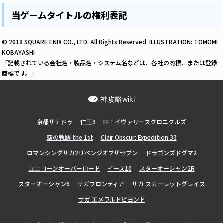
当ゲームタイトルの権利表記
© 2018 SQUARE ENIX CO., LTD. All Rights Reserved. ILLUSTRATION: TOMOMI
KOBAYASHI
「記載されている会社名・製品名・システム名などは、各社の商標、または登録
商標です。」
神攻略wiki
亰都ザナドゥ
仁王3
FFT イヴァリースクロニクルズ
空の軌跡 the 1st
Clair Obscur: Expedition 33
ロマンシングサガ2リベンジオブザセブン
ドラゴンズドグマ2
ユニコーンオーバーロード
イース10
スターオーシャン2R
スターオーシャン6
サガフロンティア
サガ スカーレットグレイス
サガ エメラルドビヨンド