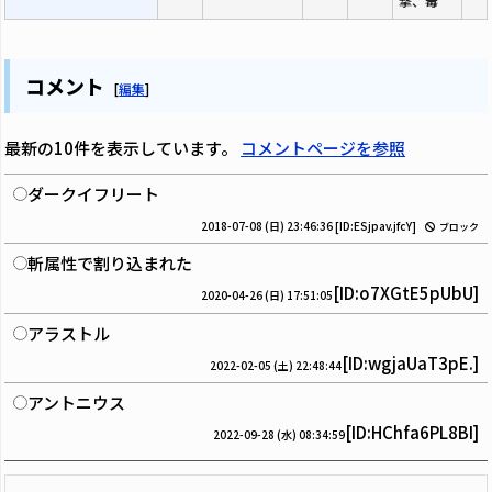
撃、毒
コメント
[
編集
]
最新の10件を表示しています。
コメントページを参照
ダークイフリート
2018-07-08 (日) 23:46:36
[ID:ESjpav.jfcY]
ブロック
斬属性で割り込まれた
[ID:o7XGtE5pUbU]
2020-04-26 (日) 17:51:05
アラストル
[ID:wgjaUaT3pE.]
2022-02-05 (土) 22:48:44
アントニウス
[ID:HChfa6PL8BI]
2022-09-28 (水) 08:34:59