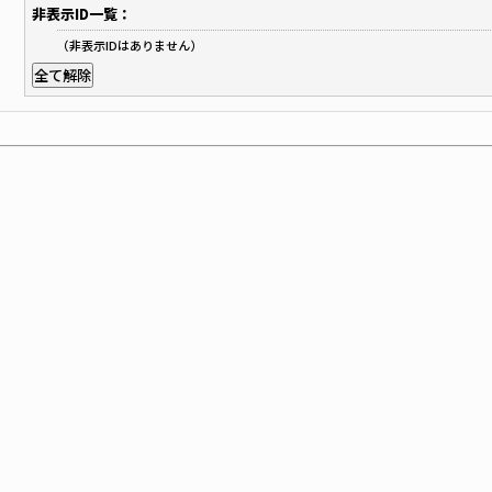
非表示ID一覧：
（非表示IDはありません）
全て解除