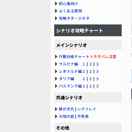
初心者向け
よくある質問
攻略ネタ・小ネタ
シナリオ攻略チャート
メインシナリオ
行動分岐チャート
※ネタバレ注意
ウルピナ編 １
|
２
|
３
レオナルド編１
|
２
|
３
タリア編 １
|
２
|
３
バルマンテ編１
|
２
|
３
共通シナリオ
緋の欠片
|
シグフレイ
大地の蛇
|
不死鳥
その他