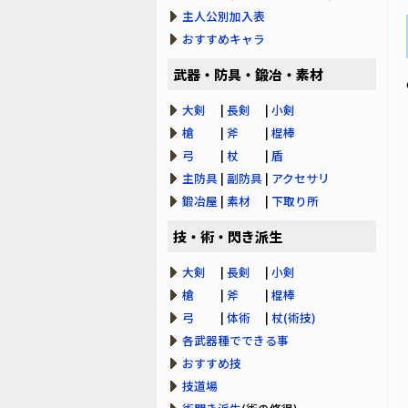
主人公別加入表
おすすめキャラ
武器・防具・鍛冶・素材
大剣
|
長剣
|
小剣
槍
|
斧
|
棍棒
弓
|
杖
|
盾
主防具
|
副防具
|
アクセサリ
鍛冶屋
|
素材
|
下取り所
技・術・閃き派生
大剣
|
長剣
|
小剣
槍
|
斧
|
棍棒
弓
|
体術
|
杖(術技)
各武器種でできる事
おすすめ技
技道場