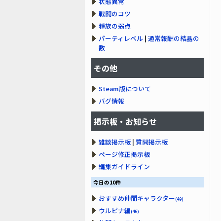
状態異常
戦闘のコツ
種族の弱点
パーティレベル
|
通常報酬の結晶の
数
その他
Steam版について
バグ情報
掲示板・お知らせ
雑談掲示板
|
質問掲示板
ページ修正掲示板
編集ガイドライン
今日の10件
おすすめ仲間キャラクター
(49)
ウルピナ編
(46)