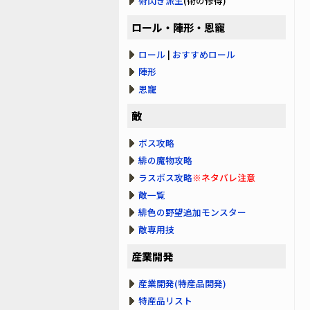
術閃き派生
(術の修得)
ロール・陣形・恩寵
ロール
|
おすすめロール
陣形
恩寵
敵
ボス攻略
緋の魔物攻略
ラスボス攻略
※ネタバレ注意
敵一覧
緋色の野望追加モンスター
敵専用技
産業開発
産業開発(特産品開発)
特産品リスト