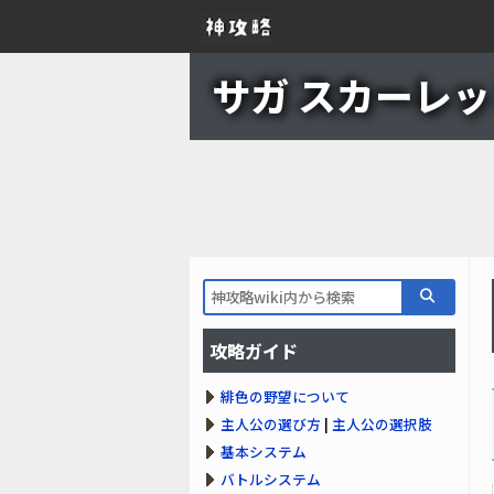
サガ スカーレット
攻略ガイド
緋色の野望について
主人公の選び方
|
主人公の選択肢
基本システム
バトルシステム