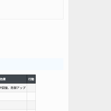
効果
行動
P回復、防御アップ