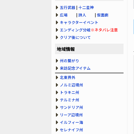
五行武器
|
十二星神
広場
|
詩人
|
仮面劇
キャラクターイベント
エンディング分岐
※ネタバレ注意
クリア後について
地域情報
州の繋がり
来訪記念アイテム
北東界外
ノルミ辺境州
トラキニ州
テルミナ州
サンドリア州
リーア辺境州
イルフィー海
セレナイフ州