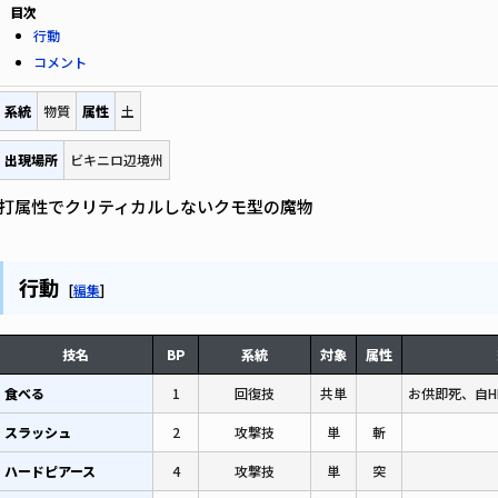
目次
行動
コメント
系統
物質
属性
土
出現場所
ビキニロ辺境州
打属性でクリティカルしないクモ型の魔物
行動
[
編集
]
技名
BP
系統
対象
属性
食べる
1
回復技
共単
お供即死、自H
スラッシュ
2
攻撃技
単
斬
ハードピアース
4
攻撃技
単
突