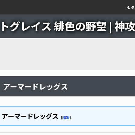
ダ
グレイス 緋色の野望 | 神攻略
アーマードレッグス
アーマードレッグス
[
編集
]