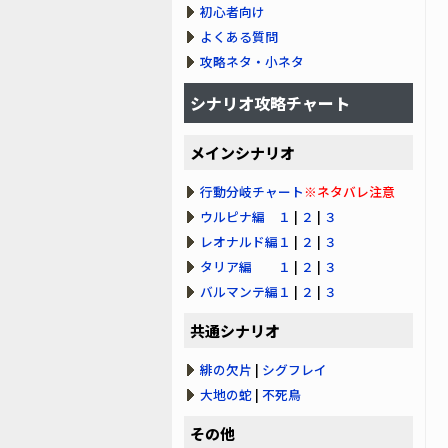
初心者向け
よくある質問
攻略ネタ・小ネタ
シナリオ攻略チャート
メインシナリオ
行動分岐チャート
※ネタバレ注意
ウルピナ編 １
|
２
|
３
レオナルド編１
|
２
|
３
タリア編 １
|
２
|
３
バルマンテ編１
|
２
|
３
共通シナリオ
緋の欠片
|
シグフレイ
大地の蛇
|
不死鳥
その他