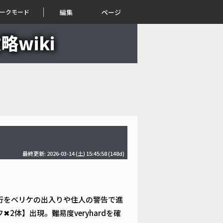
ークモード
編集
ページ
wiki
最終更新: 2026-03-14 (土) 15:45:58
(148d)
行をベリケの出入りや住人の警告で進
2体】出現。難易度veryhardを確