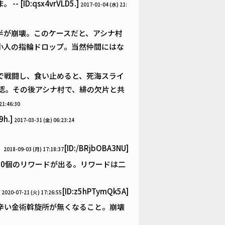
D:qsx4vrVLD5.]
2017-01-04 (水) 21:
半が崩壊。このケースだと、アシナ村
小人の指輪ドロップ。当然仲間にはな
で戦闘し、食い止めると、死海スライ
認。その後アシナ村で、緋の欠片と共
21:46:30
h.]
2017-03-31 (金) 06:23:24
[ID:/BRjbOBA3NU]
2018-09-03 (月) 17:18:37
0個のリワードが出る。リワードは二
[ID:z5hPTymQk5A]
2020-07-21 (火) 17:26:55
辛い金術斡旋所が無くなること。崩壊