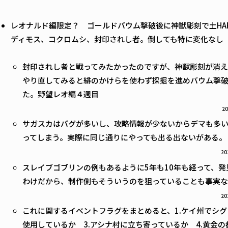
レオナルド編限定？ ゴールドバウム撃破後に神獣彫刻で土HA
ディモス、コクロムシ、封印されし者。倒しても特に変化なし
封印されし者と戦ってみたかったのですが、神獣彫刻が消え
やり直してみると緋のかけらを使わず採掘を進めバウム撃
た。野望レオ編４週目
20
サガスカはバグが多いし、攻略情報が少ないからデマも多
ってしまう。実際に同じ通りにやっても出る出ないがある。
20
スレイブゴブリンの例もあるように5年も10年も経って、
わけだから、制作側もそういうのを狙っていることも事実な
20
これに関するイベントフラグをまとめると、1.ケイ州でシグ
使用しているか 3.アシナ村に立ち寄っているか 4.黄金の