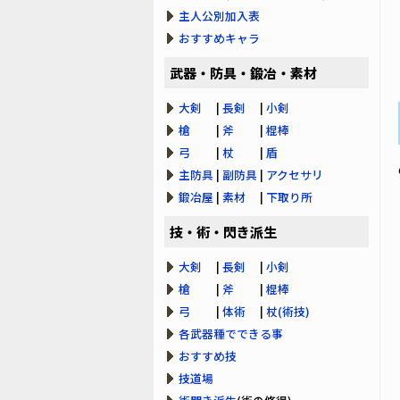
主人公別加入表
おすすめキャラ
武器・防具・鍛冶・素材
大剣
|
長剣
|
小剣
槍
|
斧
|
棍棒
弓
|
杖
|
盾
主防具
|
副防具
|
アクセサリ
鍛冶屋
|
素材
|
下取り所
技・術・閃き派生
大剣
|
長剣
|
小剣
槍
|
斧
|
棍棒
弓
|
体術
|
杖(術技)
各武器種でできる事
おすすめ技
技道場