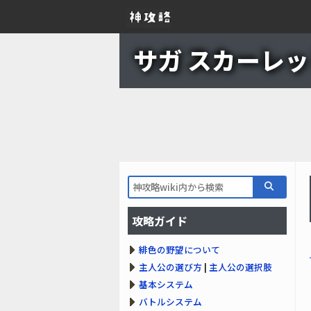
サガ スカーレット
攻略ガイド
緋色の野望について
主人公の選び方
|
主人公の選択肢
基本システム
バトルシステム