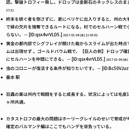
認。撃破トロフィー無し。ドロップは金剛石のネックレスのまま。 -- [I
37:31
終末を紡ぐ者を倒さずに、更にベリケに出入りすると、州の大
で緋の欠片を強奪できるルートになる。村でのセルハーン戦で
らない。 -- [ID:qsx4vrVLD5.]
2017-01-04 (水) 21:43:02
黄金の都内部でシグフレイが開けた箱からスライムが出た時点
ムは出現せず 。ゴールドバウム戦で、【巨人の剣】ドロップ確
にセルハーンを仲間にできる。 -- [ID:qsx4vrVLD5.]
2017-01-04 (水) 
虫のコロニーが復活する条件が知りたいです。 -- [ID:Bc50VJuz9
垂水 駅
巨蟲の巣は州内で戦闘をすると成長する。状況によっては毛皮1
ヶ所共通。
カタストロフの最大の問題はホーリーグレイルのせいで育成が
確定のバルマンテ編はここでもハンデを背負っている。