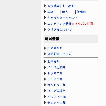
五行武器
|
十二星神
広場
|
詩人
|
仮面劇
キャラクターイベント
エンディング分岐
※ネタバレ注意
クリア後について
地域情報
州の繋がり
来訪記念アイテム
北東界外
ノルミ辺境州
トラキニ州
テルミナ州
サンドリア州
リーア辺境州
イルフィー海
セレナイフ州