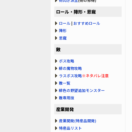
術閃き派生
(術の修得)
ロール・陣形・恩寵
ロール
|
おすすめロール
陣形
恩寵
敵
ボス攻略
緋の魔物攻略
ラスボス攻略
※ネタバレ注意
敵一覧
緋色の野望追加モンスター
敵専用技
産業開発
産業開発(特産品開発)
特産品リスト