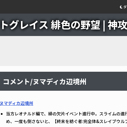
ダ
グレイス 緋色の野望 | 神攻略
コメント/ヌマディカ辺境州
ヌマディカ辺境州
当方レオナルド編で、緋の欠片イベント進行中。スライムの進
め、一度も倒さないと、【終末を紡ぐ者:完全体&スレイブウルフ✖