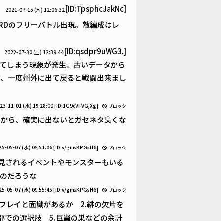
[ID:TpsphcJakNc]
2021-07-15 (木) 12:06:32
RDのフリーバトル出現。敵編成はレ
[ID:qsdpr9uWG3.]
2022-07-30 (土) 12:39:44
てしまう現象が発生。古いデータから
破、一度州外に出て戻ると戦闘出来まし
23-11-01 (水) 19:28:00
[ID:1G9cVFVGjXg]
ブロック
いから、確実に出ないとガセネタ臭くな
25-05-07 (水) 09:51:06
[ID:v/gmsKPGsH6]
ブロック
発見されるイベントやモンスターもいる
のだろうな
25-05-07 (水) 09:55:45
[ID:v/gmsKPGsH6]
ブロック
フレイと面識があるか 2.緋の欠片を
都での選択肢 5.巨蟲の巣などの余計