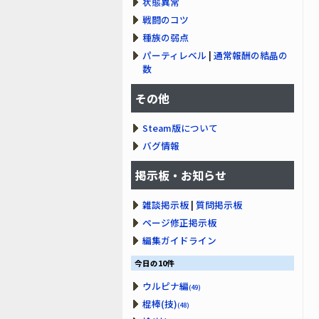
状態異常
戦闘のコツ
種族の弱点
パーティレベル
|
通常報酬の結晶の
数
その他
Steam版について
バグ情報
掲示板・お知らせ
雑談掲示板
|
質問掲示板
ページ修正掲示板
編集ガイドライン
今日の10件
ウルピナ編
(49)
棍棒(技)
(48)