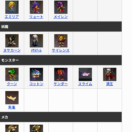
エミリア
リュート
メイレン
妖魔
ヌサカーン
ﾒｻﾙﾃｨﾑ
サイレンス
モンスター
クーン
コットン
サンダー
スライム
済王
朱雀
メカ