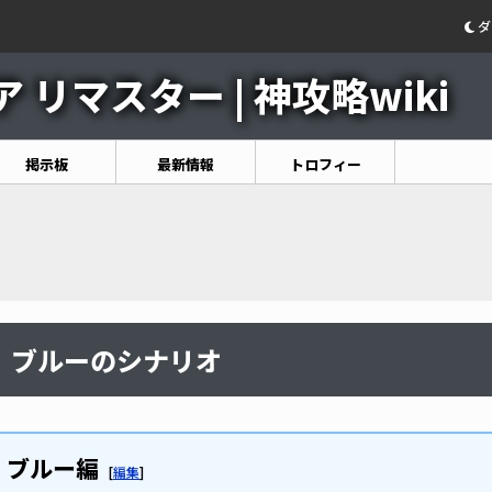
ダ
リマスター | 神攻略wiki
掲示板
最新情報
トロフィー
ブルーのシナリオ
ブルー編
[
編集
]