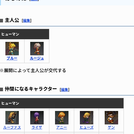
主人公
[
編集
]
ヒューマン
ブルー
ルージュ
※展開によって主人公が交代する
仲間になるキャラクター
[
編集
]
ヒューマン
ルーファス
ライザ
アニー
ヒューズ
ゲン