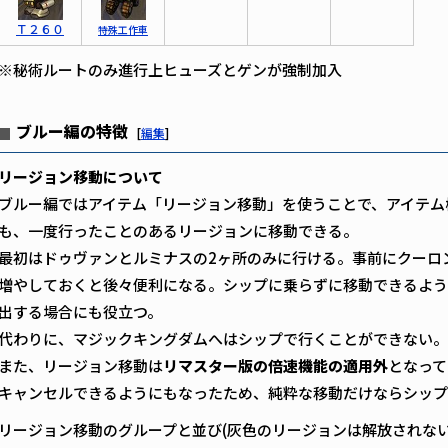
Ｔ２６０
特殊工作車
※秘術ルートのみ進行上ヒューズとゲンが強制加入
ブルー編の特徴
[
編集
]
リージョン移動について
ブルー編ではアイテム「リージョン移動」を使うことで、アイテム
も、一度行ったことのあるリージョンに移動できる。
最初はドゥヴァンとルミナスの2ヶ所のみに行ける。事前にクーロ
増やしておくと後々便利になる。シップに乗らずに移動できるよう
出する場合にも役立つ。
代わりに、マジックキングダムへはシップで行くことができない。
また、リージョン移動は
リマスター版の倍速機能の適用外
となって
キャンセルできるようにもなったため、純粋な移動だけならシップ
リージョン移動のグループと並び(灰色のリージョンは解放されない