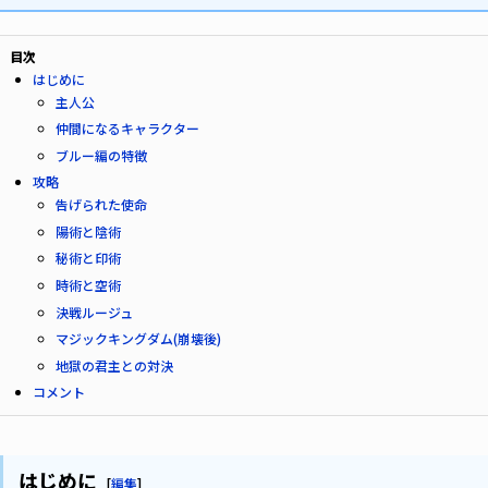
目次
はじめに
主人公
仲間になるキャラクター
ブルー編の特徴
攻略
告げられた使命
陽術と陰術
秘術と印術
時術と空術
決戦ルージュ
マジックキングダム(崩壊後)
地獄の君主との対決
コメント
はじめに
[
編集
]