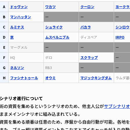
A
ドゥヴァン
ワカツ
クーロン
ヨークラ
B
マンハッタン
ー
ー
ー
C
ルミナス
シュライク
バカラ
シンロウ
D
京
ムスペルニブル
ディスペア
IRPO
E
マーグメル
ー
ー
ー
F
HQ
ボロ
スクラップ
ー
G
ネルソン
RB3
ー
ー
H
ファシナトゥール
オウミ
マジックキングダム
ラムダ基
シナリオ進行について
術の資質を集めるというシナリオのため、他主人公が
サブシナリオ
ままメインシナリオに組み込まれている。
資質を集める順番は任意のため、序盤から自由行動が可能。各地を
また、ブルー編は資質イベントをこなすとアイキャッチが入り自動