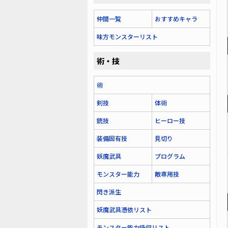
仲間一覧
おすすめキャラ
味方モンスターリスト
術・技
術
剣技
体術
銃技
ヒーロー技
装備固有技
見切り
妖魔武具
プログラム
モンスター能力
敵専用技
閃き派生
妖魔武具憑依リスト
モンスター能力吸収リスト