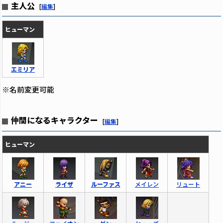
主人公
[
編集
]
ヒューマン
エミリア
※名前変更可能
仲間になるキャラクター
[
編集
]
ヒューマン
アニー
ライザ
ルーファス
メイレン
リュート