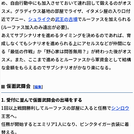
め、自由行動中にも加入させておいて連れ回して鍛えるのがオス
スメ。グラディウス基地の部屋でライザ、イタメシ屋の入り口付
近でアニー、
シュライク
の
武王の古墳
でルーファスを加えられる
(ルーファス加入のみ遠出が必要)。
あえてサブシナリオを進めるタイミングを決めるのであれば、育
成しなくてもシナリオを進められる上にアセルスなどが仲間にな
る「最低の作戦」か「野心家は問答無用？」が終わった後がオス
スメ。また、ここまで進めるとルーファスから軍資金として結構
な金額をもらえるのでサブシナリオがかなり楽になる。
仮面武闘会
[
編集
]
1. 受付に並んで仮面武闘会の出場をする
1回以上戦闘勝利してルーファスの部屋に入ると任務で
シンロウ
王宮へ。
任務が開始するとエミリア1人になり、ピンクタイガー衣装に着
替える。