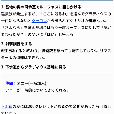
1. 基地の奥の司令室でルーファスに話しかける
選択肢が発生するが、「ここに残るわ」を選んでグラディウスの
一員にならないと
クーロン
から出られずシナリオが進まない。
「さよなら」を選んだ場合はもう一度ルーファスに話して「気が
変わったか？」の問いに「はい」と答える。
2. 射撃訓練をする
6回行動すると終わり。練習銃を撃っても防御してもOK。リマス
ター版の退却はできない。
3. 下水道からグラディウス基地に戻る
仲間
：
アニー
(一時加入)
アニー
が一時的についてきてくれる。
下水道
の奥には200クレジットがあるので余裕があったら回収し
ていこう。