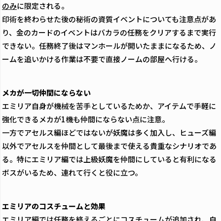
のみ
に限定される。
印術を終わらせた後の秘術の資質イベントについても注意点があ
り、金のカードのイベントはバカラの任務をクリアするまで実行
できない。任務終了後はマンホールが開いたままになるため、ノ
ームを追いかける作業は不要で直接ノームの部屋へ行ける。
メカが一切仲間にならない
エミリア自身が機械を苦手としているためか、アイテムで手軽に
強化できるメカが1機も仲間にならない点に注意。
一方でアセルス編ほどではないが妖魔は多く加入し、ヒューズ編
以外でアセルスを仲間として最後まで使える貴重なシナリオであ
る。特にエミリア編では上級妖魔を仲間にしていると有利になる
ボスがいるため、連れて行くと役に立つ。
エミリアのコスチュームと効果
エミリア編では任務を終えるごとにコスチュームが追加され、自