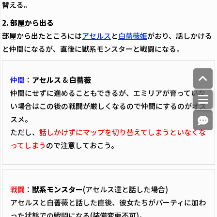
替える。
2. 部屋から出る
部屋から出たところには
アセルス
と
白薔薇姫
がおり、話しかける
と仲間になるが、直後に獣系モンスターと戦闘になる。
仲間
：
アセルス
&
白薔薇
仲間にせずに進めることもできるが、エミリアが育っていな
い場合はこの後の戦闘が厳しくなるので仲間にするのがオス
スメ。
ただし、
話しかけずにマップを切り替えてしまうといなくな
ってしまう
ので注意しておこう。
戦闘
：
獣系モンスター
(アセルス達と話した場合)
アセルスと白薔薇と話した直後、彼女たちがパーティに加わ
った状態での戦闘になる(装備変更不可)。