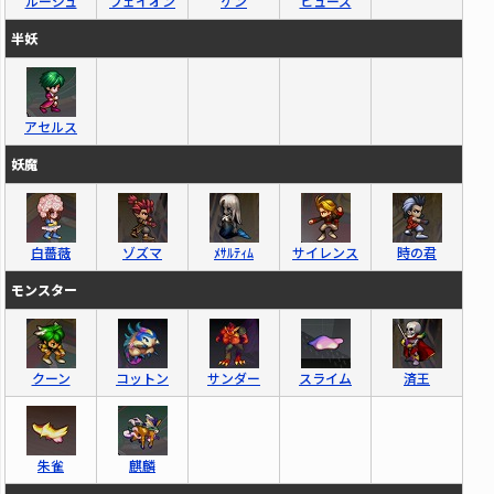
ルージュ
フェイオン
ゲン
ヒューズ
半妖
アセルス
妖魔
白薔薇
ゾズマ
ﾒｻﾙﾃｨﾑ
サイレンス
時の君
モンスター
クーン
コットン
サンダー
スライム
済王
朱雀
麒麟