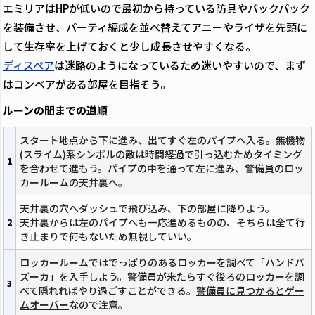
エミリアはHPが低いので最初から持っている防具やバックパック
を装備させ、パーティ編成を並べ替えてアニーやライザを先頭に
して生存率を上げておくと少し成長させやすくなる。
ディスペア
は迷路のようになっているため迷いやすいので、まず
はコンベアがある部屋を目指そう。
ルーンの間までの道順
スタート地点から下に進み、出てすぐ左のパイプへ入る。無機物
(スライム)系シンボルの敵は時間経過で引っ込むためタイミング
1
を合わせて進もう。パイプの中を通って左に進み、警備員のロッ
カールームの天井裏へ。
天井裏の穴へダッシュで飛び込み、下の部屋に降りよう。
天井裏からは左のパイプへも一応進めるものの、そちらは全て行
2
き止まりで何もないため無視していい。
ロッカールームではでっぱりのあるロッカーを調べて「ハンドバ
ズーカ」を入手しよう。警備員が来たらすぐ後ろのロッカーを調
3
べて隠れればやり過ごすことができる。
警備員に見つかるとゲー
ムオーバー
なので注意。