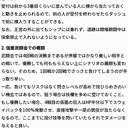
受付は前から3番目くらいに並んでいる人に横から当たっておく
と動きを止められるので、前の人が受付を終わらせたらダッシュ
で前に横入りすることができる。
なお、王宮の外に出てもシップには乗れず、遺跡は開催期間中は
探索禁止で入れないようになっている。
2. 仮面武闘会での戦闘
武闘会では4回戦の決勝まであるが序盤ではかなり厳しい相手と
の戦いで、優勝しても何ももらえない上にシナリオの展開も変わ
らない。そのため、1回戦か2回戦でさっさと負けてしまうのが手
っ取り早い。
一応、負けてもリスクはなく閃きレベルが高めで技ひらめきのい
い機会ではあるので、狙う場合は技欄を多めに空けておくこと。
もし優勝したい場合、4戦目の仮面の巨人はHP半分以下でスウェ
イバックを100%発動させ、直接攻撃や一部の銃技が当たらなく
なるので、ここまでに投げ技等を閃いていたらそれでダメージを
与えると良い。