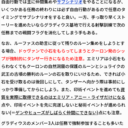
自由行動では主に仲間集めや
サブシナリオ
をやることになるが、
いくつかある任務の終わりには必ず自由行動があるので任意のタ
イミングでサブシナリオをすると良い。一方、手っ取り早くスト
ーリーを進めたいならグラディウス基地で行える射撃訓練で次の
任務までの戦闘フラグを消化してしまう手もある。
なお、ルーファスの助言に従って残りのルーン集めをしようとす
る場合、
ドゥヴァンで小石をもらってしまうとクーロン発のシッ
プが強制的にタンザー行きになるため注意。
エミリアは小石をも
らわなくてもクーロンの自然洞窟の保護のルーンとシュライクの
武王の古墳の勝利のルーンの石を取りにいけるため、できれば小
石を受け取るのは後回しにして、タンザーへ向かう際は事前にし
っかり準備してからにしよう。また、印術イベントを進めても
資
質を実際に取得できるのはエミリア・アニー・ライザだけになる
点や、印術イベントを先に完遂しないと秘術イベントが進められ
ない(＝
ゲンやヒューズがしばらく仲間にできない
)点にも注意。
グラディウスのメンバー3人は任務で強制参加することも多いた