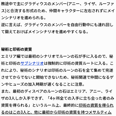
務途中で主にグラディウスのメンバー(アニー、ライザ、ルーファ
ス)と合流する形式のため、仲間キャラクターに左右されずにメイ
ンシナリオを進められる。
逆に言えば、グラディウスのメンバーを自由行動中にも連れ回し
て鍛えておけばメインシナリオを進めやすくなる。
秘術と印術の資質
エミリア編では最初のシナリオでルーンの石が手に入るので、秘
術と印術の
サブシナリオ
は強制的に印術の資質ルートに入る。こ
れにより、秘術のシナリオは印術のルーンの石を全て集めて完遂
させてからでないと開始できないため、秘術関連で仲間になるゲ
ンやヒューズの加入時期が遅くなることに注意。
また、最初のディスペアのルーンの石はエミリア、アニー、ライ
ザの3人しか入手できず、「4ヶ所全ての入手に立ち会った者のみ
資質を得られる」というルール上、最終的に
印術の資質を得られ
るのはこの3人と、他に最初から印術の資質を持つメサルティム