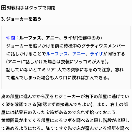
対戦相手はタップで開閉
3. ジョーカーを追う
仲間
：
ルーファス、アニー、ライザ
(任務中のみ)
ジョーカーを追いかける前に待機中のグラディウスメンバー
に話しかけることで
ルーファス
、
アニー
、
ライザ
が同行する
(アニーに話しかけた場合は衣装にツッコミが入る)。
話していないとエミリア1人での突撃になるので注意。忘れ
て進んでしまった場合も入り口に戻れば加入できる。
奥の部屋に進んでから戻るとジョーカーが右下の部屋に逃げてい
く姿を確認できる(確認せず直接進んでもよい)。また、右上の部
屋には結界石の入った宝箱があるので忘れず拾っておこう。
黄戦闘員が出てくる部屋にあるツボを調べると隠し階段が出現し
て進めるようになる。降りてすぐ先で床が窪んでいる場所を調べ