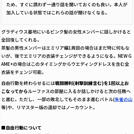
ため、すぐに誘わず一通り話を聞いておくのも良い。本人が
加入している状態ではこれらの話が聞けなくなる。
グラディウス基地にいるピンク髪の女性メンバーに話しかけると
全回復してくれる。
茶髪の男性メンバーはエミリア編1周目の場合はまだ特に何もな
いが、後でエミリアの衣装チェンジができるようになる。NEW G
AME+の場合はこのタイミングからウエディングドレスを含む全
衣装をチェンジ可能。
自由行動を終わらせるには
戦闘勝利(射撃訓練含む)を1回以上お
こなってから
ルーファスの部屋に入るか話しかけると次の任務へ
と進む。ただし、一部の敗北してもそのまま進むバトル(
朱雀の山
等)や、リマスター版の退却ではノーカウント。
■自由行動について