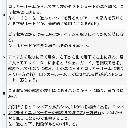
ロッカールームから出てすぐ左のダストシュートの扉を調べ、ゴ
ミ収集場に落ちる。
4
なお、さらに左に進んでハシゴを昇るのがアニーの案内を受けら
れる正規ルートだが、最終的に遠回りになる(後述)。
ゴミ収集場からは先に進むかアイテムを取りに行くかの分岐にな
る。
シェルガードが不要な場合はそのまま⑤番へ。
アイテムを取りに行く場合、右下から出て廊下を左上に進み、扉
5
に入ってエレベーターに乗ると「シェルガード」を回収できる。
部屋を出て道なりに進み、上の扉に入るとロッカールームに辿り
着く(一方通行)。ロッカールームまで戻されたら再びダストシュ
ートに落ちよう。
ゴミ収集場の部屋の左上隅にあるハシゴから下に降り、道なりに
6
進む。
飛び降りるとコンベアと鳥系シンボルがいる場所に出る。
コンベ
アに乗るとエレベーターの部屋まで戻され(一方通行)
、④番から
7
やり直しになるので無視すること。
左に進むと下り階段があるので降りる。