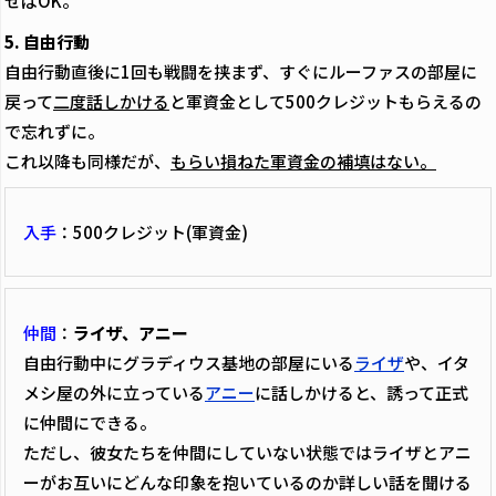
せばOK。
5. 自由行動
自由行動直後に1回も戦闘を挟まず、すぐにルーファスの部屋に
戻って
二度話しかける
と軍資金として500クレジットもらえるの
で忘れずに。
これ以降も同様だが、
もらい損ねた軍資金の補填はない。
入手
：500クレジット(軍資金)
仲間
：
ライザ、アニー
自由行動中にグラディウス基地の部屋にいる
ライザ
や、イタ
メシ屋の外に立っている
アニー
に話しかけると、誘って正式
に仲間にできる。
ただし、彼女たちを仲間にしていない状態ではライザとアニ
ーがお互いにどんな印象を抱いているのか詳しい話を聞ける