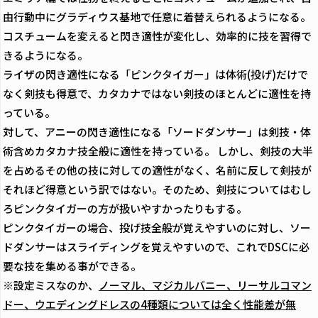
由行動中にグラディウス基地で任意に着替えられるようになる。
コスチュームを変えると閃き適性が変化し、効率的に技を習得で
きるようになる。
ライザの閃き適性になる「ピンクタイガー」は体術(投げ)だけで
なく剣技も得意で、カタカナではない剣技のほとんどに適性を持
っている。
対して、アニーの閃き適性になる「ソードダンサー」は剣技・体
術含めカタカナ技全般に適性を持っている。 しかし、剣技の大半
を占めるその他の技に対しての適性がなく、名前に反して剣技が
それほど得意という訳ではない。そのため、剣技についてはむし
ろピンクタイガーの方が扱いやすかったりもする。
ピンクタイガーの場合、投げ技全般が覚えやすいのに対し、ソー
ドダンサーはスライディングを覚えやすいので、これでDSCに必
要な技を集める事ができる。
※設定ミスなのか、
ノーマル、マジカルバニー、リーサルコマン
ドー、ウエディングドレスの4種類については全く性能差が無