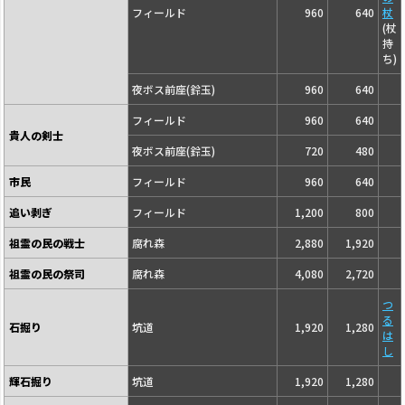
フィールド
960
640
杖
(杖
持
ち)
夜ボス前座(鈴玉)
960
640
フィールド
960
640
貴人の剣士
夜ボス前座(鈴玉)
720
480
市民
フィールド
960
640
追い剥ぎ
フィールド
1,200
800
祖霊の民の戦士
腐れ森
2,880
1,920
祖霊の民の祭司
腐れ森
4,080
2,720
つ
る
石掘り
坑道
1,920
1,280
は
し
輝石掘り
坑道
1,920
1,280