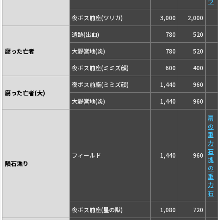
ウ
夜ボス前座(ツリガ)
3,000
2,000
遺跡(出血)
780
520
腐った亡者
大野営地(炎)
780
520
夜ボス前座(ミミズ顔)
600
400
夜ボス前座(ミミズ顔)
1,440
960
腐った亡者(大)
大野営地(炎)
1,440
960
扇
の
重
力
石
フィールド
1,440
960
塊
隕石漁り
の
重
力
石
夜ボス前座(星の獣)
1,080
720