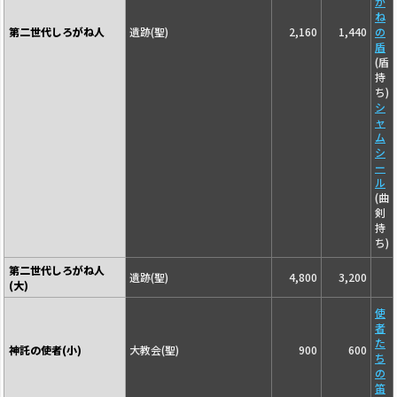
が
ね
第二世代しろがね人
遺跡(聖)
2,160
1,440
の
盾
(盾
持
ち)
シ
ャ
ム
シ
ー
ル
(曲
剣
持
ち)
第二世代しろがね人
遺跡(聖)
4,800
3,200
(大)
使
者
た
神託の使者(小)
大教会(聖)
900
600
ち
の
笛