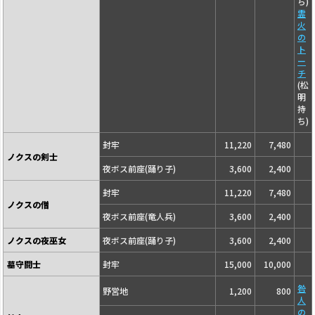
ち)
霊
火
の
ト
ー
チ
(松
明
持
ち)
封牢
11,220
7,480
ノクスの剣士
夜ボス前座(踊り子)
3,600
2,400
封牢
11,220
7,480
ノクスの僧
夜ボス前座(竜人兵)
3,600
2,400
ノクスの夜巫女
夜ボス前座(踊り子)
3,600
2,400
墓守闘士
封牢
15,000
10,000
咎
野営地
1,200
800
人
の