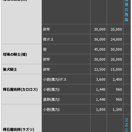
堝
の
角
盾
封牢
30,000
20,000
夜ボス
36,000
24,000
砦
45,000
30,000
坩堝の騎士(槍)
封牢
30,000
20,000
猟犬騎士
封牢
22,500
15,000
小砦(魔力)ボス
3,600
2,400
輝石魔術師(カロロス)
小砦(魔力)
1,440
960
遺跡(魔力)
1,440
960
小砦(魔力)
1,800
1,200
ラ
ズ
輝石魔術師(ラズリ)
リ