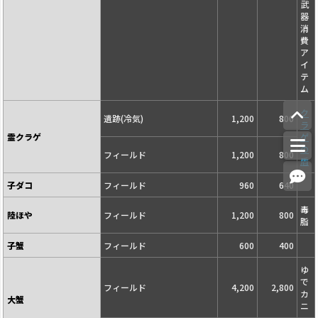
武
器
消
費
ア
イ
テ
ム
ク
遺跡(冷気)
1,200
800
ラ
霊クラゲ
ゲ
の
フィールド
1,200
800
盾
子ダコ
フィールド
960
640
毒
陸ほや
フィールド
1,200
800
脂
子蟹
フィールド
600
400
ゆ
で
フィールド
4,200
2,800
カ
大蟹
ニ