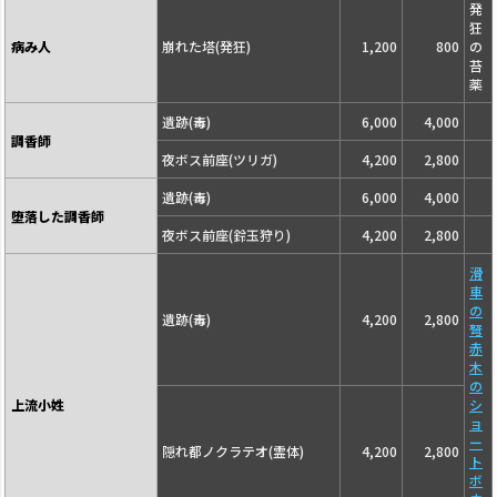
発
狂
病み人
崩れた塔(発狂)
1,200
800
の
苔
薬
遺跡(毒)
6,000
4,000
調香師
夜ボス前座(ツリガ)
4,200
2,800
遺跡(毒)
6,000
4,000
堕落した調香師
夜ボス前座(鈴玉狩り)
4,200
2,800
滑
車
の
遺跡(毒)
4,200
2,800
弩
赤
木
の
上流小姓
シ
ョ
ー
隠れ都ノクラテオ(霊体)
4,200
2,800
ト
ボ