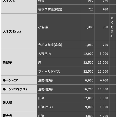
大ネズミ
教会
960
640
夜ボス前座(貪食)
720
480
ぬ
く
小砦(無)
1,440
960
も
大ネズミ(大)
り
石
夜ボス前座(貪食)
1,080
720
大野営地
12,000
8,000
老獅子
砦
22,500
15,000
フィールドボス
22,500
15,000
ルーンベア
遺跡(睡眠)
6,600
4,400
ルーンベア(ボス)
遺跡(睡眠)
16,200
10,800
山嶺
12,000
8,000
著大鴉
山嶺(ボス)
9,000
6,000
著大犬
山嶺
4,800
3,200