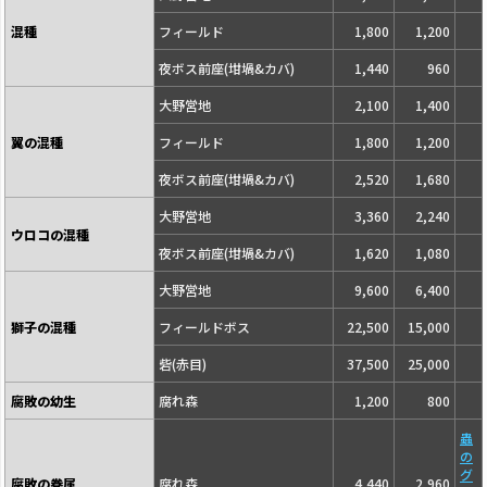
混種
フィールド
1,800
1,200
夜ボス前座(坩堝&カバ)
1,440
960
大野営地
2,100
1,400
翼の混種
フィールド
1,800
1,200
夜ボス前座(坩堝&カバ)
2,520
1,680
大野営地
3,360
2,240
ウロコの混種
夜ボス前座(坩堝&カバ)
1,620
1,080
大野営地
9,600
6,400
獅子の混種
フィールドボス
22,500
15,000
砦(赤目)
37,500
25,000
腐敗の幼生
腐れ森
1,200
800
蟲
の
グ
腐敗の眷属
腐れ森
4,440
2,960