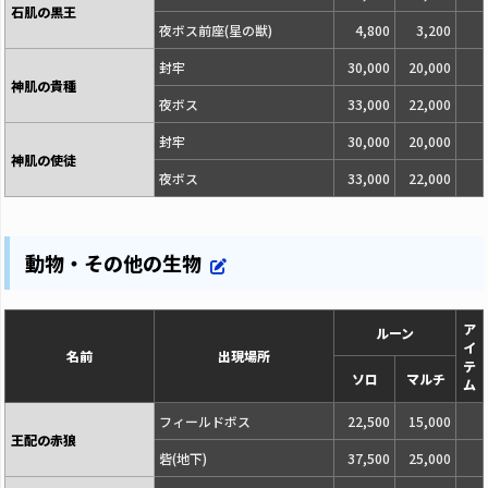
石肌の黒王
夜ボス前座(星の獣)
4,800
3,200
封牢
30,000
20,000
神肌の貴種
夜ボス
33,000
22,000
封牢
30,000
20,000
神肌の使徒
夜ボス
33,000
22,000
動物・その他の生物
ア
ルーン
イ
名前
出現場所
テ
ソロ
マルチ
ム
フィールドボス
22,500
15,000
王配の赤狼
砦(地下)
37,500
25,000