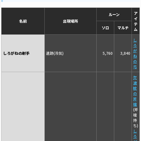
ア
ルーン
イ
名前
出現場所
テ
ソロ
マルチ
ム
し
ろ
が
しろがねの射手
遺跡(冷気)
5,760
3,840
ね
の
弓
欠
波
紋
の
斧
槍
(斧
槍
持
ち)
し
ろ