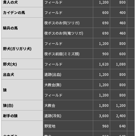
貴人の犬
フィールド
1,200
800
カイデンの馬
フィールド
600
400
夜ボスのお供(ツリガ)
690
460
騎兵の馬
夜ボスのお供(竜ツリガ)
690
460
フィールド
1,200
800
野犬(ガリガリ犬)
夜ボス前座(ミミズ顔)
900
600
野犬(大)
フィールド
1,620
1,080
出血犬
遺跡(出血)
1,200
800
大教会(無)
1,200
800
狼
フィールド
1,200
800
狼(白)
大教会
1,800
1,200
射手の狼
遺跡(冷気)
3,600
2,400
野営地
960
640