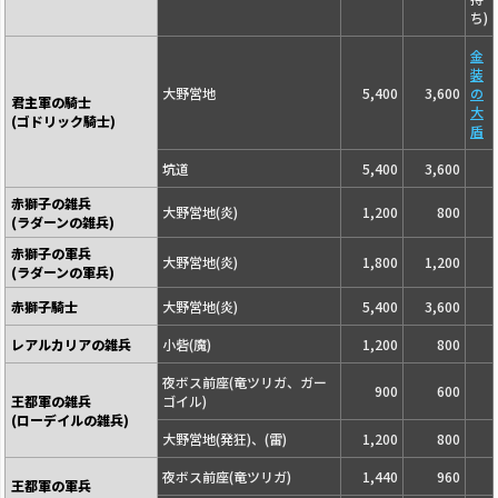
ち)
金
装
大野営地
5,400
3,600
の
君主軍の騎士
大
(ゴドリック騎士)
盾
坑道
5,400
3,600
赤獅子の雑兵
大野営地(炎)
1,200
800
(ラダーンの雑兵)
赤獅子の軍兵
大野営地(炎)
1,800
1,200
(ラダーンの軍兵)
赤獅子騎士
大野営地(炎)
5,400
3,600
レアルカリアの雑兵
小砦(魔)
1,200
800
夜ボス前座(竜ツリガ、ガー
900
600
王都軍の雑兵
ゴイル)
(ローデイルの雑兵)
大野営地(発狂)、(雷)
1,200
800
夜ボス前座(竜ツリガ)
1,440
960
王都軍の軍兵