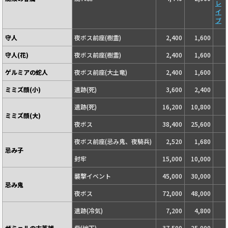
レ
イ
ブ
守人
夜ボス前座(樹霊)
2,400
1,600
守人(花)
夜ボス前座(樹霊)
2,400
1,600
ゲルミアの蛇人
夜ボス前座(大土竜)
2,400
1,600
ミミズ顔(小)
遺跡(死)
3,600
2,400
遺跡(死)
16,200
10,800
ミミズ顔(大)
夜ボス
38,400
25,600
夜ボス前座(忌み鬼、夜騎兵)
2,520
1,680
忌み子
封牢
15,000
10,000
襲撃イベント
45,000
30,000
忌み鬼
夜ボス
72,000
48,000
遺跡(冷気)
7,200
4,800
ザミェルの古英雄
砦(地下)
37,500
25,000