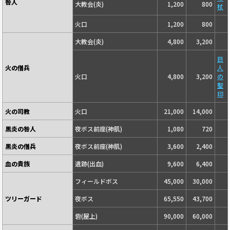
咎人
大教会(炎)
1,200
800
杖
火口
1,200
800
大教会(炎)
4,800
3,200
巨
火の僧兵
人
火口
4,800
3,200
の
聖
印
火の司教
火口
21,000
14,000
黒炎の咎人
夜ボス前座(神肌)
1,080
720
黒炎の僧兵
夜ボス前座(神肌)
3,600
2,400
血の貴族
遺跡(出血)
9,600
6,400
フィールドボス
45,000
30,000
ツリーガード
夜ボス
65,550
43,700
砦(屋上)
90,000
60,000