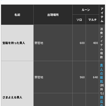
ア
ルーン
イ
名前
出現場所
テ
ソロ
マルチ
ム
消
費
ア
イ
宝箱を持った貴人
野営地
600
400
テ
ム
複
数
貴
人
の
野営地
960
640
細
剣
(剣
持
ち)
さまよえる貴人
輝
石
の