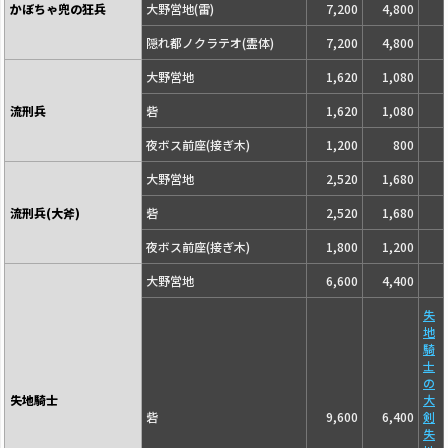
かぼちゃ兜の狂兵
大野営地(雷)
7,200
4,800
隠れ都ノクラテオ(霊体)
7,200
4,800
大野営地
1,620
1,080
流刑兵
砦
1,620
1,080
夜ボス前座(接ぎ木)
1,200
800
大野営地
2,520
1,680
流刑兵(大斧)
砦
2,520
1,680
夜ボス前座(接ぎ木)
1,800
1,200
大野営地
6,600
4,400
失
地
騎
士
の
失地騎士
大
砦
9,600
6,400
剣
失