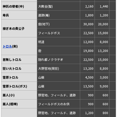
神託の使者(中)
大教会(聖)
2,160
1,440
卑兵
遺跡(毒)
1,800
1,200
砦(地下)
30,000
20,000
接ぎ木の貴公子
フィールドボス
22,500
15,000
坑道
12,000
8,000
トロル
(剣)
砦
19,800
13,200
首無しトロル
隠れ都ノクラテオ
22,500
15,000
狂い火トロル
大野営地(発狂)
13,200
8,800
雪原トロル
山嶺
4,500
3,000
雪原トロル(ボス)
山嶺
13,500
9,000
亜人(小)
野営地、フィールド、遺跡
900
600
亜人(棍棒)
フィールドボスのお供
900
600
野営地、フィールド、遺跡
1,200
800