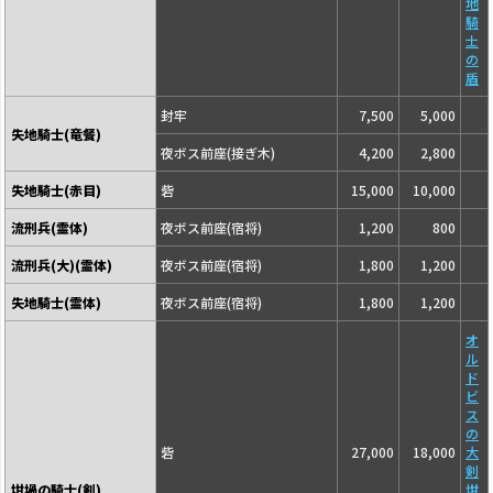
地
騎
士
の
盾
封牢
7,500
5,000
失地騎士(竜餐)
夜ボス前座(接ぎ木)
4,200
2,800
失地騎士(赤目)
砦
15,000
10,000
流刑兵(霊体)
夜ボス前座(宿将)
1,200
800
流刑兵(大)(霊体)
夜ボス前座(宿将)
1,800
1,200
失地騎士(霊体)
夜ボス前座(宿将)
1,800
1,200
オ
ル
ド
ビ
ス
の
砦
27,000
18,000
大
剣
坩堝の騎士(剣)
坩