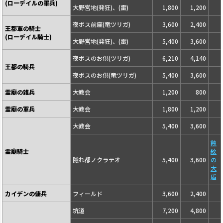
(ローデイルの軍兵)
大野営地(発狂)、(雷)
1,800
1,200
夜ボス前座(竜ツリガ)
3,600
2,400
王都軍の騎士
(ローデイル騎士)
大野営地(発狂)、(雷)
5,400
3,600
夜ボスのお供(ツリガ)
6,210
4,140
王都の騎兵
夜ボスのお供(竜ツリガ)
5,400
3,600
霊廟の雑兵
大教会
1,200
800
霊廟の軍兵
大教会
1,800
1,200
大教会
5,400
3,600
蝕
霊廟騎士
紋
隠れ都ノクラテオ
5,400
3,600
の
大
盾
カイデンの傭兵
フィールド
3,600
2,400
坑道
7,200
4,800