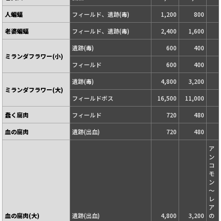
人蝙蝠
フィールド、遺跡(毒)
1,200
800
老婆蝙蝠
フィールド、遺跡(毒)
2,400
1,600
遺跡(毒)
600
400
ミランダフラワー(小)
フィールド
600
400
遺跡(毒)
4,800
3,200
ミランダフラワー(大)
フィールドボス
16,500
11,000
蠢く腐肉
フィールド
720
480
血の腐肉
遺跡(出血)
720
480
ア
ン
コ
モ
ン
～
レ
ア
血の腐肉(大)
遺跡(出血)
4,800
3,200
の