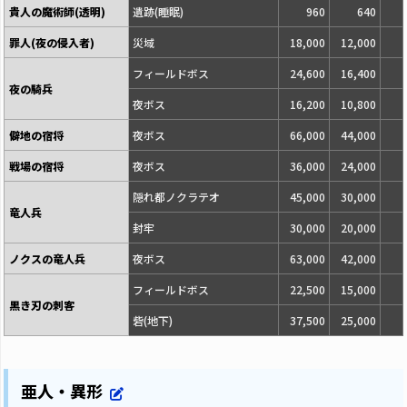
貴人の魔術師(透明)
遺跡(睡眠)
960
640
罪人(夜の侵入者)
災域
18,000
12,000
フィールドボス
24,600
16,400
夜の騎兵
夜ボス
16,200
10,800
僻地の宿将
夜ボス
66,000
44,000
戦場の宿将
夜ボス
36,000
24,000
隠れ都ノクラテオ
45,000
30,000
竜人兵
封牢
30,000
20,000
ノクスの竜人兵
夜ボス
63,000
42,000
フィールドボス
22,500
15,000
黒き刃の刺客
砦(地下)
37,500
25,000
亜人・異形