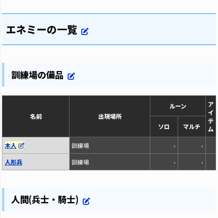
エネミーの一覧
訓練場の備品
ア
ルーン
イ
名前
出現場所
テ
ソロ
マルチ
ム
木人
訓練場
-
-
人形兵
訓練場
-
-
人間(兵士・騎士)