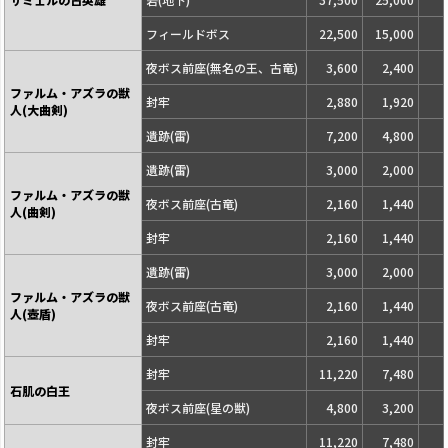
フィールドボス
22,500
15,000
夜ボス前座(無名の王、古竜)
3,600
2,400
ファルム・アズラの獣
封牢
2,880
1,920
人(大曲剣)
遺跡(雷)
7,200
4,800
遺跡(雷)
3,000
2,000
ファルム・アズラの獣
夜ボス前座(古竜)
2,160
1,440
人(曲剣)
封牢
2,160
1,440
遺跡(雷)
3,000
2,000
ファルム・アズラの獣
夜ボス前座(古竜)
2,160
1,440
人(壺盾)
封牢
2,160
1,440
封牢
11,220
7,480
石肌の白王
夜ボス前座(星の獣)
4,800
3,200
封牢
11,220
7,480