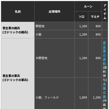
ア
ルーン
イ
名前
出現場所
テ
ソロ
マルチ
ム
野営地
1,200
800
君主軍の雑兵
(ゴドリックの雑兵)
小砦
1,200
800
君
主
軍
の
大野営地
1,200
800
直
剣
(直
剣
君主軍の軍兵
持
(ゴドリックの軍兵)
ち)
真
鍮
の
盾
小砦、フィールド
1,800
1,200
(中
盾
持