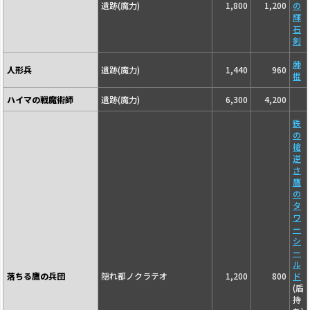
遺跡(魔力)
1,800
1,200
の
輝
石
剣
棘
人形兵
遺跡(魔力)
1,440
960
棍
ハイマの戦魔術師
遺跡(魔力)
6,300
4,200
鉄
の
槍
逆
さ
鷹
の
タ
ワ
ー
シ
ー
ル
落ちる鷹の兵団
隠れ都ノクラテオ
1,200
800
ド
(盾
持