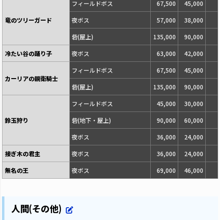
フィールドボス
67,500
45,000
竜のツリーガード
夜ボス
57,000
38,000
砦(屋上)
135,000
90,000
冷たい谷の踊り子
夜ボス
63,000
42,000
フィールドボス
67,500
45,000
カーリアの親衛騎士
砦(屋上)
135,000
90,000
フィールドボス
45,000
30,000
鈴玉狩り
砦(地下・屋上)
90,000
60,000
夜ボス
36,000
24,000
接ぎ木の君主
夜ボス
36,000
24,000
無名の王
夜ボス
69,000
46,000
人間(その他)