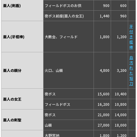
亜人(剣盾)
フィールドボスのお供
900
600
夜ボス前座(亜人の女王)
1,440
960
牙
付
亜人(牙棍棒)
大教会、フィールド
1,800
1,200
き
棍
棒
血
汚
れ
亜人の親分
火口、山嶺
4,800
3,200
た
短
刀
夜ボス
15,600
10,400
亜人の女王
フィールドボス
16,200
10,800
夜ボス
21,000
14,000
亜人の剣聖
山嶺
27,000
18,000
大野営地
1,800
1,200