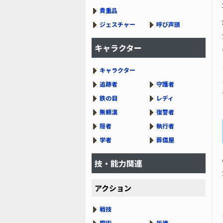
貴重品
ジェスチャー
呼び声頭
キャラクター
キャラクター
追跡者
守護者
鉄の目
レディ
無頼漢
復讐者
隠者
執行者
学者
葬儀屋
技・能力関連
アクション
戦技
魔術
祈祷