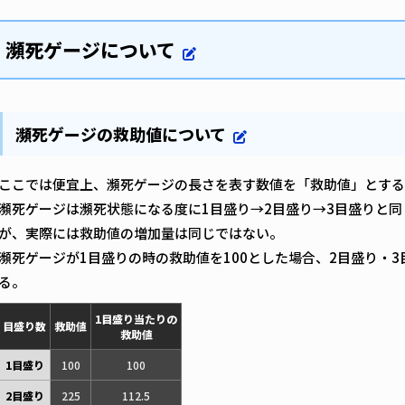
瀕死ゲージについて
瀕死ゲージの救助値について
ここでは便宜上、瀕死ゲージの長さを表す数値を「救助値」とする
瀕死ゲージは瀕死状態になる度に1目盛り→2目盛り→3目盛りと
が、実際には救助値の増加量は同じではない。
瀕死ゲージが1目盛りの時の救助値を100とした場合、2目盛り・
る。
1目盛り当たりの
目盛り数
救助値
救助値
1目盛り
100
100
2目盛り
225
112.5