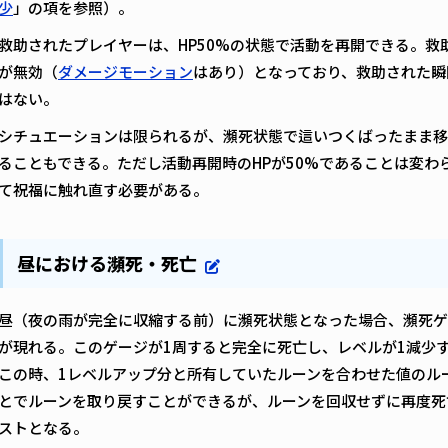
少
」の項を参照）。
救助されたプレイヤーは、HP50%の状態で活動を再開できる。
が無効（
ダメージモーション
はあり）となっており、救助された瞬
はない。
シチュエーションは限られるが、瀕死状態で這いつくばったまま移
ることもできる。ただし活動再開時のHPが50%であることは変わ
て祝福に触れ直す必要がある。
昼における瀕死・死亡
昼（夜の雨が完全に収縮する前）に瀕死状態となった場合、瀕死ゲ
が現れる。このゲージが1周すると完全に死亡し、レベルが1減少
この時、1レベルアップ分と所有していたルーンを合わせた値のル
とでルーンを取り戻すことができるが、ルーンを回収せずに再度死
ストとなる。