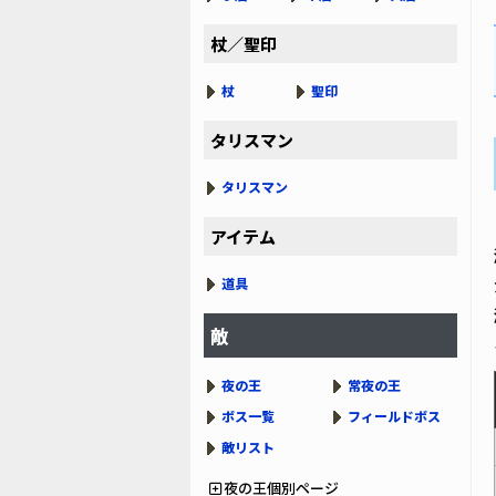
杖／聖印
杖
聖印
タリスマン
タリスマン
アイテム
道具
敵
夜の王
常夜の王
ボス一覧
フィールドボス
敵リスト
夜の王個別ページ