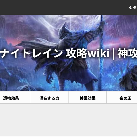
ダ
イトレイン 攻略wiki | 神
遺物効果
潜在する力
付帯効果
夜の王