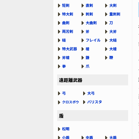
短剣
直剣
大剣
特大剣
刺剣
重刺剣
曲剣
大曲剣
刀
両刃剣
斧
大斧
槌
フレイル
大槌
特大武器
槍
大槍
斧槍
鎌
鞭
拳
爪
遠距離武器
弓
大弓
バリスタ
クロスボウ
盾
松明
小盾
中盾
大盾