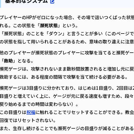
基本的なシステム
プレイヤーのHPがゼロになった場合、その場で這いつくばった状
れる。この状態を「
瀕死状態
」という。
「瀕死状態」のことを「ダウン」と言うことが多い（このページで
の状態を指して用いられることがあるため、意味の取り違えに注意
他のプレイヤーが瀕死状態のプレイヤーに攻撃を当てると瀕死ゲー
「
救助
」となる。
瀕死ゲージは、攻撃されないまま数秒間放置されると増加し元に戻
救助するには、ある程度の間隔で攻撃を当て続ける必要がある。
瀕死ゲージは3目盛りに分かれており、はじめは1目盛り、2回目は
目盛りと増えていく上に、ゲージが元に戻る速度も増すため、段々
戻り始めるまでの時間は変わらない）。
この目盛りは
祝福
に触れることでリセットすることができる。教会
回復ではリセットされない。
また、生存し続けることでも瀕死ゲージの目盛りが減ることがある