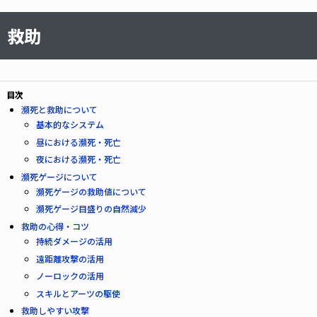
救助
目次
瀕死と救助について
基本的なシステム
昼における瀕死・死亡
夜における瀕死・死亡
瀕死ゲージについて
瀕死ゲージの救助値について
瀕死ゲージ目盛りの自然減少
救助の心得・コツ
持続ダメージの活用
遠距離攻撃の活用
ノーロックの活用
スキルとアーツの駆使
救助しやすい攻撃