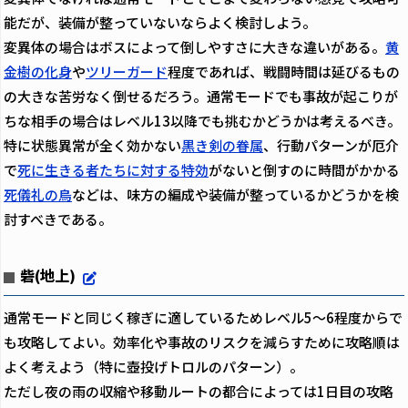
能だが、装備が整っていないならよく検討しよう。
変異体の場合はボスによって倒しやすさに大きな違いがある。
黄
金樹の化身
や
ツリーガード
程度であれば、戦闘時間は延びるもの
の大きな苦労なく倒せるだろう。通常モードでも事故が起こりが
ちな相手の場合はレベル13以降でも挑むかどうかは考えるべき。
特に状態異常が全く効かない
黒き剣の眷属
、行動パターンが厄介
で
死に生きる者たちに対する特効
がないと倒すのに時間がかかる
死儀礼の鳥
などは、味方の編成や装備が整っているかどうかを検
討すべきである。
砦(地上)
通常モードと同じく稼ぎに適しているためレベル5～6程度からで
も攻略してよい。効率化や事故のリスクを減らすために攻略順は
よく考えよう（特に壺投げトロルのパターン）。
ただし夜の雨の収縮や移動ルートの都合によっては1日目の攻略