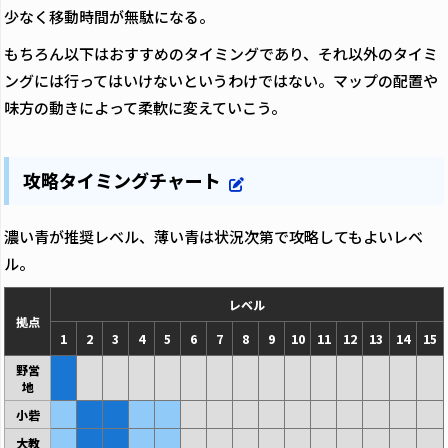
少なく移動時間が無駄になる。
もちろん以下はおすすめのタイミングであり、それ以外のタイミ
ングには行ってはいけないというわけではない。マップの配置や
味方の動きによって柔軟に変えていこう。
攻略タイミングチャート
濃い青が推奨レベル、薄い青は状況次第で攻略してもよいレベ
ル。
レベル
拠点
1
2
3
4
5
6
7
8
9
10
11
12
13
14
15
野営
地
小砦
大教