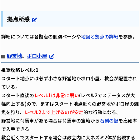
拠点所感
詳細については各拠点の個別ページや
地図と拠点の詳細
を参照。
野営地
、
ボロ小屋
推奨攻略レベル:1
スタート地点には必ず小さな野営地かボロ小屋、教会が配置され
ている。
スタート直後の
レベル1は非常に弱い
(レベル2でステータスが大
幅向上する)ので、まずはスタート地点近くの野営地やボロ屋の雑
魚を狩り、
レベル2まで上げるのが安定
的な行動になる。
野営地に荷馬車がある場合は荷馬車の宝箱から
石剣の鍵
を高確率
で入手できる。
教会近くでスタートする場合は教会内に大ネズミ2体が出現する