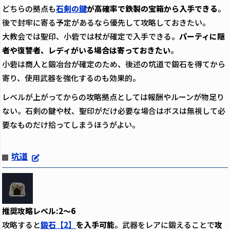
どちらの拠点も
石剣の鍵
が高確率で鉄製の宝箱から入手できる
。
後で封牢に寄る予定があるなら優先して攻略しておきたい。
大教会では聖印、小砦では杖が確定で入手できる。
パーティに隠
者や復讐者、レディがいる場合は寄っておきたい
。
小砦は商人と鍛冶台が確定のため、後述の坑道で鍛石を得てから
寄り、使用武器を強化するのも効果的。
レベルが上がってからの攻略拠点としては報酬やルーンが物足り
ない。石剣の鍵や杖、聖印がだけ必要な場合はボスは無視して必
要なものだけ拾ってしまうほうがよい。
坑道
推奨攻略レベル:2～6
攻略すると
鍛石【2】
を入手可能
。武器をレアに鍛えることで
攻