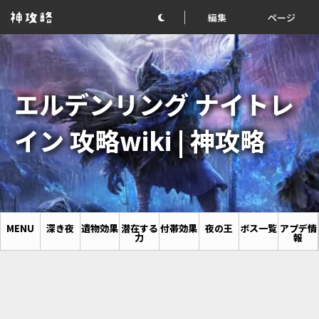
編集
ページ
エルデンリング ナイトレ
イン 攻略wiki | 神攻略
MENU
深き夜
遺物効果
潜在する
付帯効果
夜の王
ボス一覧
アプデ情
力
報