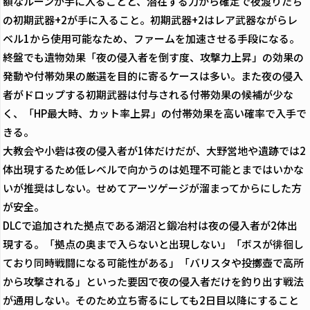
額なルーンが手に入ることと、潜在する力から確定で夜渡りたち
の初期武器+2が手に入ること。初期武器+2はレア武器ながらレ
ベル1から使用可能なため、ファームを加速させる手段になる。
終盤でも遺物効果「夜の侵入者を倒す度、攻撃力上昇」の効果の
発動や付帯効果の厳選を目的に寄るケースは多い。また夜の侵入
者がドロップする初期武器は付与される付帯効果の候補が少な
く、「HP最大時、カット率上昇」の付帯効果を高い確率で入手で
きる。
大教会や小砦は夜の侵入者が1体だけだが、大野営地や遺跡では2
体出現するため低レベルで向かうのは処理不可能とまではいかな
いが推奨はしない。せめてアーツゲージが溜まってからにした方
が安全。
DLCで追加された拠点である湖沼と鍛冶村は夜の侵入者が2体出
現する。「拠点の奥まで入らないと出現しない」「ボスが徘徊し
ており同時戦闘になる可能性がある」「バリスタや投擲壺で高所
から攻撃される」といった要因で夜の侵入者だけを釣り出す戦法
が通用しない。そのため立ち寄るにしても2日目以降にすること