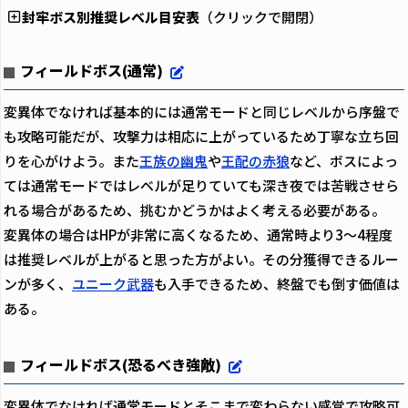
封牢ボス別推奨レベル目安表
（クリックで開閉）
フィールドボス(通常)
変異体でなければ基本的には通常モードと同じレベルから序盤で
も攻略可能だが、攻撃力は相応に上がっているため丁寧な立ち回
りを心がけよう。また
王族の幽鬼
や
王配の赤狼
など、ボスによっ
ては通常モードではレベルが足りていても深き夜では苦戦させら
れる場合があるため、挑むかどうかはよく考える必要がある。
変異体の場合はHPが非常に高くなるため、通常時より3～4程度
は推奨レベルが上がると思った方がよい。その分獲得できるルー
ンが多く、
ユニーク武器
も入手できるため、終盤でも倒す価値は
ある。
フィールドボス(恐るべき強敵)
変異体でなければ通常モードとそこまで変わらない感覚で攻略可