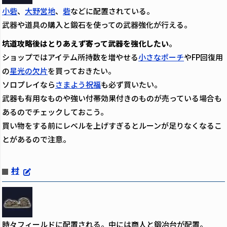
小砦
、
大野営地
、
砦
などに配置されている。
武器や道具の購入と鍛石を使っての武器強化が行える。
坑道攻略後はとりあえず寄って武器を強化したい
。
ショップではアイテム所持数を増やせる
小さなポーチ
やFP回復用
の
星光の欠片
を買っておきたい。
ソロプレイなら
さまよう祝福
も必ず買いたい。
武器も有用なものや強い付帯効果付きのものが売っている場合も
あるのでチェックしておこう。
買い物をする前にレベルを上げすぎるとルーンが足りなくなるこ
とがあるので注意。
村
時々フィールドに配置される。中には商人と鍛冶台が配置。