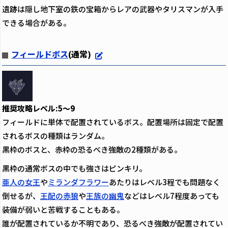
遺跡は隠し地下室の鉄の宝箱からレアの武器やタリスマンが入手
できる場合がある。
フィールドボス
(通常)
推奨攻略レベル:5～9
フィールドに単体で配置されているボス。配置場所は固定で配置
されるボスの種類はランダム。
黒枠のボスと、赤枠の恐るべき強敵の2種類がある。
黒枠の通常ボスの中でも強さはピンキリ。
亜人の女王
や
ミランダフラワー
あたりはレベル3程でも問題なく
倒せるが、
王配の赤狼
や
王族の幽鬼
などはレベル7程度あっても
装備が弱いと苦戦することもある。
誰が配置されているか不明であり、恐るべき強敵が配置されてい