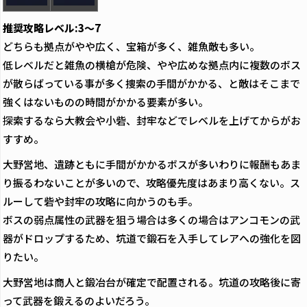
推奨攻略レベル:3～7
どちらも拠点がやや広く、宝箱が多く、雑魚敵も多い。
低レベルだと雑魚の横槍が危険、やや広めな拠点内に複数のボス
が散らばっている事が多く捜索の手間がかかる、と敵はそこまで
強くはないものの時間がかかる要素が多い。
探索するなら大教会や小砦、封牢などでレベルを上げてからがお
すすめ。
大野営地、遺跡ともに手間がかかるボスが多いわりに報酬もあま
り振るわないことが多いので、攻略優先度はあまり高くない。ス
ルーして砦や封牢の攻略に向かうのも手。
ボスの弱点属性の武器を狙う場合は多くの場合はアンコモンの武
器がドロップするため、坑道で鍛石を入手してレアへの強化を図
りたい。
大野営地は商人と鍛冶台が確定で配置される。坑道の攻略後に寄
って武器を鍛えるのよいだろう。