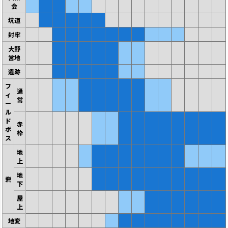
会
坑道
封牢
大野
営地
遺跡
フ
通
ィ
常
ー
ル
ド
赤
ボ
枠
ス
地
上
地
砦
下
屋
上
地変