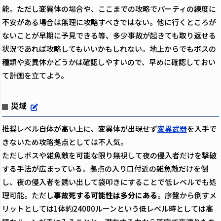
能。ただし変異体の場合や、ここまでの攻略でパーティの練度に
不安がある場合は無理に攻略すべきではない。他に行くところが
ないことが早期に予見できる等、多少事故が起きても取り返せる
状況であれば攻略してもいいかもしれない。地上からでもボスの
種類や変異体かどうかは確認しやすいので、早めに確認しておい
て計画を立てよう。
災域
推奨レベル自体が高い上に、変異体が出現せず
変異武器
を入手で
きないため攻略拠点としては不人気。
ただしボスや雑魚敵を可能な限り無視して夜の侵入者だけを撃破
する手法が広まっている。拠点の入り口付近の雑魚敵だけを倒
し、夜の侵入者を誘い出して袋叩きにすることで低レベルでも処
理可能。ただし
事故死する可能性は多分にある
。序盤から倒すメ
リットとしては1体約24000ルーンという低レベル時としては高