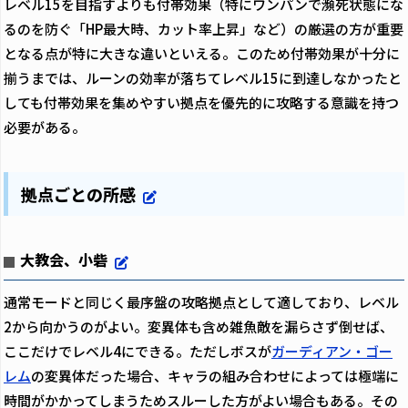
レベル15を目指すよりも付帯効果（特にワンパンで瀕死状態にな
るのを防ぐ「HP最大時、カット率上昇」など）の厳選の方が重要
となる点が特に大きな違いといえる。このため付帯効果が十分に
揃うまでは、ルーンの効率が落ちてレベル15に到達しなかったと
しても付帯効果を集めやすい拠点を優先的に攻略する意識を持つ
必要がある。
拠点ごとの所感
大教会、小砦
通常モードと同じく最序盤の攻略拠点として適しており、レベル
2から向かうのがよい。変異体も含め雑魚敵を漏らさず倒せば、
ここだけでレベル4にできる。ただしボスが
ガーディアン・ゴー
レム
の変異体だった場合、キャラの組み合わせによっては極端に
時間がかかってしまうためスルーした方がよい場合もある。その