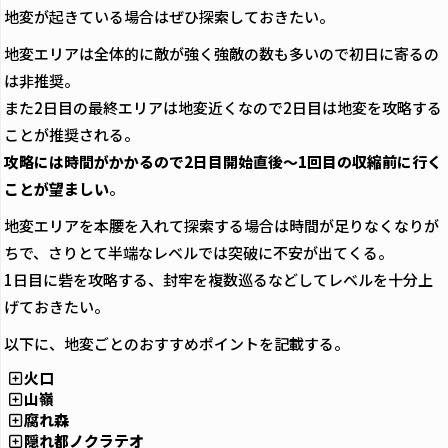
地変が起きている場合はぜひ探索しておきたい。
地変エリアは全体的に敵が強く強敵の数も多いので初日に寄るの
は非推奨。
また2日目の最終エリアは地変近くなので2日目は地変を攻略する
ことが推奨される。
攻略には時間がかかるので2日目開始直後～1回目の収縮前に行く
ことが望ましい
。
地変エリアを本腰を入れて探索する場合は時間が足りなくなりが
ちで、さりとて半端なレベルでは突破に不安が出てくる。
1日目に砦を攻略する、封牢を複数巡るなどしてレベルを十分上
げておきたい。
以下に、地変ごとのおすすめポイントを記載する。
火口
山嶺
腐れ森
隠れ都ノクラテオ