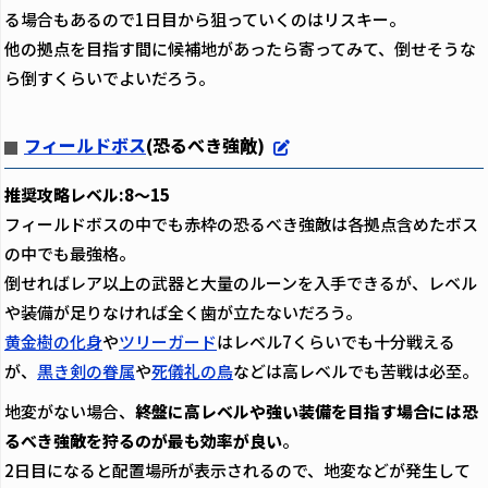
る場合もあるので1日目から狙っていくのはリスキー。
他の拠点を目指す間に候補地があったら寄ってみて、倒せそうな
ら倒すくらいでよいだろう。
フィールドボス
(恐るべき強敵)
推奨攻略レベル:8～15
フィールドボスの中でも赤枠の恐るべき強敵は各拠点含めたボス
の中でも最強格。
倒せればレア以上の武器と大量のルーンを入手できるが、レベル
や装備が足りなければ全く歯が立たないだろう。
黄金樹の化身
や
ツリーガード
はレベル7くらいでも十分戦える
が、
黒き剣の眷属
や
死儀礼の鳥
などは高レベルでも苦戦は必至。
地変がない場合、
終盤に高レベルや強い装備を目指す場合には恐
るべき強敵を狩るのが最も効率が良い
。
2日目になると配置場所が表示されるので、地変などが発生して