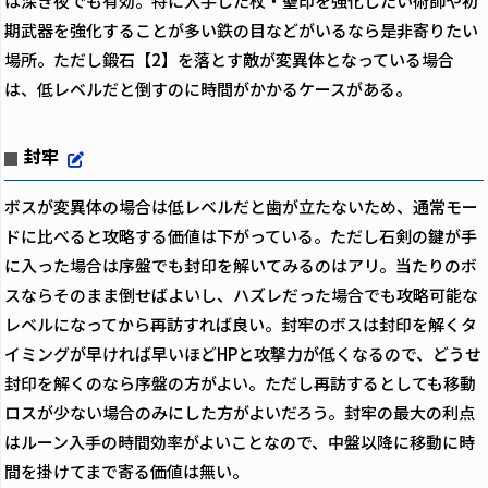
は深き夜でも有効。特に入手した杖・聖印を強化したい術師や初
期武器を強化することが多い鉄の目などがいるなら是非寄りたい
場所。ただし鍛石【2】を落とす敵が変異体となっている場合
は、低レベルだと倒すのに時間がかかるケースがある。
封牢
ボスが変異体の場合は低レベルだと歯が立たないため、通常モー
ドに比べると攻略する価値は下がっている。ただし石剣の鍵が手
に入った場合は序盤でも封印を解いてみるのはアリ。当たりのボ
スならそのまま倒せばよいし、ハズレだった場合でも攻略可能な
レベルになってから再訪すれば良い。封牢のボスは封印を解くタ
イミングが早ければ早いほどHPと攻撃力が低くなるので、どうせ
封印を解くのなら序盤の方がよい。ただし再訪するとしても移動
ロスが少ない場合のみにした方がよいだろう。封牢の最大の利点
はルーン入手の時間効率がよいことなので、中盤以降に移動に時
間を掛けてまで寄る価値は無い。