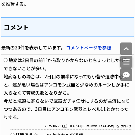
を推奨する。
コメント
最新の20件を表示しています。
コメントページを参照
地変は2日目の前半から取りかからないとちょっとしか攻略
できないことが多い。
地変なしの場合は、2日目の前半になっても小砦や遺跡中心だ
と、運が悪い場合はアンコモン武器と少なめのルーンしか手に
入らなくて育成失敗となりがち。
今だと坑道に寄らないで武器ガチャ任せにするのが主流になり
つつあるので、3日目にアンコモン武器とレベル11とかなった
りする。
2025-06-28 (土) 10:46:33
[ID:m-8xde-8a44-45ft]
ブロック
枝間違えた。一つ上の木への返信。