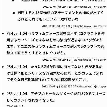
2022-10-04 (火) 11:43:16
[ID:XWv7YIWsGh.]
ブロック
周回すると15個作成のアチーブメントの達成が出てく
るけどそれでもトロフィー取れないね
2022-10-06 (木) 16:10:28
[ID:Aby9wExuV4M]
ブロック
PS4 ver.1.04 セラフィムフォース発動演出中にSクラフトを使
用するとフリーズではないものの演出が進まないバグがあり
ます。アニエスがセラフィムフォースで耐えてSクラフトで態
勢立て直そうとするときにやりがち。
2022-10-04 (火) 15:44:07
[ID:DHngjvPidcg]
ブロック
PS4 ver.1.04 たまにBGMが場面にあってないときがあるの
は仕様？割とシリアスな雰囲気なのにバーとかカフェで流れ
てそうな日常BGM使われてるのに違和感がすごい。
2022-10-05 (水) 22:00:53
[ID:T.AV0kcaMwM]
ブロック
PS5 ver.1.04 アチブのトータルダメージが41520でフリーズ
してカウントされなくなった。
ワイだけ？