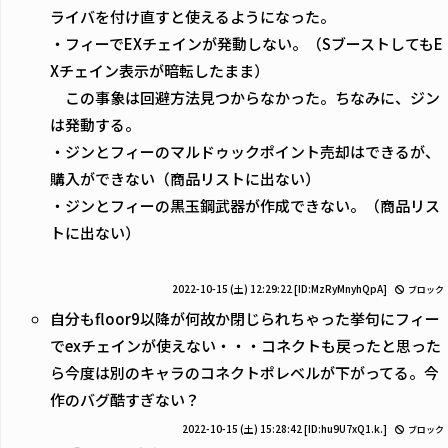
ライバを付け直すと使えるようになった。
・フィーでEXチェインが発動しない。（SブーストしてもE
Xチェイン表示が暗転したまま）
この事象は回避方法見つからなかった。ちなみに、ジン
は発動する。
・ジンとフィーのマルドゥックポイント売却はできるが、
購入ができない（商品リストに出ない）
・ジンとフィーの黒玉鋼武器が作成できない。（商品リス
トに出ない）
2022-10-15 (土) 12:29:22
[ID:MzRyMnyhQpA]
ブロック
自分もfloor9以降が何故か閉じられちゃった挙句にフィー
でexチェインが使えない・・・コネクトも戻ったと思った
ら今度は別のキャラのコネクトポレベルが下がってる。今
作のバグ酷すぎない？
2022-10-15 (土) 15:28:42
[ID:hu9U7xQ1.k.]
ブロック