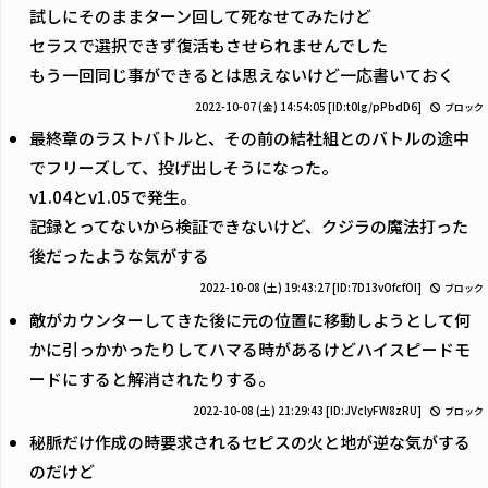
試しにそのままターン回して死なせてみたけど
セラスで選択できず復活もさせられませんでした
もう一回同じ事ができるとは思えないけど一応書いておく
2022-10-07 (金) 14:54:05
[ID:t0lg/pPbdD6]
ブロック
最終章のラストバトルと、その前の結社組とのバトルの途中
でフリーズして、投げ出しそうになった。
v1.04とv1.05で発生。
記録とってないから検証できないけど、クジラの魔法打った
後だったような気がする
2022-10-08 (土) 19:43:27
[ID:7D13vOfcfOI]
ブロック
敵がカウンターしてきた後に元の位置に移動しようとして何
かに引っかかったりしてハマる時があるけどハイスピードモ
ードにすると解消されたりする。
2022-10-08 (土) 21:29:43
[ID:JVclyFW8zRU]
ブロック
秘脈だけ作成の時要求されるセピスの火と地が逆な気がする
のだけど