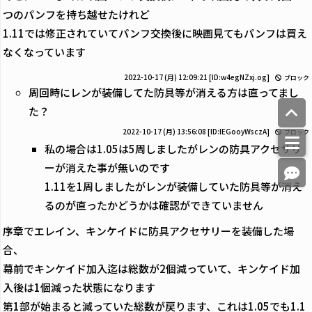
つのパンフを持ち越せたけれど
1.11では修正されていてパンフ交換後に映画見てもパンフは買え
なくなっています
2022-10-17 (月) 12:09:21
[ID:w4egNZxj.og]
ブロック
周回時にレンが装備してた防具等が消える方は直ってまし
た？
2022-10-17 (月) 13:56:08
[ID:IEGooyWsczA]
ブロック
私の場合は1.05は5周しましたがレンの防具アクセサリ
ーが消えた事が無いのです
1.11を1周しましたがレンが装備していた防具等が消え
るのが直ったかどうかは確認ができていません
序章でエレイン、キンケイドに防具アクセサリーを装備した場
合、
幕前でキンケイド加入迄は総数が2個減っていて、キンケイド加
入後は1個減った状態になります
第1部が始まると減っていた総数が戻ります、これは1.05でも1.1