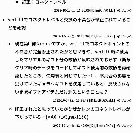
訂正：コネクトレベル
2022-10-15 (土) 15:30:06
[ID:hu9U7xQ1.k.]
ブロック
ver1.11でコネクトレベルと交換の不具合が修正されているこ
とを確認
2022-10-14 (金) 20:40:36
[ID:I/Bnsnd7KPo]
ブロック
現在第III部A routeですが、ver1.11でコネクトポイントの
不具合が完全修正されたかと思いきや、ver1.10時に使用
したマリエルのギフト分の数値が反映されておらず（断章
クリア時のデータをロードしてギフト使用前の数値を再確
認したところ、使用後と同じでした…）、不具合の影響を
受けていたキャラへギフトを使用していると、反映されな
いままギフトアイテムだけ消失ということに？
2022-10-14 (金) 21:36:49
[ID:Ey6Rc60E5kk]
ブロック
修正されたと思っていたがなぜかレンのコネクトレベルが
下がっている…(MAX→Lv3,next150)
2022-10-14 (金) 21:49:00
[ID:I/Bnsnd7KPo]
ブロック