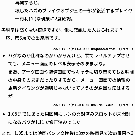
再開すると、
壊したハズのブレイクオブジェの一部が復活するプレイヤ
ー有利(？)な現象に2度確認。
再現率は高くない模様ですが、他に確認した人おられます？
一応、第6層での出来事です。
2022-10-17 (月) 15:19:22
[ID:qD0S9UxzvUs]
ブロック
バグなのか仕様なのかわからんけど、雫でレベルアップさせ
ても、メニュー画面のレベル表示そのままよな。
まあ、アーツ画面や装備画面で他キャラに切り替えても説明欄
の中身そのままだったりするから、メニュー画面での情報の
更新タイミングが適切じゃないっていうのが原因な気はする
が。
2022-10-17 (月) 03:48:48
[ID:c5YxSF7XMbE]
ブロック
1.05までにあった周回時にレンの開封済みスロットが未開封
になるバグが1.11で修正済みでした
あと、1.05までは映画パンフ交換後に3本の映画見て次の周回へ3