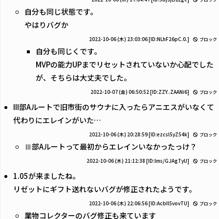
自分も同じ状態です。
やはりバグか
2022-10-06 (木) 23:03:06
[ID:NLhF26pC.0.]
ブロック
自分も同じくです。
MVPの能力UPまでリセットされていないか心配でした
が、そちらは大丈夫でした。
2022-10-07 (金) 06:50:52
[ID:ZZY..ZAANi6]
ブロック
III部Aルートで旧市街のサウナに入ったらアニエスがいなくて
代わりにエレインがいた…
2022-10-06 (木) 20:28:59
[ID:ezcsl5yZ54k]
ブロック
Ⅲ部Aルートって最初からエレインいなかったっけ？
2022-10-06 (木) 21:12:38
[ID:lms/GJAgTyU]
ブロック
1.05が来ましたね。
リゼットにギフト送れないバグが修正されたようです。
2022-10-06 (木) 22:06:56
[ID:AcbIl5vovTU]
ブロック
業物コレクターのバグ修正も来ています