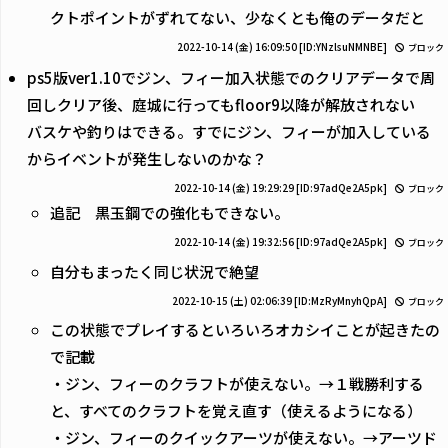
クトポイントがずれてない、少なくとも俺のデータだと
2022-10-14 (金) 16:09:50
[ID:YNzlsuNMNBE]
ブロック
ps5版ver1.10でジン、フィー加入状態でのクリアデータで周
回しクリア後、庭城に行ってもfloor9以降が解放されない
バスケや釣りはできる。すでにジン、フィーが加入している
からイベントが発生しないのかな？
2022-10-14 (金) 19:29:29
[ID:97adQe2A5pk]
ブロック
追記 黒玉鋼での強化もできない。
2022-10-14 (金) 19:32:56
[ID:97adQe2A5pk]
ブロック
自分もまったく同じ状況で絶望
2022-10-15 (土) 02:06:39
[ID:MzRyMnyhQpA]
ブロック
この状態でプレイするといろいろオカシイことが起きたの
で記載
・ジン、フィーのクラフトが使えない。→１戦勝利する
と、すべてのクラフトを覚え直す（使えるようになる）
・ジン、フィーのクイックアーツが使えない。→アーツド