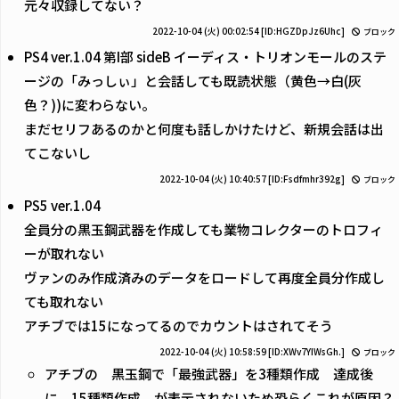
元々収録してない？
2022-10-04 (火) 00:02:54
[ID:HGZDpJz6Uhc]
ブロック
PS4 ver.1.04 第I部 sideB イーディス・トリオンモールのステ
ージの「みっしぃ」と会話しても既読状態（黄色→白(灰
色？))に変わらない。
まだセリフあるのかと何度も話しかけたけど、新規会話は出
てこないし
2022-10-04 (火) 10:40:57
[ID:Fsdfmhr392g]
ブロック
PS5 ver.1.04
全員分の黒玉鋼武器を作成しても業物コレクターのトロフィ
ーが取れない
ヴァンのみ作成済みのデータをロードして再度全員分作成し
ても取れない
アチブでは15になってるのでカウントはされてそう
2022-10-04 (火) 10:58:59
[ID:XWv7YIWsGh.]
ブロック
アチブの 黒玉鋼で「最強武器」を3種類作成 達成後
に 15種類作成 が表示されないため恐らくこれが原因？