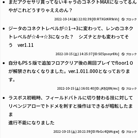
まだアクセサリ貰ってないキャラのコネクトMAXになってるん
やがこれどうすりゃええのん？
2022-10-14 (金) 22:02:39
[ID:RTXGtKR9sVs]
ブロック
ジータのコネクトレベルが☆1→3に変わって、レンのコネク
トレベルが☆4→☆3になった？ シズナとかも変わってそ
う ver1.11
2022-10-15 (土) 14:25:37
[ID:SE5psoyr8Xs]
ブロック
自分もPS５版で追加フロアクリア後の周回プレイでfloor1０
が解禁されなくなりました。ver.1.011.000となっておりま
す。
2022-10-15 (土) 16:01:40
[ID:.jKfjQ8N/mc]
ブロック
ラスボス初戦時、フィールドバトルに切り替わる技に対して
リベンジアローでトドメを刺すと操作はできるが暗転したま
ま
進行不能になりました
2022-10-15 (土) 20:21:39
[ID:YbGc4QbYcgw]
ブロック