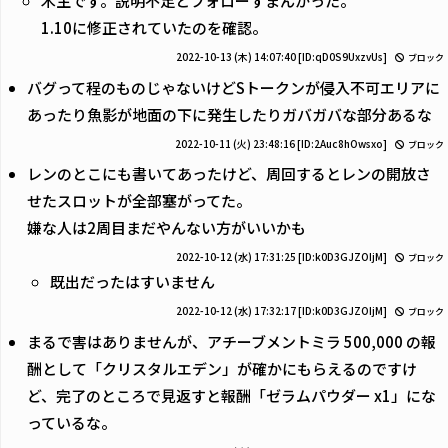
木主です。説明不足とフォローすまんかった。
1.10に修正されていたのを確認。
2022-10-13 (木) 14:07:40
[ID:qD0S9UxzvUs]
ブロック
バグって程のものじゃないけどSトークンが侵入不可エリアに
あったり魚影が地面の下に発生したりガバガバな部分あるな
2022-10-11 (火) 23:48:16
[ID:2Auc8hOwsxo]
ブロック
レンのとこにも書いてあったけど、周回するとレンの開放さ
せたスロットが全部塞がってた。
嫌な人は2周目まだやんない方がいいかも
2022-10-12 (水) 17:31:25
[ID:k0D3GJZOIjM]
ブロック
既出だったはすいません
2022-10-12 (水) 17:32:17
[ID:k0D3GJZOIjM]
ブロック
まるで害はありませんが、アチーブメントミラ 500,000 の報
酬として「クリスタルエデン」が確かにもらえるのですけ
ど、完了のところで見返すと報酬「ゼラムパウダー x1」にな
っているな。