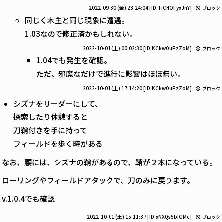
2022-09-30 (金) 23:24:04
[ID:TiCHOFyxJnY]
ブロック
同じく木主と同じ現象に遭遇。
1.03なので修正済かもしれない。
2022-10-01 (土) 00:02:30
[ID:KCkwOuPzZoM]
ブロック
1.04でも発生を確認。
ただ、邪魔なだけで進行に影響はほぼ無い。
2022-10-01 (土) 17:14:20
[ID:KCkwOuPzZoM]
ブロック
シズナをリーダーにして、
探索したり休憩すると
刀鞘付きを手に持って
フィールドを歩く時がある
なお、腰には、シズナの鞘があるので、鞘が２本になっている。
ローリングやフィールドアタックで、刀のみに戻ります。
v.1.0.4でも確認
2022-10-01 (土) 15:11:37
[ID:xNXQs5bIGMc]
ブロック