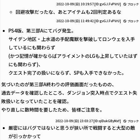
2022-10-09 (日) 10:19:57
[ID:gvGJ.FvPVrU]
ブロック
回避攻撃だったな、あとアイテムも2回判定あるな
2022-10-09 (日) 11:49:42
[ID:gvGJ.FvPVrU]
ブロック
PS4版、第三部Aにてバグ発生。
サイデン地区・上水道の手配魔獣を撃破してロンウェを入手
しているにも関わらず
(かつ記憶が確かならばアライメントのLGも上昇していたはず
にも関わらず)、
クエスト完了の扱いにならず、SPも入手できなかった。
気づいたのが第三部A終わりの評価画面だったものの、
過去データを確認したところ、ダンジョン突入時点でクエスト失
敗扱いとなっていたことを確認。
やり直しに数時間を要したため、皆様ご注意を。
2022-10-09 (日) 23:03:27
[ID:qlDukGByMxY]
ブロック
厳密にはバグではないと思うが狭い所で戦闘すると大型の敵
が引っかかって