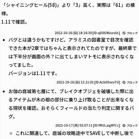
「シャイニングヒール(58)」より「3」高く、実際は「61」の模
様。
1.11で確認。
2022-10-16 (日) 18:16:30
[ID:qD0S9UxzvUs]
ブロック
バグとは違うかもですけど、アラミスの図書室で目次を確認
できた本が2章ではちゃんと表示されてたのですが、最終章で
は下半分が画面の外？に出てしまいマトモに表示されなくな
ってました。
バージョンは1.11です。
2022-10-16 (日) 21:21:01
[ID:AcbIl5vovTU]
ブロック
お伽の庭城第七層にて、ブレイクオブジェを破壊した際に出
るアイテムが木の根の部分に乗り上げ取ることが出来なくな
る現状を確認。おそらくフィールドの当たり判定に関するバ
グ。
2022-10-17 (月) 02:07:11
[ID:YRUL.pgRYCc]
ブロック
これに関連して、庭城の攻略途中でSAVEして中断し後で