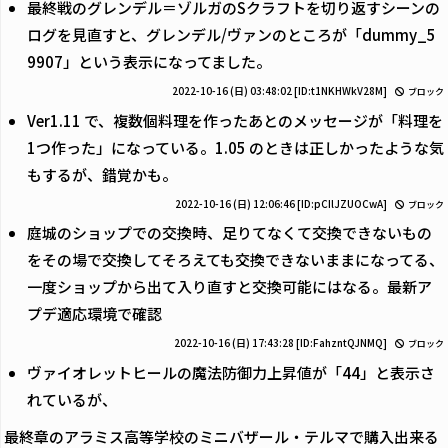
最終戦のグレンデル＝ゾルガのSクラフトを切り返すシーンの
ログを見直すと、グレンデル/ヴァンのところが「dummy_5
9907」という表示になってました。
2022-10-16 (日) 03:48:02
[ID:t1NKHWkV28M]
ブロック
Ver1.11 で、複数個料理を作ったあとのメッセージが「料理を
1つ作った」になっている。1.05 のときは正しかったような気
もするが、錯覚かも。
2022-10-16 (日) 12:06:46
[ID:pCIlJZUOCwA]
ブロック
庭城のショップでの交換時、足りてなくて交換できないもの
をその場で交換してそろえても交換できないままになってる、
一度ショップから出て入り直すと交換可能にはなる。最新ア
プデ適応環境で確認
2022-10-16 (日) 17:43:28
[ID:FahzntQJNMQ]
ブロック
ヴァイオレットヒールの魔法防御力上昇値が「44」と表示さ
れているが、
最終章のアラミス高等学校のミニバザール・テルマで購入出来る