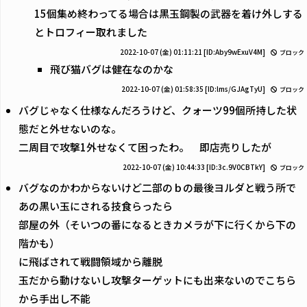
15個集め終わってる場合は黒玉鋼製の武器を着け外しする
とトロフィー取れました
2022-10-07 (金) 01:11:21
[ID:Aby9wExuV4M]
ブロック
飛び猫バグは健在なのかな
2022-10-07 (金) 01:58:35
[ID:lms/GJAgTyU]
ブロック
バグじゃなく仕様なんだろうけど、クォーツ99個所持した状
態だと外せないのな。
二周目で攻撃1外せなくて困ったわ。 即店売りしたが
2022-10-07 (金) 10:44:33
[ID:3c.9V0CBTkY]
ブロック
バグなのかわからないけど二部のｂの最後ヨルダと戦う所で
あの黒い玉にされる技食らったら
部屋の外（そいつの番になるときカメラが下に行くから下の
階かも）
に飛ばされて戦闘領域から離脱
玉だから動けないし攻撃ターゲットにも出来ないのでこちら
から手出し不能