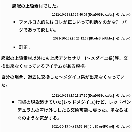
魔獸の上級素材でした。
2022-10-13 (木) 17:40:05
[ID:qD0S9UxzvUs]
ブロック
ファルコム的にはコレが正しいって判断なのかな? バ
グであって欲しい。
2022-10-13 (木) 21:12:17
[ID:ofeSr/dUkbc]
ブロック
訂正。
魔獣の上級素材以外にも上級アクセサリー(～メダイユ系)等、交
換出来なくなっているアイテムがある模様。
自分の場合、過去に交換した～メダイユ系が出来なくなってい
た。
2022-10-13 (木) 21:27:50
[ID:qD0S9UxzvUs]
ブロック
同様の現象起きていた(レッドメダイユ)けど、レッドペン
デュラムの着け外ししたら交換可能に戻った。単なるば
ぐのような気がする。
2022-10-13 (木) 23:51:16
[ID:o8Dag6POvoI]
ブロック