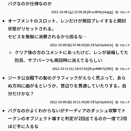
バグなのか仕様なのか
2022-10-08 (土) 22:36:28
[ID:uzBObj1Aagg]
ブロック
オーブメントのスロット、レンだけが周回プレイすると開封
状態がリセットされる。
セピスを無駄に消費されるから困るな…
2022-10-09 (日) 07:46:30
[ID:Z8TqGSpbACk]
ブロック
クリア後の方のコメントにあったけど、レンが装備してた
防具、サブパーツも周回時に消えてるらしい
2022-10-11 (火) 16:53:56
[ID:prNMH7ijZBU]
ブロック
ジータ公女殿下の髪のグラフィックがえらく荒ぶって、あら
ぬ方向に曲がるというか、首辺りを貫通していたりする。自
分だけかな？
2022-10-09 (日) 10:11:30
[ID:Z8TqGSpbACk]
ブロック
バグなのかよくわからないがナーディアのダッシュ攻撃でト
ークンのオブジェクト壊すと判定が2回出てるのか一度で2倍
ほど手に入るな