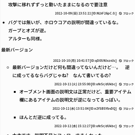
攻撃に移れずずっと動いたままになるので要注意
2022-10-09 (日) 23:51:21
[ID:NLhF26pC.0.]
ブロック
バグでは無いが、ホロウコアの説明が間違っているな。
ガープとオズが逆。
アルターも同様。
最新バージョン
2022-10-10 (月) 10:41:57
[ID:qD0S9UxzvUs]
ブロック
最新バージョンだけど何も間違ってないんだけど…。 逆
に成ってるならバグじゃね? なんて書いてるの?
2022-10-11 (火) 23:55:00
[ID:ofeSr/dUkbc]
ブロック
オーブメント画面の説明文は正常だけど、重要アイテム
欄にあるアイテムの説明文が逆になってるっぽい。
2022-10-12 (水) 13:51:04
[ID:n2YSBSYbvDQ]
ブロック
ほんとだ逆に成ってる。
2022-10-12 (水) 15:12:27
[ID:ofeSr/dUkbc]
ブロック