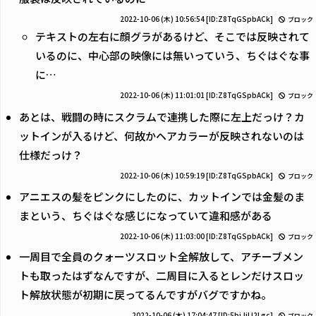
2022-10-06 (木) 10:56:54
[ID:Z8TqGSpbACk]
ブロック
テキストの左右に顔グラがあるけど、そこでは反映されて
いるのに、中心部の映像には無いっていう、ちぐはぐな事
に…
2022-10-06 (木) 11:01:01
[ID:Z8TqGSpbACk]
ブロック
あとは、戦闘の時にスクラムで連携した際に左上だっけ？カ
ットインが入るけど、何故かヘアカラーが反映されないのは
仕様だっけ？
2022-10-06 (木) 10:59:19
[ID:Z8TqGSpbACk]
ブロック
アニエスの髪をピンクにしたのに、カットインでは金髪のま
まという、ちぐはぐな感じになっていて違和感がある
2022-10-06 (木) 11:03:00
[ID:Z8TqGSpbACk]
ブロック
一周目で全員のクォーツスロット全解放して、アチーブメン
トも取ったはずなんですが、二周目に入るとレンだけスロッ
ト解放状態が初期に戻ってるんですがバグですかね。
2022-10-06 (木) 17:04:47
[ID:5bjJjLI2Lgc]
ブロック