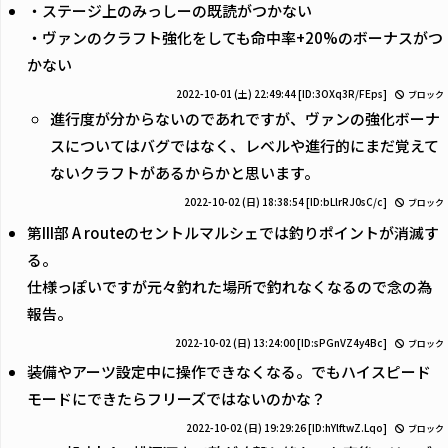
・ステージ上のみっしーの既読がつかない
・ヴァンのクラフト強化をしても命中率+20%のボーナスがつ
かない
2022-10-01 (土) 22:49:44
[ID:3OXq3R/FEps]
ブロック
進行度が分からないのであれですが、ヴァンの強化ボーナ
スについてはバグではなく、レベルや進行的にまだ覚えて
ないクラフトがあるからかと思います。
2022-10-02 (日) 18:38:54
[ID:bLlrRJ0sC/c]
ブロック
第III部 A routeのセントルマルシェでは釣りポイントが消滅す
る。
仕様っぽいですが元々釣れた場所で釣れなくなるので念の為
報告。
2022-10-02 (日) 13:24:00
[ID:sPGnVZ4y4Bc]
ブロック
装備やアーツ設定中に操作できなくなる。でもハイスピード
モードにできたらフリーズではないのかな？
2022-10-02 (日) 19:29:26
[ID:hYlftwZ.Lqo]
ブロック