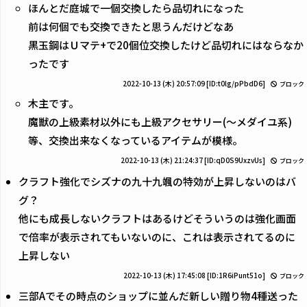
ほんとだ庭城で一個交換したら品切れになった
前は何個でも交換できたと思うんだけどなあ
黒玉鋼はＵマテ+で20個位交換したけど品切れにはならなか
ったです
2022-10-13 (木) 20:57:09
[ID:t0lg/pPbdD6]
ブロック
木主です。
魔獣の上級素材以外にも上級アクセサリー(～メダイユ系)
等、交換出来なくなっているアイテムが模様。
2022-10-13 (木) 21:24:37
[ID:qD0S9UxzvUs]
ブロック
クラフト強化でシズナの九十九颯の特効が上昇しないのはバ
グ？
他にも成長しないクラフトはあるけどそういうのは強化画面
で倍率が表示されてもいないのに、これは表示されてるのに
上昇しない
2022-10-13 (木) 17:45:08
[ID:1R6iPunt51o]
ブロック
三部Aでその時点のショップに並んだ新しい贈り物4種送った