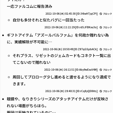
一応ファルコムに報告済み
2022-10-06 (木) 02:45:38
[ID:34IwHTjqCPI]
ブロック
自分も多分それと似たバグに一回当たった
2022-10-06 (木) 11:21:29
[ID:rdSJFBKxu3o]
ブロック
ギフトアイテム「アズールパルファム」を何故か贈れない為
に、実績解除が不可能に…
2022-10-06 (木) 10:50:49
[ID:Z8TqGSpbACk]
ブロック
それプラス、リゼットのジェムカードもコネクト一覧に出
てこないので贈れない
2022-10-06 (木) 16:12:51
[ID:Aby9wExuV4M]
ブロック
周回してプロローグ少し進めると渡せるようになり達成で
きます。
2022-10-06 (木) 19:40:31
[ID:rCq8yQD8hts]
ブロック
眼鏡や、なりきりシリーズのアタッチアイテムだけが反映さ
れない場面がちらほら。
服装は反映されているのに…