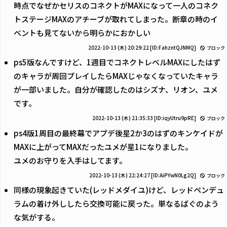
時点でなぜかセリスのコネクトがMAXになって一人のコネク
トステージMAXのアチーブが取れてしまった。断章の時のイ
ベントも見てないから明らかにおかしい
2022-10-13 (木) 20:29:22
[ID:FahzntQJNMQ]
ブロック
ps5版なんですけど、1週目でコネクトレベルMAXにしたはず
のキャラが周回プレイしたらMAXじゃなくなっていたキャラ
が一部いました。自分が確認したのはシズナ、リオン、ユメ
です。
2022-10-13 (木) 21:35:33
[ID:iqyUtru9pRE]
ブロック
ps4版1周目の最終幕でアプデ後星2か3のはずのキンケイドが
MAXに上がってMAXだったユメが星1になりました。
ユメのお守りを入手はしてます。
2022-10-13 (木) 22:24:27
[ID:AiPYwN0Lg2Q]
ブロック
同様の現象起きていた(レッドメダイユ)けど、レッドペンデュ
ラムの着け外ししたら交換可能に戻った。単なるばぐのよう
な気がする。