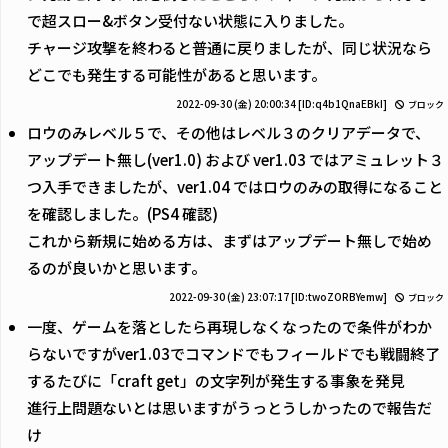
で超スロー&ボタン受付ない状態に入りました。
チャージ攻撃を終わると普通に戻りましたが、同じ状況なら
どこでも発生する可能性があると思います。
2022-09-30 (金) 20:00:34
[ID:q4b1QnaEBkI]
ブロック
ロウのみレベル５で、その他はレベル３のクリアデータで、
アップデート無し(ver1.0) および ver1.03 ではアミュレット３
つ入手できましたが、ver1.04 ではロウのみの取得になること
を確認しました。(PS4 確認)
これから新規に始める方は、まずはアップデート無しで始め
るのが良いかと思います。
2022-09-30 (金) 23:07:17
[ID:twoZORBYemw]
ブロック
一度、ゲームを落としたら再現しなくなったので条件がわか
らないですがver1.03でコマンドでもフィールドでも戦闘終了
するたびに「craft get」の文字列が発生する事象を発見
進行上問題ないとは思いますがうっとうしかったので報告だ
け