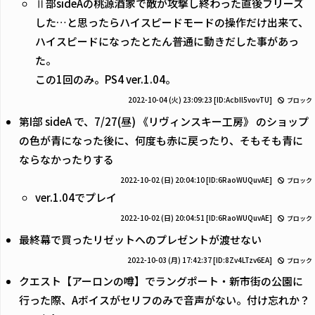
Ⅱ部sideAの桃源酒家で敵が攻撃し終わった直後フリーズ
した…と思ったらハイスピードモードの操作だけ出来て、
ハイスピードになったとたん普通に動きだした事があっ
た。
この1回のみ。PS4 ver.1.04。
2022-10-04 (火) 23:09:23
[ID:AcbIl5vovTU]
ブロック
第I部 sideA で、7/27(昼) 《リヴィンスキー工房》 のショップ
の色が青になった後に、何度も赤に戻ったり、そもそも青に
ならなかったりする
2022-10-02 (日) 20:04:10
[ID:6RaoWUQuvAE]
ブロック
ver.1.04でプレイ
2022-10-02 (日) 20:04:51
[ID:6RaoWUQuvAE]
ブロック
最終幕で買ったリゼットへのプレゼントが渡せない
2022-10-03 (月) 17:42:37
[ID:8Zv4LTzv6EA]
ブロック
クエスト【アーロンの噂】でラングポート・新市街の公園に
行った際、Aボイスがセリフのみで音声がない。付け忘れか？