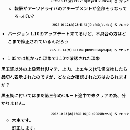
2022-10-12 (水) 23:27:19
[ID:pCIlJZUOCwA]
ブロック
報酬がアーツドライバのアチーブメントが全部そうなって
るっぽい?
2022-10-12 (水) 23:43:43
[ID:ofeSr/dUkbc]
ブロック
バージョン 1.10のアップデート来てるけど、不具合の方はど
こまで修正されているんだろう
2022-10-13 (木) 13:47:45
[ID:0N5BMQcKq4s]
ブロック
1.05では無かった現象で1.10で確認された現象
黒玉鋼以外の上級素材(Uマテ、上肉、上エキス)が1個交換したら
品切れ表示されたのですが、どなたか確認された方はおられます
か？
黒玉鋼に付いてはまだ第三部のCルート途中で未クリアの為、分
かりません。
2022-10-13 (木) 16:31:10
[ID:qD0S9UxzvUs]
ブロック
木主です。
訂正します。