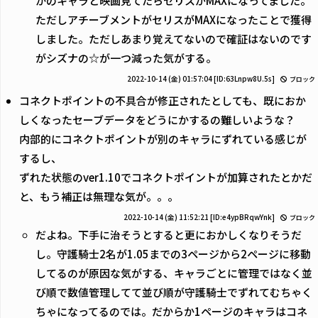
かのキャラと映画見てたらセリスがMAXになってました。
ただしアチーブメントがセリスがMAXになったことで獲得
しました。ただしあまり覚えてないので確証はないのです
がシズナの☆が一つ減った気がする。
2022-10-14 (金) 01:57:04
[ID:63Lnpw8U.5s]
ブロック
コネクトポイントの不具合が修正されたとしても、既におか
しくなったセーブデータをどうにかするの難しいような？
内部的にコネクトポイントが別のキャラにずれている感じが
するし、
ずれた状態のver1.10でコネクトポイントが加算されたとかだ
と、もう補正は無理な気が。。。
2022-10-14 (金) 11:52:21
[ID:e4ypBRqwYnk]
ブロック
だよね。下手に治そうとすると更におかしくなりそうだ
し。守護騎士2名が1.05までの3ページから2ページに移動
してるのが原因な気がする、キャラごとに管理ではなく並
び順で数値管理してて並び順が守護騎士でずれてむちゃく
ちゃになってるのでは。だからか1ページのキャラはコネ