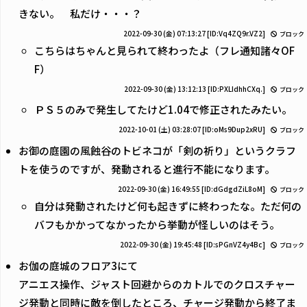
きない。 私だけ・・・？
2022-09-30 (金) 07:13:27
[ID:Vq4ZQ9r.VZ2]
ブロック
こちらはちゃんと見られて終わったよ（フレ通知諸々OF
F）
2022-09-30 (金) 13:12:13
[ID:PXLIdhhCXq.]
ブロック
ＰＳ５のみで発生してたけど1.04で修正されたみたい。
2022-10-01 (土) 03:28:07
[ID:oMs9Dup2xRU]
ブロック
お御の庭園の風蝕谷のトビネコが「剣の祈り」というクラフ
トを使うのですが、発動されると進行不能になります。
2022-09-30 (金) 16:49:55
[ID:dGdgdZiL8oM]
ブロック
自分は発動されたけど何も起きずに終わったな。ただ何の
バフもかかってなかったから挙動が怪しいのはそう。
2022-09-30 (金) 19:45:48
[ID:sPGnVZ4y4Bc]
ブロック
お伽の庭城のフロア3にて
アニエス操作、ジャスト回避からのカトルでのクロスチャー
ジ発動と同時に敵を倒したところ、チャージ発動から終了ま