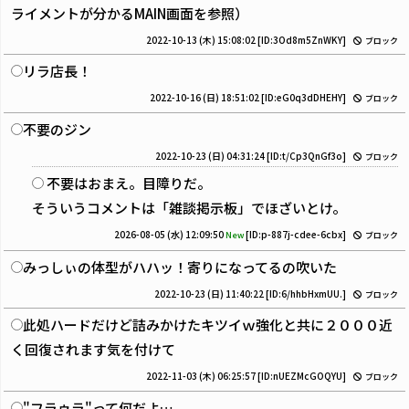
ライメントが分かるMAIN画面を参照）
2022-10-13 (木) 15:08:02
[ID:3Od8m5ZnWKY]
ブロック
リラ店長！
2022-10-16 (日) 18:51:02
[ID:eG0q3dDHEHY]
ブロック
不要のジン
2022-10-23 (日) 04:31:24
[ID:t/Cp3QnGf3o]
ブロック
不要はおまえ。目障りだ。
そういうコメントは「雑談掲示板」でほざいとけ。
2026-08-05 (水) 12:09:50
[ID:p-887j-cdee-6cbx]
New
ブロック
みっしぃの体型がハハッ！寄りになってるの吹いた
2022-10-23 (日) 11:40:22
[ID:6/hhbHxmUU.]
ブロック
此処ハードだけど詰みかけたキツイｗ強化と共に２０００近
く回復されます気を付けて
2022-11-03 (木) 06:25:57
[ID:nUEZMcGOQYU]
ブロック
"フラゥラ"って何だよ…