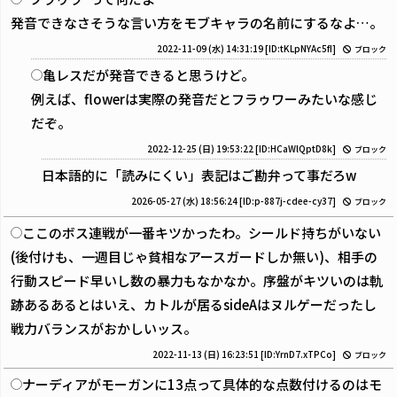
発音できなさそうな言い方をモブキャラの名前にするなよ…。
2022-11-09 (水) 14:31:19
[ID:tKLpNYAc5fI]
ブロック
亀レスだが発音できると思うけど。
例えば、flowerは実際の発音だとフラゥワーみたいな感じ
だぞ。
2022-12-25 (日) 19:53:22
[ID:HCaWlQptD8k]
ブロック
日本語的に「読みにくい」表記はご勘弁って事だろw
2026-05-27 (水) 18:56:24
[ID:p-887j-cdee-cy37]
ブロック
ここのボス連戦が一番キツかったわ。シールド持ちがいない
(後付けも、一週目じゃ貧相なアースガードしか無い)、相手の
行動スピード早いし数の暴力もなかなか。序盤がキツいのは軌
跡あるあるとはいえ、カトルが居るsideAはヌルゲーだったし
戦力バランスがおかしいッス。
2022-11-13 (日) 16:23:51
[ID:YrnD7.xTPCo]
ブロック
ナーディアがモーガンに13点って具体的な点数付けるのはモ