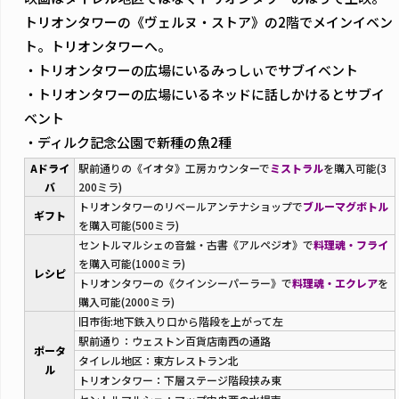
トリオンタワーの《ヴェルヌ・ストア》の2階でメインイベン
ト。トリオンタワーへ。
・トリオンタワーの広場にいるみっしぃでサブイベント
・トリオンタワーの広場にいるネッドに話しかけるとサブイ
ベント
・ディルク記念公園で新種の魚2種
Aドライ
駅前通りの《イオタ》工房カウンターで
ミストラル
を購入可能(3
バ
200ミラ)
トリオンタワーのリベールアンテナショップで
ブルーマグボトル
ギフト
を購入可能(500ミラ)
セントルマルシェの音盤・古書《アルペジオ》で
料理魂・フライ
を購入可能(1000ミラ)
レシピ
トリオンタワーの《クインシーパーラー》で
料理魂・エクレア
を
購入可能(2000ミラ)
旧市街:地下鉄入り口から階段を上がって左
駅前通り：ウェストン百貨店南西の通路
ポータ
タイレル地区：東方レストラン北
ル
トリオンタワー：下層ステージ階段挟み東