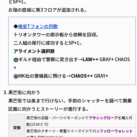
とSP+1。
お伽の庭城に第3フロアが追加される。
◆
格安Tフォンの詐欺
トリオンタワーの掲示板から依頼を回収。
二人組の尾行に成功するとSP+1。
アライメント選択肢
ギルド経由で警察に突き出す→
LAW++
GRAY+ CHAOS
+
MK社の警備員に預ける→
CHAOS++
GRAY+
黒芒街に向かう
黒芒街では奥まで行けない。手前のシャッターを調べて廃棄
区画に向かうとストーリーが進行する。
黒芒街の武器・パーツ≪モーガン≫で
アサシングローブ
を購入可
能(1520ミラ)
交換
黒芒街のクオーツ・骨董≪イーマイ≫で
バッファローウォレット