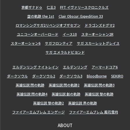
亰都ザナドゥ
仁王3
FFT イヴァリースクロニクルズ
空の軌跡 the 1st
Clair Obscur: Expedition 33
ロマンシングサガ2リベンジオブザセブン
ドラゴンズドグマ2
ユニコーンオーバーロード
イース10
スターオーシャン2R
スターオーシャン6
サガフロンティア
サガ スカーレットグレイス
サガ エメラルドビヨンド
エルデンリング ナイトレイン
エルデンリング
アーマードコア6
ダークソウル
ダークソウル2
ダークソウル3
Bloodborne
SEKIRO
英雄伝説 閃の軌跡
英雄伝説 閃の軌跡2
英雄伝説 閃の軌跡3
英雄伝説 閃の軌跡4
英雄伝説 創の軌跡
英雄伝説 黎の軌跡
英雄伝説 黎の軌跡2
英雄伝説 界の軌跡
ファイアーエムブレム エンゲージ
ファイアーエムブレム 風花雪月
ABOUT