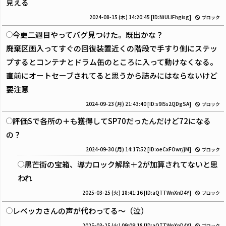
見える
2024-08-15 (木) 14:20:45
[ID:NiULIFhgisg]
ブロック
今更二週目やってバグ見つけた。既出かな？
廃棄区画入ってすぐの回復装置近くの階段で手すり側にステッ
プするとコンテナとドラム缶のところに入って動けなくなる。
直前にオートセーブされてると思うから詰みにはならないけど
要注意
2024-09-23 (月) 21:43:40
[ID:s9I5s2QDgSA]
ブロック
評価Sで各所の＋も獲得してSP70だったんだけど72になる
の？
2024-09-30 (月) 14:17:52
[ID:oeCxFOwr/jM]
ブロック
黒芒街の宝箱、導力ロック解除＋2が加算されてないと思
われ
2025-03-25 (火) 18:41:16
[ID:aQTTWnXnD4Y]
ブロック
レベッカさんの声が代わってる～（泣）
2025-03-25 (火) 09:09:18
[ID:aQTTWnXnD4Y]
ブロック