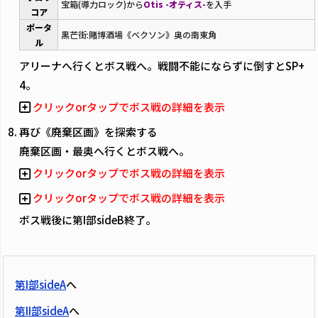
宝箱(導力ロック)から
Otis -オティス-
を入手
コア
ポータ
黒芒街:賭博酒場《ベクソン》奥の南東角
ル
アリーナへ行くとボス戦へ。戦闘不能にならずに倒すとSP+
4。
クリックorタップでボス戦の詳細を表示
再び《廃棄区画》を探索する
廃棄区画・最奥へ行くとボス戦へ。
クリックorタップでボス戦の詳細を表示
クリックorタップでボス戦の詳細を表示
ボス戦後に第I部sideB終了。
第I部sideA
へ
第II部sideA
へ