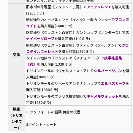
セントルマルシェ：マップ中央西の水場南
旧市街の修理屋《スタンリー工房》で
アイアンレンチ
を購入可能
(1200ミラ)
駅前通りのオーバルカフェ《イオタ》一般カウンターで
ブロンズ
ライト
を購入可能(1600ミラ)
駅前通り《ウェストン百貨店》ガンショップ《サンダース》で
ス
ナイパーグローブ
を購入可能(1140ミラ)
駅前通り《ウェストン百貨店》ブティック《ジャルダン》で
クロ
コダイルウォレット
を購入可能(1260ミラ)
交換
タイレル地区のブックストア《スチュアート》で
携帯格言集
《兵》
を購入可能(1320ミラ)
トリオンモールの《ヴェルヌ・ストア》で
シルバーイヤホン
を購
入可能(2000ミラ)
トリオンモールのリベールアンテナショップで
エルベスカーフ
を
購入可能(1080ミラ)
トリオンモールのヴァリス投資銀行で
キャメルウォレット
を購入
可能(1680ミラ)
映画
ロックフォードの冒険 黄金の災厄
(トリオ
ンタワ
3ポイント・ヒート
ー)