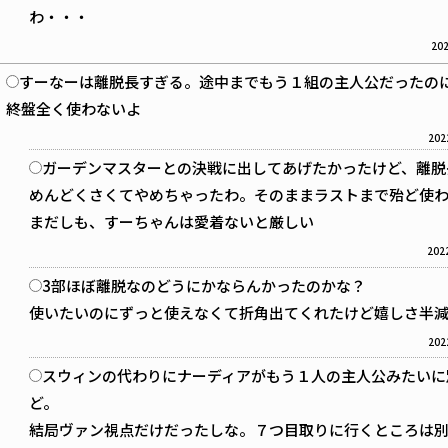
わ・・・
202
すーなーは離脱長すぎる。途中までもう１組の主人公だったの
終盤全く使わないよ
202
ガーデンマスターとの決戦に出してあげたかったけど、離脱
めんどくさくてやめちゃったわ。そのままラストまで殆ど使
まだしも、すーちゃんは愛着ないと厳しい
2022
3部ほぼ離脱なのどうにかならんかったのかな？
使いたいのにずっと使えなくて折角出てくれたけど嬉しさ半
202
スウィンの代わりにナーディアがもう１人の主人公みたいに
ど。
結局ヴァン視点だけだったしな。７つ目取りに行くところは