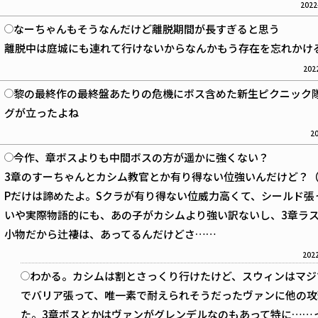
2022
なーちゃんもそうなんだけど離脱期間が長すぎると思う
離脱中は庭城にも連れて行けないからなんかもう存在を忘れかけ
2022
黎の最終作の最終盤あたりの危機にボス含めた新生ピクニック
グが立ったよね
20
今作、章ボスよりも中間ボスの方が遥かに強くない？
3章のすーちゃんとカシム教官とか有り得ない位強いんだけど？（
Pだけは諦めたよ。Sクラが有り得ない位威力高くて、シールド張
いや実際物語的にも、あの子がカシムより強い訳ないし、3章ラ
小物だから辻褄は、あってるんだけどさ……
2022
わかる。カシムは割とさっくり行けたけど、スウィンはマジ
でバリア張って、唯一素で耐えられそうだったヴァンに他の攻
た。3章ボスとかはヴァンがグレンデルなのもあって特に……