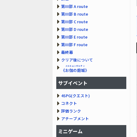
第III部 A route
第III部 B route
第III部 C route
第III部 D route
第III部 E route
第III部 F route
最終幕
クリア後について
メルヒェンガルテン
《
お伽の庭城
》
サブイベント
4SPG(クエスト)
コネクト
評価ランク
アチーブメント
ミニゲーム