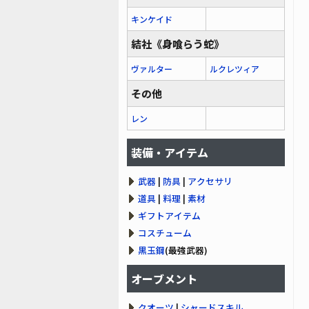
キンケイド
結社《身喰らう蛇》
ヴァルター
ルクレツィア
その他
レン
装備・アイテム
武器
|
防具
|
アクセサリ
道具
|
料理
|
素材
ギフトアイテム
コスチューム
黒玉鋼
(最強武器)
オーブメント
クオーツ
|
シャードスキル