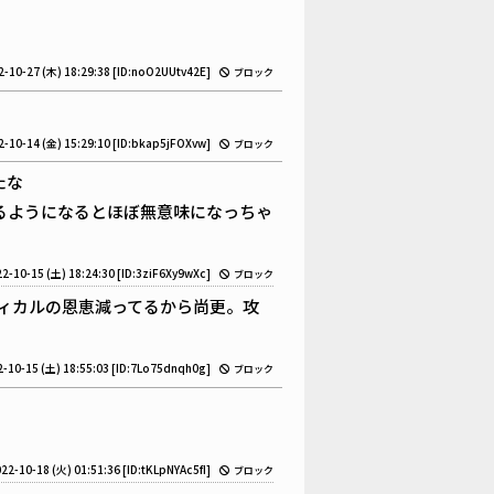
2-10-27 (木) 18:29:38
[ID:noO2UUtv42E]
ブロック
2-10-14 (金) 15:29:10
[ID:bkap5jFOXvw]
ブロック
たな
るようになるとほぼ無意味になっちゃ
2-10-15 (土) 18:24:30
[ID:3ziF6Xy9wXc]
ブロック
ィカルの恩恵減ってるから尚更。攻
-10-15 (土) 18:55:03
[ID:7Lo75dnqh0g]
ブロック
22-10-18 (火) 01:51:36
[ID:tKLpNYAc5fI]
ブロック