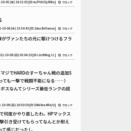
-10-05 (水) 16:31:03
[ID:m/PUh3QJRBo]
ブロック
る
-10-06 (木) 15:54:43
[ID:2Auc8hOwsxo]
ブロック
隊がヴァンたちの元に駆けつけるフラ
22-10-09 (日) 03:04:10
[ID:iJst8MvgJJ.]
ブロック
マジでHARDのすーちゃん戦の追加S
っても一撃で戦闘不能になる……）
スボスなんてシリーズ最低ランクの超
-10-09 (日) 20:50:59
[ID:5Wk9xo4Rd/U]
ブロック
で何度かやり直したわ。HPマックス
撃引き受けてもらってなんとか耐え
って感じだったし