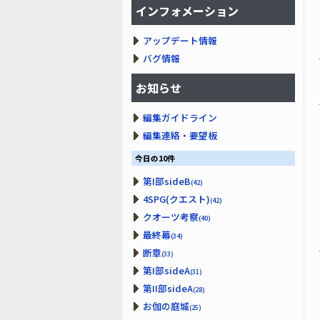
インフォメーション
アップデート情報
バグ情報
お知らせ
編集ガイドライン
編集連絡・要望板
今日の10件
第I部sideB
(42)
4SPG(クエスト)
(42)
クオーツ考察
(40)
最終幕
(34)
断章
(33)
第I部sideA
(31)
第II部sideA
(28)
お伽の庭城
(25)