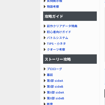
質問掲示板
物語考察
攻略ガイド
前作クリアデータ特典
初心者向けガイド
バトルシステム
TIPS・小ネタ
クオーツ考察
ストーリー攻略
プロローグ
幕前
第I部 sideA
第I部 sideB
第II部 sideA
第II部 sideB
断章