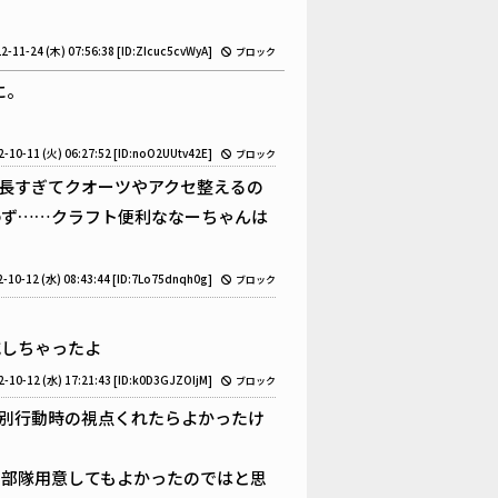
2-11-24 (木) 07:56:38
[ID:ZIcuc5cvWyA]
ブロック
に。
2-10-11 (火) 06:27:52
[ID:noO2UUtv42E]
ブロック
長すぎてクオーツやアクセ整えるの
わず……クラフト便利ななーちゃんは
-10-12 (水) 08:43:44
[ID:7Lo75dnqh0g]
ブロック
減しちゃったよ
2-10-12 (水) 17:21:43
[ID:k0D3GJZOIjM]
ブロック
別行動時の視点くれたらよかったけ
別部隊用意してもよかったのではと思