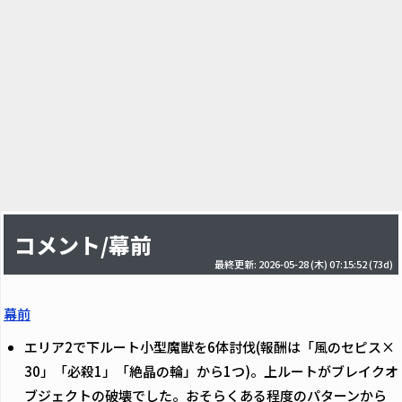
コメント/幕前
最終更新: 2026-05-28 (木) 07:15:52
(73d)
幕前
エリア2で下ルート小型魔獣を6体討伐(報酬は「風のセピス×
30」「必殺1」「絶晶の輪」から1つ)。上ルートがブレイクオ
ブジェクトの破壊でした。おそらくある程度のパターンから