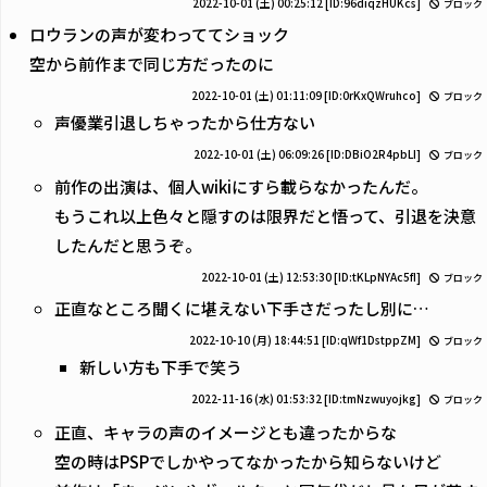
2022-10-01 (土) 00:25:12
[ID:96diqzHUKcs]
ブロック
ロウランの声が変わっててショック
空から前作まで同じ方だったのに
2022-10-01 (土) 01:11:09
[ID:0rKxQWruhco]
ブロック
声優業引退しちゃったから仕方ない
2022-10-01 (土) 06:09:26
[ID:DBiO2R4pbLI]
ブロック
前作の出演は、個人wikiにすら載らなかったんだ。
もうこれ以上色々と隠すのは限界だと悟って、引退を決意
したんだと思うぞ。
2022-10-01 (土) 12:53:30
[ID:tKLpNYAc5fI]
ブロック
正直なところ聞くに堪えない下手さだったし別に…
2022-10-10 (月) 18:44:51
[ID:qWf1DstppZM]
ブロック
新しい方も下手で笑う
2022-11-16 (水) 01:53:32
[ID:tmNzwuyojkg]
ブロック
正直、キャラの声のイメージとも違ったからな
空の時はPSPでしかやってなかったから知らないけど