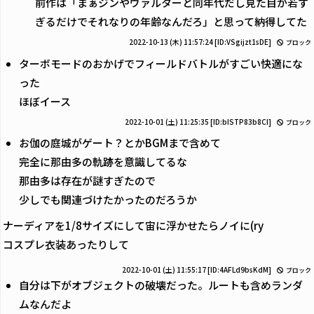
前作は「まぁジンやヴァルターと同年代だし見た目が若す
ぎるだけでそれなりの年齢なんだろ」と思って納得してた
2022-10-13 (木) 11:57:24
[ID:VSgijzt1sDE]
ブロック
ターボモードのおかげでフィールドバトルがすごい快適にな
った
ほぼイース
2022-10-01 (土) 11:25:35
[ID:bISTP83b8CI]
ブロック
お伽の庭城がゲート？とかBGMまで含めて
完全に那由多の軌跡を意識してるな
那由多は存在が謎すぎたので
少しでも関連づけたかったのだろうか
ナーディアを1/8サイズにして宙に浮かせたらノイに(ry
コスプレ衣装あったりして
2022-10-01 (土) 11:55:17
[ID:4AFLd9bsKdM]
ブロック
自分は下がオブジェクトの破壊だった。ルートも含めランダ
ムなんだよ