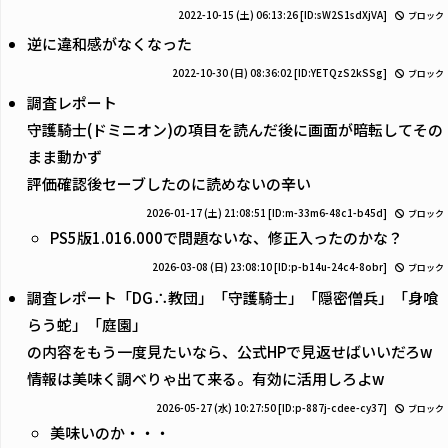
2022-10-15 (土) 06:13:26
[ID:sW2S1sdXjVA]
ブロック
逆に違和感がなくなった
2022-10-30 (日) 08:36:02
[ID:YETQzS2kSSg]
ブロック
調査レポート
守護騎士(ドミニオン)の項目を読んだ後に画面が暗転してその
まま動かず
評価確認後セーブしたのに読めないの辛い
2026-01-17 (土) 21:08:51
[ID:m-33m6-48c1-b45d]
ブロック
PS5版1.016.000で問題ないな、修正入ったのかな？
2026-03-08 (日) 23:08:10
[ID:p-b14u-24c4-8obr]
ブロック
調査レポート「DG∴教団」「守護騎士」「隠密僧兵」「身喰
らう蛇」「庭園」
の内容をもう一度見たいなら、公式HPで見返せばいいだろw
情報は美味く調べりゃ出て来る。有効に活用しろよw
2026-05-27 (水) 10:27:50
[ID:p-887j-cdee-cy37]
ブロック
美味いのか・・・