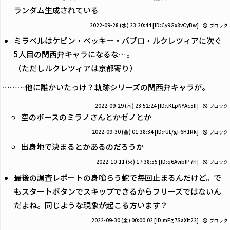
ランダム生成されている
2022-09-28 (水) 23:20:44
[ID:Cy9Gx8vCyBw]
ブロック
ミラベルはケビン・ベッキー・パブロ・ルクレツィアに次ぐ
5人目の関西弁キャラになるな…。
（ただしルクレツィアは京都寄り）
………他に誰かいたっけ？軌跡シリーズの関西弁キャラが。
2022-09-29 (木) 23:52:24
[ID:tKLpNYAc5fI]
ブロック
空のボースのミラノさんとかゼノとか
2022-09-30 (金) 01:38:34
[ID:rUL/gF6H1Rk]
ブロック
出身地で決まるとかあるのだろうか
2022-10-11 (火) 17:38:55
[ID:q6AviblP7rI]
ブロック
最後の調査レポートの身喰らう蛇で毎回止まるんだけど。で
もスタートボタンでスキップできるからフリーズではないん
だよね。同じような現象が起こる方います？
2022-09-30 (金) 00:00:02
[ID:mFg7SaXIt22]
ブロック