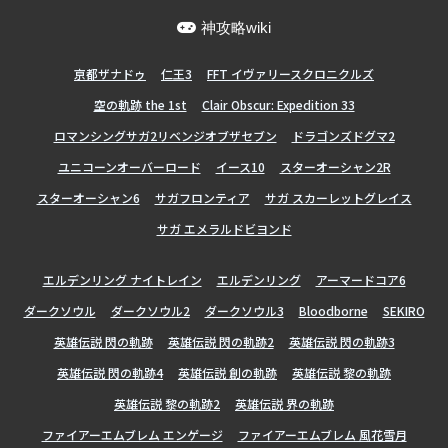
神攻略wiki
亰都ザナドゥ
仁王3
FFT イヴァリースクロニクルズ
空の軌跡 the 1st
Clair Obscur: Expedition 33
ロマンシングサガ2リベンジオブザセブン
ドラゴンズドグマ2
ユニコーンオーバーロード
イース10
スターオーシャン2R
スターオーシャン6
サガフロンティア
サガ スカーレットグレイス
サガ エメラルドビヨンド
エルデンリング ナイトレイン
エルデンリング
アーマードコア6
ダークソウル
ダークソウル2
ダークソウル3
Bloodborne
SEKIRO
英雄伝説 閃の軌跡
英雄伝説 閃の軌跡2
英雄伝説 閃の軌跡3
英雄伝説 閃の軌跡4
英雄伝説 創の軌跡
英雄伝説 黎の軌跡
英雄伝説 黎の軌跡2
英雄伝説 界の軌跡
ファイアーエムブレム エンゲージ
ファイアーエムブレム 風花雪月