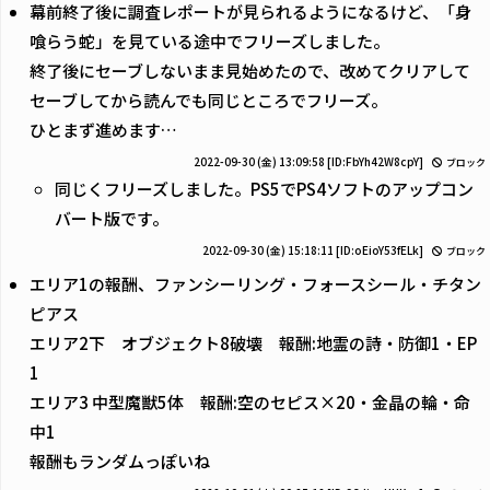
幕前終了後に調査レポートが見られるようになるけど、「身
喰らう蛇」を見ている途中でフリーズしました。
終了後にセーブしないまま見始めたので、改めてクリアして
セーブしてから読んでも同じところでフリーズ。
ひとまず進めます…
2022-09-30 (金) 13:09:58
[ID:FbYh42W8cpY]
ブロック
同じくフリーズしました。PS5でPS4ソフトのアップコン
バート版です。
2022-09-30 (金) 15:18:11
[ID:oEioY53fELk]
ブロック
エリア1の報酬、ファンシーリング・フォースシール・チタン
ピアス
エリア2下 オブジェクト8破壊 報酬:地霊の詩・防御1・EP
1
エリア3 中型魔獣5体 報酬:空のセピス×20・金晶の輪・命
中1
報酬もランダムっぽいね