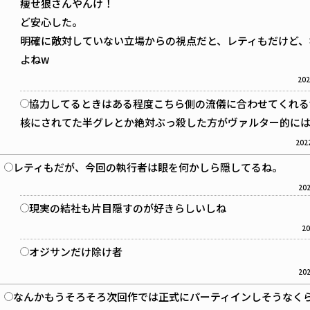
痩せ狼さんやんけ！
ど安心した。
明確に敵対していない立場からの視点だと、レティもだけど、
よねw
202
協力してるときはある程度こちら側の流儀に合わせてくれる
核にされてた半グレとか絶対ぶっ殺した方がヴァルター的に
2022
レティもだが、今回の執行者は眼を何かしら隠してるね。
202
現実の結社も片目隠すのが好きらしいしね
20
オジサンだけ除け者
202
なんかもうそろそろ次回作では正式にパーティインしそうなく