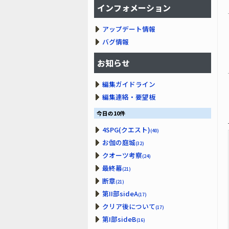
インフォメーション
アップデート情報
バグ情報
お知らせ
編集ガイドライン
編集連絡・要望板
今日の10件
4SPG(クエスト)
(40)
お伽の庭城
(32)
クオーツ考察
(24)
最終幕
(21)
断章
(21)
第II部sideA
(17)
クリア後について
(17)
第I部sideB
(16)