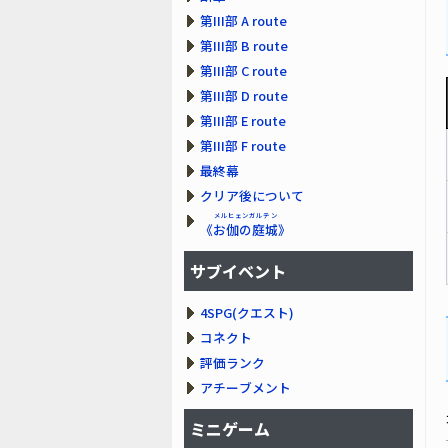
第III部 A route
第III部 B route
第III部 C route
第III部 D route
第III部 E route
第III部 F route
最終幕
クリア後について
メルヒェンガルテン
《
お伽の庭城
》
サブイベント
4SPG(クエスト)
コネクト
評価ランク
アチーブメント
ミニゲーム