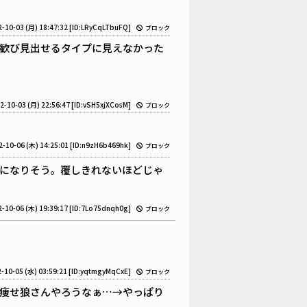
-10-03 (月) 18:47:32
[ID:LRyCqLTbuFQ]
ブロック
歓び見出せるタイプに見えなかった
2-10-03 (月) 22:56:47
[ID:vSH5xjXCosM]
ブロック
2-10-06 (木) 14:25:01
[ID:n9zH6b469hk]
ブロック
になりそう。覆しきれないほどじゃ
-10-06 (木) 19:39:17
[ID:7Lo75dnqh0g]
ブロック
-10-05 (水) 03:59:21
[ID:yqtmgyMqCxE]
ブロック
痩せ狼さんやろうなぁ…→やっぱり