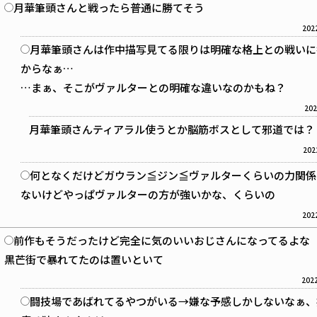
月華筆頭さんと戦ったら普通に勝てそう
2022
月華筆頭さんは作中描写見てる限りは明確な格上との戦いに
からなぁ…
…まぁ、そこがヴァルターとの明確な違いなのかもね？
202
月華筆頭さんティアラル使うとか脳筋ボスとして邪道では？
202
何となくだけどガウラン≦ジン≦ヴァルターくらいの力関係
ないけどやっぱヴァルターの方が強いかな、くらいの
2022
前作もそうだったけど完全に気のいいおじさんになってるよな
黒芒街で暴れてたのは置いといて
2022
闘技場であばれてるやつがいる→嫌な予感しかしないなぁ、