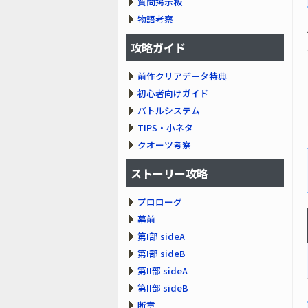
質問掲示板
物語考察
攻略ガイド
前作クリアデータ特典
初心者向けガイド
バトルシステム
TIPS・小ネタ
クオーツ考察
ストーリー攻略
プロローグ
幕前
第I部 sideA
第I部 sideB
第II部 sideA
第II部 sideB
断章