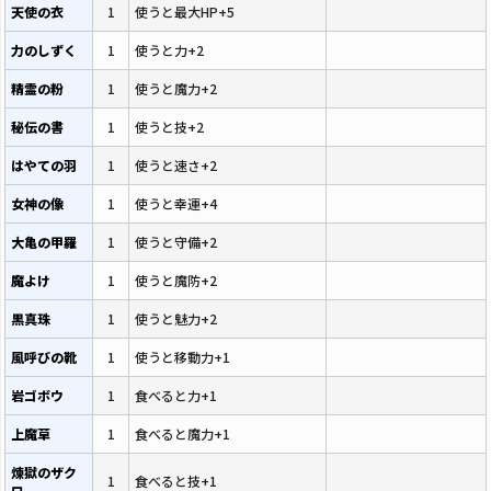
天使の衣
1
使うと最大HP+5
力のしずく
1
使うと力+2
精霊の粉
1
使うと魔力+2
秘伝の書
1
使うと技+2
はやての羽
1
使うと速さ+2
女神の像
1
使うと幸運+4
大亀の甲羅
1
使うと守備+2
魔よけ
1
使うと魔防+2
黒真珠
1
使うと魅力+2
風呼びの靴
1
使うと移動力+1
岩ゴボウ
1
食べると力+1
上魔草
1
食べると魔力+1
煉獄のザク
1
食べると技+1
ロ