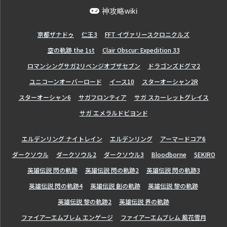
神攻略wiki
亰都ザナドゥ
仁王3
FFT イヴァリースクロニクルズ
空の軌跡 the 1st
Clair Obscur: Expedition 33
ロマンシングサガ2リベンジオブザセブン
ドラゴンズドグマ2
ユニコーンオーバーロード
イース10
スターオーシャン2R
スターオーシャン6
サガフロンティア
サガ スカーレットグレイス
サガ エメラルドビヨンド
エルデンリング ナイトレイン
エルデンリング
アーマードコア6
ダークソウル
ダークソウル2
ダークソウル3
Bloodborne
SEKIRO
英雄伝説 閃の軌跡
英雄伝説 閃の軌跡2
英雄伝説 閃の軌跡3
英雄伝説 閃の軌跡4
英雄伝説 創の軌跡
英雄伝説 黎の軌跡
英雄伝説 黎の軌跡2
英雄伝説 界の軌跡
ファイアーエムブレム エンゲージ
ファイアーエムブレム 風花雪月