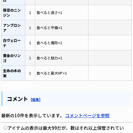
俊足のニン
1
食べると速さ+1
ジン
アンブロシ
1
食べると守備+1
ア
白ヴェロー
1
食べると魔防+1
ナ
黄金のリン
1
食べると魅力+1
ゴ
生命の木の
1
食べると最大HP+1
実
コメント
[
編集
]
最新の10件を表示しています。
コメントページを参照
アイテムの表示は最大99だが、数はそれ以上保管されてい