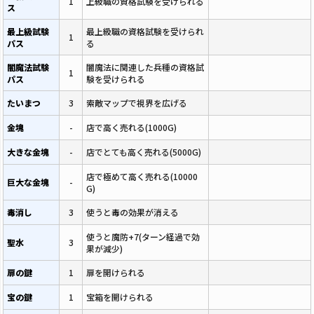
1
上級職の資格試験を受けられる
ス
最上級試験
最上級職の資格試験を受けられ
1
パス
る
闇魔法試験
闇魔法に関連した兵種の資格試
1
パス
験を受けられる
たいまつ
3
索敵マップで視界を広げる
金塊
-
店で高く売れる(1000G)
大きな金塊
-
店でとても高く売れる(5000G)
店で極めて高く売れる(10000
巨大な金塊
-
G)
毒消し
3
使うと毒の効果が消える
使うと魔防+7(ターン経過で効
聖水
3
果が減少)
扉の鍵
1
扉を開けられる
宝の鍵
1
宝箱を開けられる