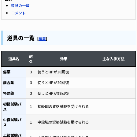
道具の一覧
コメント
道具の一覧
[
編集
]
耐
道具名
効果
主な入手方法
久
傷薬
3
使うとHPが10回復
調合薬
3
使うとHPが20回復
特効薬
3
使うとHPが99回復
初級試験パ
1
初級職の資格試験を受けられる
ス
中級試験パ
1
中級職の資格試験を受けられる
ス
上級試験パ