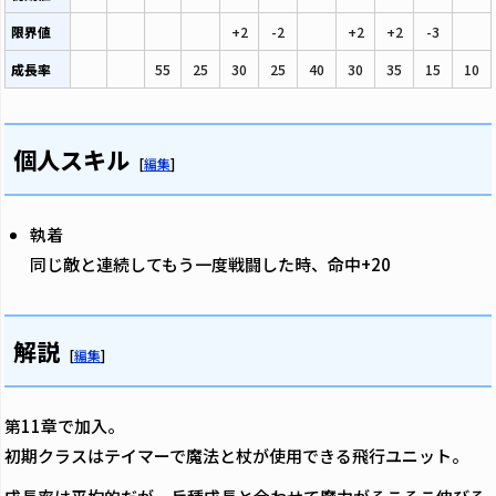
限界値
+2
-2
+2
+2
-3
成長率
55
25
30
25
40
30
35
15
10
個人スキル
[
編集
]
執着
同じ敵と連続してもう一度戦闘した時、命中+20
解説
[
編集
]
第11章で加入。
初期クラスはテイマーで魔法と杖が使用できる飛行ユニット。