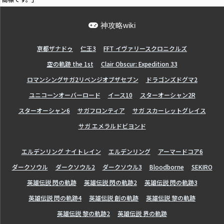
神攻略wiki
亰都ザナドゥ
仁王3
FFT イヴァリースクロニクルズ
空の軌跡 the 1st
Clair Obscur: Expedition 33
ロマンシングサガ2リベンジオブザセブン
ドラゴンズドグマ2
ユニコーンオーバーロード
イース10
スターオーシャン2R
スターオーシャン6
サガフロンティア
サガ スカーレットグレイス
サガ エメラルドビヨンド
エルデンリング ナイトレイン
エルデンリング
アーマードコア6
ダークソウル
ダークソウル2
ダークソウル3
Bloodborne
SEKIRO
英雄伝説 閃の軌跡
英雄伝説 閃の軌跡2
英雄伝説 閃の軌跡3
英雄伝説 閃の軌跡4
英雄伝説 創の軌跡
英雄伝説 黎の軌跡
英雄伝説 黎の軌跡2
英雄伝説 界の軌跡