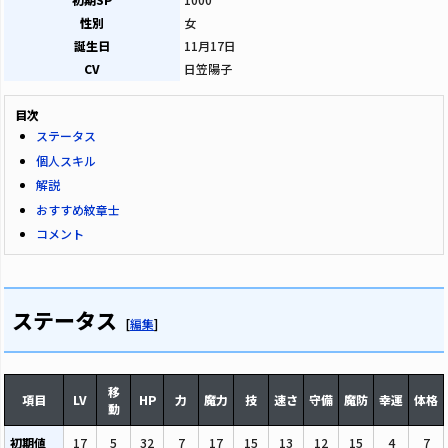
性別
女
誕生日
11月17日
CV
日笠陽子
目次
ステータス
個人スキル
解説
おすすめ紋章士
コメント
ステータス
[
編集
]
移
項目
LV
HP
力
魔力
技
速さ
守備
魔防
幸運
体格
動
初期値
17
5
32
7
17
15
13
12
15
4
7