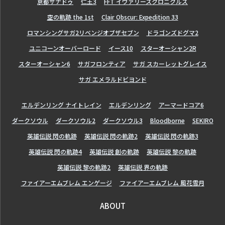
亰都ザナドゥ
仁王3
FFT イヴァリースクロニクルズ
空の軌跡 the 1st
Clair Obscur: Expedition 33
ロマンシングサガ2リベンジオブザセブン
ドラゴンズドグマ2
ユニコーンオーバーロード
イース10
スターオーシャン2R
スターオーシャン6
サガフロンティア
サガ スカーレットグレイス
サガ エメラルドビヨンド
エルデンリング ナイトレイン
エルデンリング
アーマードコア6
ダークソウル
ダークソウル2
ダークソウル3
Bloodborne
SEKIRO
英雄伝説 閃の軌跡
英雄伝説 閃の軌跡2
英雄伝説 閃の軌跡3
英雄伝説 閃の軌跡4
英雄伝説 創の軌跡
英雄伝説 黎の軌跡
英雄伝説 黎の軌跡2
英雄伝説 界の軌跡
ファイアーエムブレム エンゲージ
ファイアーエムブレム 風花雪月
ABOUT