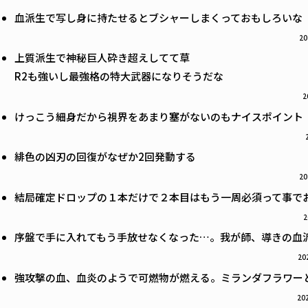
血派生で写し身に持たせるとブシャーしまくっておもしろいな
20
上質派生で神秘巨人砕き超えしてて草
R2も強いし最強格の特大武器になりそうだな
2
けっこう細身だから視界をあまり塞がないのもナイスポイント
緋色の凶刃の回復がなぜか2回発動する
20
結局確定ドロップの１本だけで２本目はもう一周必須って事で
2
序盤で手に入れてもう手放せなくなった…。我が師、導きの血派
20
強攻撃の血、血炎のようで可燃物が燃える。ミランダフラワー
202