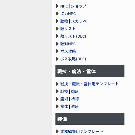
NPC
|
ショップ
協力NPC
動物
|
スカラベ
敵リスト
敵リスト(DLC)
敵対NPC
ボス攻略
ボス攻略(DLC)
戦技・魔法・霊体
戦技・魔法・霊体用テンプレート
戦技
|
戦灰
魔術
|
祈祷
霊体
|
遺灰
装備
武器編集用テンプレート