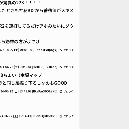
が驚異の223！！！！
したときも神秘Bだから蓄積値がメキメ
R2を連打してるだけアホみたいにダウ
なら筋神の方がよさげ
024-06-22 (土) 01:03:06
[ID:tdoxEYup6gY]
ブロック
024-06-22 (土) 06:50:08
[ID:Iul0QR7amec]
ブロック
00ちょい（本編マップ
と同じ縦振り下ろしなのもGOOD
24-06-22 (土) 13:41:08
[ID:sKjnS9QhZFE]
ブロック
24-06-22 (土) 15:14:43
[ID:qb6Qh8pdLv6]
ブロック