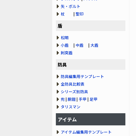
矢・ボルト
杖
|
聖印
盾
松明
小盾
|
中盾
|
大盾
刺突盾
防具
防具編集用テンプレート
全防具比較表
シリーズ別防具
兜
|
胴鎧
|
手甲
|
足甲
タリスマン
アイテム
アイテム編集用テンプレート