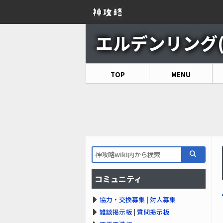
エルデンリング(EL
TOP
MENU
コミュニティ
協力・交換募集
|
対人募集
雑談掲示板
|
質問掲示板