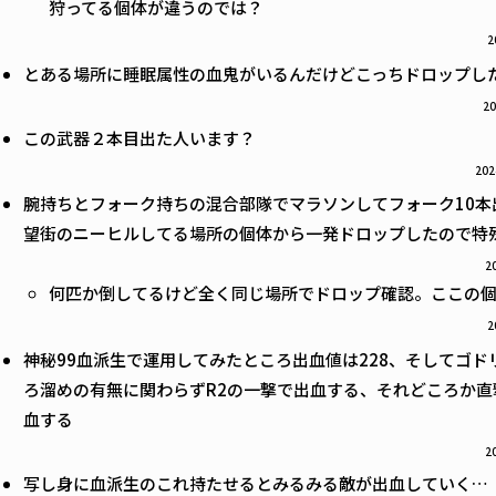
狩ってる個体が違うのでは？
2
とある場所に睡眠属性の血鬼がいるんだけどこっちドロップし
20
この武器２本目出た人います？
202
腕持ちとフォーク持ちの混合部隊でマラソンしてフォーク10本
望街のニーヒルしてる場所の個体から一発ドロップしたので特
2
何匹か倒してるけど全く同じ場所でドロップ確認。ここの
2
神秘99血派生で運用してみたところ出血値は228、そしてゴ
ろ溜めの有無に関わらずR2の一撃で出血する、それどころか
血する
2
写し身に血派生のこれ持たせるとみるみる敵が出血していく…