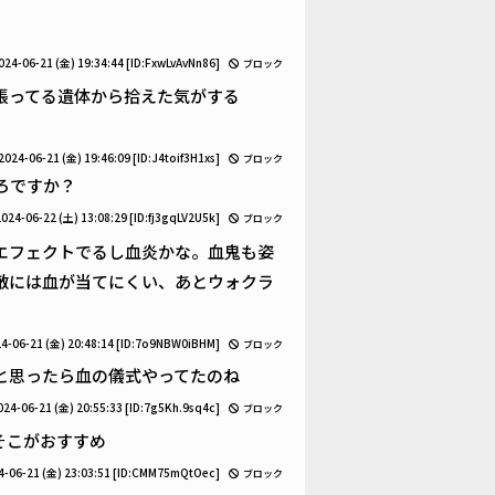
024-06-21 (金) 19:34:44
[ID:FxwLvAvNn86]
ブロック
張ってる遺体から拾えた気がする
2024-06-21 (金) 19:46:09
[ID:J4toif3H1xs]
ブロック
ろですか？
2024-06-22 (土) 13:08:29
[ID:fj3gqLV2U5k]
ブロック
エフェクトでるし血炎かな。血鬼も姿
敵には血が当てにくい、あとウォクラ
4-06-21 (金) 20:48:14
[ID:7o9NBW0iBHM]
ブロック
と思ったら血の儀式やってたのね
024-06-21 (金) 20:55:33
[ID:7g5Kh.9sq4c]
ブロック
そこがおすすめ
4-06-21 (金) 23:03:51
[ID:CMM75mQtOec]
ブロック