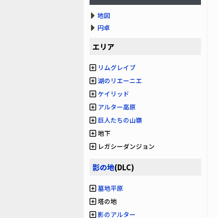
地図
円卓
エリア
リムグレイブ
湖のリエーニエ
ケイリッド
アルター高原
巨人たちの山嶺
地下
レガシーダンジョン
影の地
(DLC)
墓地平原
塔の地
影のアルター