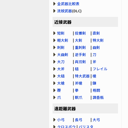
全武器比較表
流紋武器
(DLC)
近接武器
短剣
|
投擲剣
|
直剣
軽大剣
|
大剣
|
特大剣
刺剣
|
重刺剣
|
曲剣
大曲剣
|
逆手剣
|
刀
大刀
|
両刃剣
|
斧
大斧
|
槌
|
フレイル
大槌
|
特大武器
|
槍
大槍
|
斧槍
|
鎌
鞭
|
拳
|
格闘
爪
|
獣爪
|
調香瓶
遠距離武器
小弓
|
長弓
|
大弓
クロスボウ
|
バリスタ