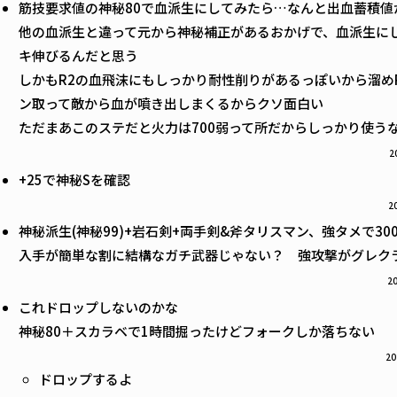
筋技要求値の神秘80で血派生にしてみたら…なんと出血蓄積値
他の血派生と違って元から神秘補正があるおかげで、血派生に
キ伸びるんだと思う
しかもR2の血飛沫にもしっかり耐性削りがあるっぽいから溜め
ン取って敵から血が噴き出しまくるからクソ面白い
ただまあこのステだと火力は700弱って所だからしっかり使う
2
+25で神秘Sを確認
2
神秘派生(神秘99)+岩石剣+両手剣&斧タリスマン、強タメで30
入手が簡単な割に結構なガチ武器じゃない？ 強攻撃がグレクラ
20
これドロップしないのかな
神秘80＋スカラベで1時間掘ったけどフォークしか落ちない
20
ドロップするよ