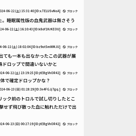
024-06-22 (土) 15:31:40
[ID:x.TELUSvNoA]
ブロック
た。睡眠属性版の血鬼武器は無さそう
24-06-22 (土) 16:10:43
[ID:k8oY1KrKEOU]
ブロック
4-06-22 (土) 18:02:04
[ID:bz9ot5mWMJU]
ブロック
出ても一本も出なかったこの武器が展
殊ドロップで間違いないかと
024-06-22 (土) 23:19:25
[ID:jtEBgVhOR42]
ブロック
個体で確定ドロップかな？
024-06-23 (日) 01:28:29
[ID:3n4FGJj7gq.]
ブロック
ドリック前のトロルで試し切りしたとこ
直撃せず飛び散った血に触れただけで出
024-06-23 (日) 00:27:19
[ID:jtEBgVhOR42]
ブロック