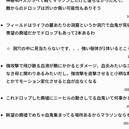
神秘40+スカラベで軽くマラソンしたけど落ちなかったんで、
敵からのドロップは渋いか無い可能性もありそう
2
フィールドはライフの麓あたりの洞窟というか洞穴で血鬼が見
羨望の廃墟だかでドロップもあって2本あるわ
洞穴の中に見当たらないです．．．強い個体が1体いるとこ
強攻撃で飛び散る血液が敵にかかるとダメージ、血炎みたいな
なき母と関わりあるみたいだし。強攻撃を直撃させると小柄な
とかでモーション変化させると血が出なくなる
202
これドロップした廃墟にニーヒルの動きしてる血鬼いて何事か
2
眺望の廃墟でめちゃ血鬼集まってる場所あるからマラソンなら
202