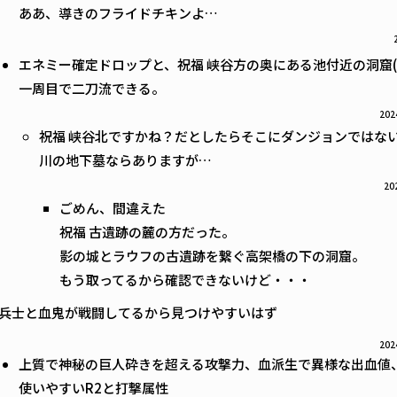
ああ、導きのフライドチキンよ…
エネミー確定ドロップと、祝福 峡谷方の奥にある池付近の洞窟
一周目で二刀流できる。
202
祝福 峡谷北ですかね？だとしたらそこにダンジョンではな
川の地下墓ならありますが…
20
ごめん、間違えた
祝福 古遺跡の麓の方だった。
影の城とラウフの古遺跡を繋ぐ高架橋の下の洞窟。
もう取ってるから確認できないけど・・・
兵士と血鬼が戦闘してるから見つけやすいはず
202
上質で神秘の巨人砕きを超える攻撃力、血派生で異様な出血値
使いやすいR2と打撃属性