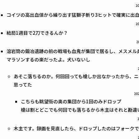
20
コイツの高出血値から繰り出す猛獅子斬り3ヒットで確実に出
20
結局1週目で2刀できるんか？
2
溶岩筒の鍛冶遺跡の前の戦場も血鬼が集団で居るし、メスメル
マラソンするの楽だったよ。犬いないし
あそこ落ちるのか。何回回っても槍しか出なかったから、ニ
思ってた
202
こちらも眺望街の奥の集団から1回のみドロップ
槍は割とどこでも何回でも落ちるから木主はそれと勘違
木主です。録画を見直したら、ドロップしたのはフォーク