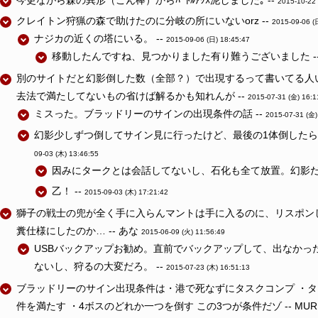
今更ながら森の異形（こん棒）からﾊﾞﾄﾙｱｸｽ泥しました｡ --
2015-10-22 
クレイトン狩猟の森で助けたのに分岐の所にいないorz --
2015-09-06 (
ナジカの近くの塔にいる。 --
2015-09-06 (日) 18:45:47
移動したんですね、見つかりました有り難うございました -
別のサイトだと幻影倒した数（全部？）で出現するって書いてる人
去法で満たしてないもの省けば解るかも知れんが --
2015-07-31 (金) 16:1
ミスった。ブラッドリーのサインの出現条件の話 --
2015-07-31 (金)
幻影少しずつ倒してサイン見に行ったけど、最後の1体倒したら
09-03 (木) 13:46:55
因みにタークとは会話してないし、石化も全て放置。幻影だけ
乙！ --
2015-09-03 (木) 17:21:42
獅子の戦士の兜が全く手に入らんマントは手に入るのに、リスポン
糞仕様にしたのか… -- あな
2015-06-09 (火) 11:56:49
USBバックアップお勧め。直前でバックアップして、出なかっ
ないし、狩るの大変だろ。 --
2015-07-23 (木) 16:51:13
ブラッドリーのサイン出現条件は・港で死なずにタスクコンプ ・
件を満たす ・4ボスのどれか一つを倒す この3つが条件だゾ -- MU