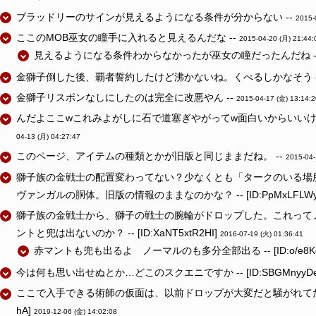
ブラッドリーのサインが見えるようになる条件が分からない --
2015-
ここのMOB巫女の瞳手に入れると見えるんだな --
2015-04-20 (月) 21:44:
見えるようになる条件わからなかったが巫女の瞳だったんだね -
金獅子倒した後、覇者誓約したけど沸かないね。くべるしかなそう -
金獅子リスポンなしにしたのは完全に改悪やん --
2015-04-17 (金) 13:14:2
んだよここwこれみよがしに石で道塞ぎやがってw面白いからいいけど
04-13 (月) 04:27:47
このページ、アイテムの種類とかが旧版と同じままだね。 --
2015-04-
獅子族の金戦士の配置変わってない？少なくとも「タークのいる場
ヴァンガルの胴体。旧版の情報のままなのかな？ -- [ID:PpMxLFLWy
獅子族の金戦士から、獅子の戦士の腕輪がドロップした。これって
ントと兜は出ないのか？ -- [ID:XaNT5xtR2HI]
2016-07-19 (火) 01:36:41
赤マントも兜も出るよ ノーマルのも多分全部出る -- [ID:o/e8Kg
今は何も思い出せぬとか…どこのスクエニですか -- [ID:SBGMnyyDe
ここで入手できる術師の仮面は、以前ドロップが大変だと騒がれてた物と同じで
hA]
2019-12-06 (金) 14:02:08