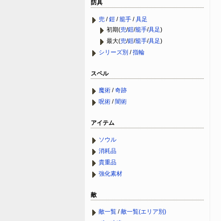
防具
兜
/
鎧
/
籠手
/
具足
初期(
兜
/
鎧
/
籠手
/
具足
)
最大(
兜
/
鎧
/
籠手
/
具足
)
シリーズ別
/
指輪
スペル
魔術
/
奇跡
呪術
/
闇術
アイテム
ソウル
消耗品
貴重品
強化素材
敵
敵一覧
/
敵一覧(エリア別)