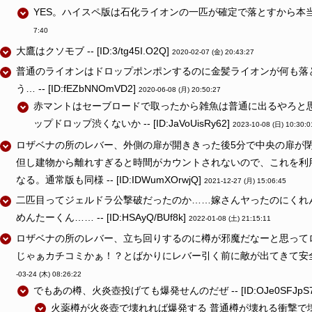
YES。ハイスペ版は石化ライオンの一匹が確定で落とすから本当楽 -- [
7:40
大鷹はクソモブ -- [ID:3/tg45I.O2Q]
2020-02-07 (金) 20:43:27
普通のライオンはドロップポンポンするのに金髪ライオンが何も落
う… -- [ID:fEZbNNOmVD2]
2020-06-08 (月) 20:50:27
赤マントはセーブロードで取ったから雑魚は普通に出るやろと
ップドロップ渋くないか -- [ID:JaVoUisRy62]
2023-10-08 (日) 10:30:0
ロザベナの所のレバー、外側の扉が開ききった後5分で中央の扉が
但し建物から離れすぎると時間がカウントされないので、これを利
なる。通常版も同様 -- [ID:IDWumXOrwjQ]
2021-12-27 (月) 15:06:45
二匹目ってジェルドラ公撃破だったのか……嫁さんヤったのにくれ
めんたーくん…… -- [ID:HSAyQ/BUf8k]
2022-01-08 (土) 21:15:11
ロザベナの所のレバー、立ち回りするのに樽が邪魔だなーと思って
じゃぁカチコミかぁ！？とばかりにレバー引く前に敵が出てきて安全に処理でき
-03-24 (木) 08:26:22
でもあの樽、火炎壺投げても爆発せんのだぜ -- [ID:OJe0SFJpS
火薬樽が火炎壺で壊れれば爆発する 普通樽が壊れる衝撃で壊れたら爆発