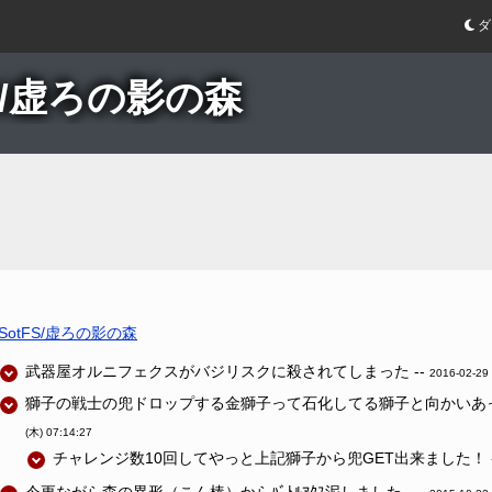
ダ
S/虚ろの影の森
SotFS/虚ろの影の森
武器屋オルニフェクスがバジリスクに殺されてしまった --
2016-02-29 
獅子の戦士の兜ドロップする金獅子って石化してる獅子と向かいあった
(木) 07:14:27
チャレンジ数10回してやっと上記獅子から兜GET出来ました！ 