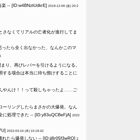
ID:w4BNztUdkrE]
2019-12-06 (金) 20:2
とさなくてリアルの亡者化が進行してま
思ったら全く出なかった、なんかこのマ
1
閉まり、再びレバーを引けるようになる。
用する場合は本当に待ち惚けすることに
んやんけ！！って殺しちゃったよ……ご
ローリングしたらまさかの大爆発。なん
た -- [ID:y83uQCBeFjA]
2022
7U]
2022-03-24 (木) 10:19:42
しない -- [ID:jj8r05f3wRQ]
2