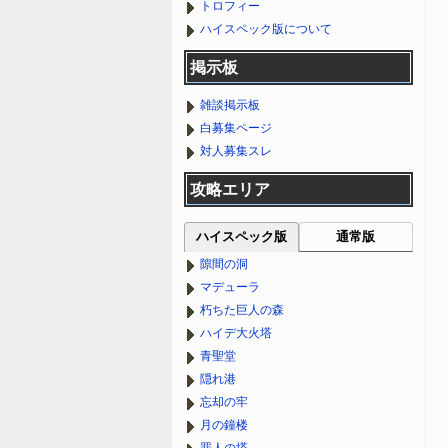
トロフィー
ハイスペック版について
掲示板
雑談掲示板
白募集ページ
対人募集スレ
攻略エリア
ハイスペック版
通常版
隙間の洞
マデューラ
朽ちた巨人の森
ハイデ大火塔
青聖堂
隠れ港
忘却の牢
月の鐘楼