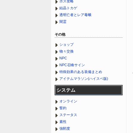
ボス攻略
結晶トカゲ
透明亡者とレア毒蛾
闇霊
その他
ショップ
物々交換
NPC
NPC召喚サイン
特殊効果のある装備まとめ
アイテムマラソン(ハイスペ版)
システム
オンライン
誓約
ステータス
素性
強靭度