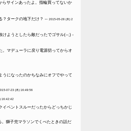
からサインあったよ。指輪買ってないか
？タークの地下だけ？ --
2015-05-28 (木) 2
うとしたら敵だったでゴサル(--;) -
た。マデューラに戻り電源切ってからオ
ようになったのかちなみにオフでやって
015-07-23 (木) 16:49:56
) 16:42:42
クイベントスルーだったからどっちかじ
る。獅子兜マラソンでくべたときの話だ