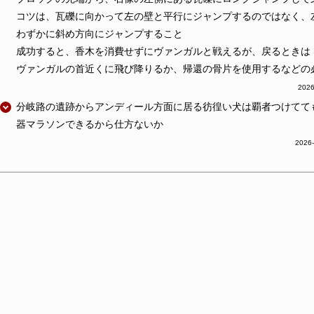
コツは、瓦礫に向かって左の壁と平行にジャンプするのではなく、
わずかに斜め方向にジャンプすること
成功すると、香木を消費せずにヴァンガルと戦えるが、戻るときは
ヴァンガルの首近くに飛び降りるか、帰還の骨片を使用するなどの
2026
分岐路の遺跡からアンディール方面に居る彷徨い犬は覇者つけてて
器マラソンできるから仕方ないか
2026-