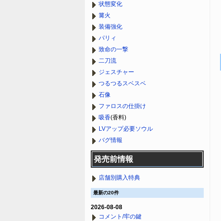
状態変化
篝火
装備強化
パリィ
致命の一撃
二刀流
ジェスチャー
つるつるスベスベ
石像
ファロスの仕掛け
吸香
(香料)
LVアップ必要ソウル
バグ情報
発売前情報
店舗別購入特典
最新の20件
2026-08-08
コメント/牢の鍵