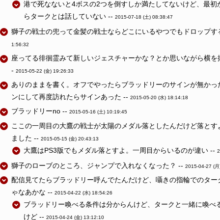
港で死なないと4ボスの2つを倒すしか満たしてないけど、最初
らタークとは話していない --
2015-07-18 (土) 08:38:47
獅子の戦士の兜って金髪の戦士ならどこにいるやつでもドロップする
1:56:32
座ってる徘徊霊みて新しいジェスチャーかな？とか思いながら横を抜けよ
-
2015-05-22 (金) 19:26:33
ありのままを書く。オフでやったらブラッドリーのサインが無かっ
ンにして再度訪れたらサインあった --
2015-05-20 (水) 18:14:18
ブラッドリーno --
2015-05-16 (土) 10:19:45
ここの一周目の大鷹の戦士が太陽のメダル落としたんだけど落とす
ました --
2015-05-15 (金) 20:43:13
大鷹はPS3版でもメダル落とすよ。一周目からいるのが違い --
2
獅子のローブのところ、ジャンプで入れなくなった？ --
2015-04-27 (月
配信見てたらブラッドリー呼んでたんだけど、囁きの指輪でのター
ゃなあかな --
2015-04-22 (水) 18:54:26
ブラッドリー喚べる条件は分からんけど、タークと一緒に喚べ
けど --
2015-04-24 (金) 13:12:10