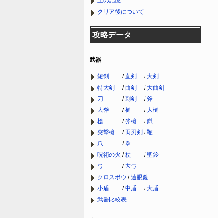
王の記憶
クリア後について
攻略データ
武器
短剣
/
直剣
/
大剣
特大剣
/
曲剣
/
大曲剣
刀
/
刺剣
/
斧
大斧
/
槌
/
大槌
槍
/
斧槍
/
鎌
突撃槍
/
両刃剣
/
鞭
爪
/
拳
呪術の火
/
杖
/
聖鈴
弓
/
大弓
クロスボウ
/
遠眼鏡
小盾
/
中盾
/
大盾
武器比較表