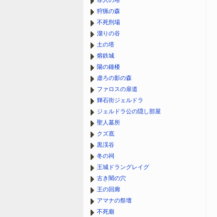
罪人の塔
狩猟の森
不死刑場
溜りの谷
土の塔
熔鉄城
陽の鐘楼
虚ろの影の森
ファロスの扉道
輝石街ジェルドラ
ジェルドラ公の隠し部屋
聖人墓所
クズ底
黒渓谷
冬の祠
王城ドラングレイグ
古き闇の穴
王の回廊
アマナの祭壇
不死廟