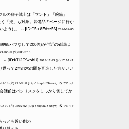
マルの獅子戦士は「マント」「腕輪」
なく「兜」も対象。装備品のページに行か
-- [ID:C5u.8Edsz56]
2024-02-05
65バフなしで200強)が付近の確認は
24-02-20 (火) 00:25:15
:kT.i2FSxohU]
2024-12-15 (日) 17:34:47
り返って2本の木の間を直進した方がいい
。
-01-13 (火) 21:53:58
[ID:p-16qq-3326-eie9]
ブロック
の会話前はバジリスクをしっかり倒してか
-02-09 (月) 08:07:52
[ID:p-b7nj-0b35-6dgw]
ブロック
もっとも近い側の
乗り越える