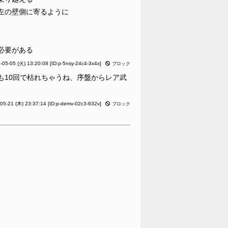
左の壁側に寄るように
必要がある
-05-05 (火) 13:20:08
[ID:p-5nsy-24c4-3x4x]
ブロック
も10回で枯れちゃうね、序盤からレア武
05-21 (木) 23:37:14
[ID:p-demv-02c3-632v]
ブロック