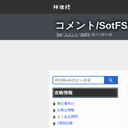
コメント/SotF
Top
/
コメント
/
SotFS
/
虚ろの影の森
攻略情報
初心者向け
お得な情報
よくある質問
2周目以降