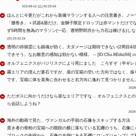
023-08-12 (土) 02:25:04
ほんとに今更だがこれから装備マラソンする人への注意書き。ノー
「腰巻き」＋武器&盾だけ。金獅子限定ドロップは赤マントだけで
ず5時間を無為のマラソン(一応、透明野郎共から力石は稼げる)しないように。 
(月) 23:42:24
透明の徘徊霊にも鎮魂が効く。大ダメージは期待できない(2周目&信仰
できそう。なお敵意の感知は効かない模様。 -- [ID:C5u.8Edsz56]
20
オルフェニクスがバジリスクにより死にました ころすぞ（半ギレ） -- [ID
霧エリアの澄んだ蒼石ですが、崖の宝箱の空いた方向ではなく、振
です。宝箱に体を直角に合わせると右方向に逸れて見つかりません
2026
ただボスに向かうだけなら楽なエリアですな… オルフェニクスと
ら会話しようね？
2026
海外の動画で見た、ヴァンガルの手前の石像をスキップする方法
貴き者の骨粉の宝箱への階段の横に落ちている瓦礫のうち、石像に
ブロックの先端から、石像の左側にある瓦礫にロングジャンプして