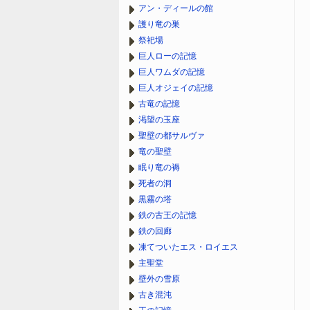
アン・ディールの館
護り竜の巣
祭祀場
巨人ローの記憶
巨人ワムダの記憶
巨人オジェイの記憶
古竜の記憶
渇望の玉座
聖壁の都サルヴァ
竜の聖壁
眠り竜の褥
死者の洞
黒霧の塔
鉄の古王の記憶
鉄の回廊
凍てついたエス・ロイエス
主聖堂
壁外の雪原
古き混沌