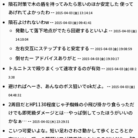
隕石対策で木の盾を持ってみたら思いのほか安定した 使って
あげれてよかったわ --
2015-04-03 (金) 13:14:14
隕石よけれないわw --
2015-04-03 (金) 09:41:41
発動して落下地点がでたら回避するといいよ --
2015-04-03 (金)
14:10:04
左右交互にステップすると安定する --
2015-04-03 (金) 19:08:59
倒せたー アドバイスありがと --
2015-04-03 (金) 19:30:17
トルニトスで殴りまくって速攻するのが有効 --
2015-04-03 (金) 08:2
3:38
避ければへーき、あんなのボス狙いでokだよ。 --
2015-04-03 (金)
04:48:32
2周目だとHP1130程度じゃ子蜘蛛の小飛び掛かり食らっただ
けでも即死級ダメージとは…やっぱ倒してったほうがいいの
かなぁ… --
2015-04-02 (木) 23:29:31
こいつ可愛いよな。短い足わさわさ動かして歩くところとか