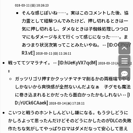
018-03-11 (日) 10:26:23
そんな感じぽいね……。実はこのコメントした後、協
力霊として経験つんでみたけど、押し切れるときは一
気に押し切れるし、ダメなときは子蜘蛛処理しつつロ
マにもダメージ与えて行くって感じになった……。ま
あつまり状況次第ってことみたいやね。 -- [ID:OCPYqV
R3.vE]
2018-03-11 (日) 11:26:11
戦っててツマラナイ。 -- [ID:hUeKyVX7qdM]
2018-03-13 (火) 08:25:2
8
ガッツリゴリ押すかクッソチマチマ削るかの両極端でやる
しかないから爽快感が全然ないんだよなぁ 子グモも魔法
に巻き込まれるとかだったら面白かったかもしれない -- [I
D:/rUCk6CAaek]
2018-03-14 (水) 17:28:11
こいつと戦うのホントしんどいし嫌になる。もう少しどうに
かしろよって思ったんだけどそのどうにかしたのがDLCの失敗
作たちな気がしてやっぱりロマはダメだなって安心して思え