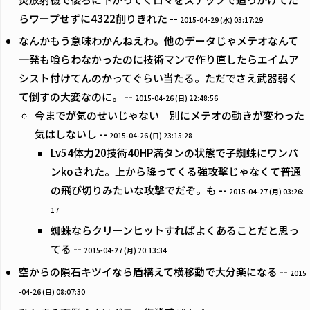
らワープせずに4322削りきれた --
2015-04-29 (水) 03:17:29
なんかもう意味わかんねえわ。他のデータじゃメテオなんて
一発も喰らわなかったのに技術マンで作り直したらエイムア
シスト付けてんのかってぐらい当たる。ただでさえ武器弱く
て倒すの大変なのに。 --
2015-04-26 (日) 22:48:56
今までが気のせいじゃない 別にメテオの動きが変わった
気はしないし --
2015-04-26 (日) 23:15:28
Lv54体力20技術40HP満タンの状態で子蜘蛛にワンパ
ンkoされた。上から降ってくる強攻撃じゃなくて普通
の飛び切りみたいな攻撃でだぞ。も --
2015-04-27 (月) 03:26:
17
蜘蛛ならクリーンヒットすればよくあることだと思っ
てる --
2015-04-27 (月) 20:13:34
空からの隕石キツイなら盾構えて横移動で大分楽になる --
2015
-04-26 (日) 08:07:30