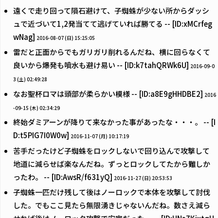
遠くで走り回って隕石避けて、子蜘蛛が少ない所からダッシ
ュで近づいて1,2発当てて逃げていれば勝てる -- [ID:xMCrfeg
wNag]
2016-08-07 (日) 15:25:05
雷だと正面からでもガリガリ削れるんだね、横に回らなくて
良いから爆発も噴水も避け易い -- [ID:k7tahQRWk6U]
2016-09-0
3 (土) 02:49:28
なお聖杯ロマは頭部が柔らかい模様 -- [ID:a8E9gHHDBE2]
2016
-09-15 (木) 02:34:29
終始ダミアーンが降りて来なかった事があったな・・・。 -- [I
D:t5PIG7I0W0w]
2016-11-07 (月) 10:17:19
苦手だったけど子蜘蛛をロックしないで回り込んで攻撃して
地道に減らせば楽なんだね。ずっとロックしてたから難しか
ったわ。 -- [ID:AwsR/f631yQ]
2016-11-27 (日) 20:53:53
子蜘蛛一匹だけ残して後はノーロックで本体を攻撃して討伐
した。でもここ見たら無限湧きじゃないんだね。数さえ減ら