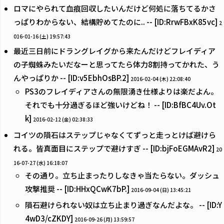
ロマにやられて血痕回収したいんだけど何処に落ちてるかさ
っぱりわからない、結構貯めてたのに.. -- [ID:RrwFBxK85vc]
2
016-01-16 (土) 19:57:43
最近三日前にドラングレイグから来たんだけどフレイディア
の子蜘蛛みたいだなーと思ってたら体力8割持ってかれた、う
んやっぱりか -- [ID:v5EbhOsBP.2]
2016-02-04 (木) 22:08:40
PS3のフレイディアさんの無限湧き仕様よりは楽だよん。
それでも十分過ぎるほど強いけどね！ -- [ID:BfBC4Uv.Ot
k]
2016-02-12 (金) 02:38:33
コイツの隕石はステップじゃなくてずっと走っとけば避けら
れる。皆真面目にステップで避けすぎ -- [ID:bjFoEGMAvR2]
20
16-07-27 (水) 16:18:07
その通り。立ち止まったりしなきゃ当たらない。ダッシュ
攻撃推奨 -- [ID:HHxQCwK7bP.]
2016-09-04 (日) 13:45:21
隕石避けられない奴は立ち止まり過ぎなんだよな。 -- [ID:Y
4wD3/cZKDY]
2016-09-26 (月) 13:59:57