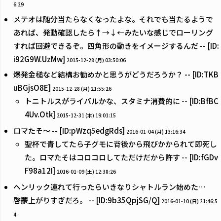
6:29
メテオは随分当たらなくなったよな。それでも当たるようで
あれば、発動確認したら↑→↓←みたいな感じでローリング
すれば回避できるぞ。四角形の動きをイメージするんだ -- [ID:
i92G9W.UzMw]
2015-12-28 (月) 03:50:06
爆発金槌など結構お勧めかと思うがどうだろうか？ -- [ID:TKB
uBGjsO8E]
2015-12-28 (月) 21:55:26
トニトルスがライバルかな、スタミナ消費的に -- [ID:BfBC
4Uv.Otk]
2015-12-31 (木) 19:01:15
ロマたそ〜 -- [ID:pWzq5edgRds]
2016-01-04 (月) 13:16:34
聖杯で青してたら子グモに背後から飛びかかられて即死し
た。ロマたそはコロコロしてただけだから許す -- [ID:fGDv
F98a12I]
2016-01-09 (土) 12:38:26
ヘンリック連れて行ったらいきなりシャトルラン始めた…
啓蒙上がりすぎだろ。 -- [ID:9b35QpjSG/Q]
2016-01-10 (日) 21:46:5
4