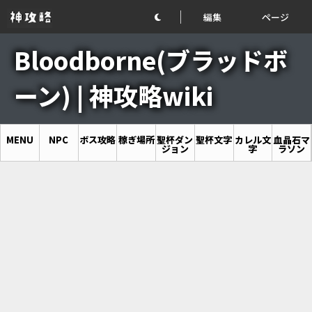
編集
ページ
Bloodborne(ブラッドボ
ーン) | 神攻略wiki
MENU
NPC
ボス攻略
稼ぎ場所
聖杯ダン
聖杯文字
カレル文
血晶石マ
ジョン
字
ラソン