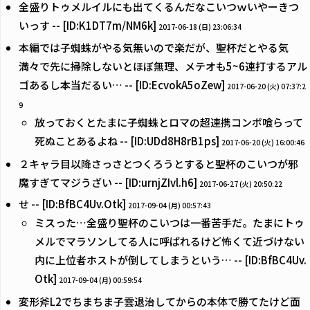
全盛りトゥメルイルにも出てくるんだなこいつｗいやーきつ
いっす -- [ID:K1DT7m/NM6k]
2017-06-18 (日) 23:06:34
本編では子蜘蛛がやる気無いので楽だが、聖杯だとやる気
満々で先に掃除しないとほぼ無理、メテオも5~6連打するアル
ゴあるし本当だるい… -- [ID:EcvokA5oZew]
2017-06-20 (火) 07:37:2
9
放っておくとたまに子蜘蛛とロマの超連携コンボ喰らって
死ぬことあるよね -- [ID:UDd8H8rB1ps]
2017-06-20 (火) 16:00:46
２キャラ目以降さっさとつくろうとすると聖杯のこいつが邪
魔すぎてマジうざい -- [ID:urnjZIvl.h6]
2017-06-27 (火) 20:50:22
せ -- [ID:BfBC4Uv.Otk]
2017-09-04 (月) 00:57:43
ミスった…全盛り聖杯のこいつは一番苦手だ。たまにトゥ
メルでマラソンしてる人に呼ばれるけど怖くて近づけない
内に上位者ホストが倒してしまうという… -- [ID:BfBC4Uv.
Otk]
2017-09-04 (月) 00:59:54
変形斧L2でちまちま子雲退治してからの本体で勝てたけど面