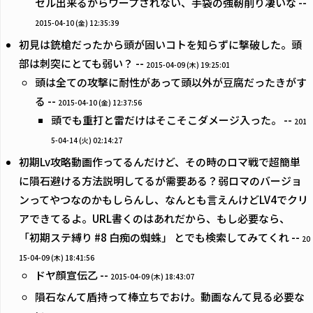
セル出来るからワープされない、手袋の強靭削り凄いな --
2015-04-10 (金) 12:35:39
初見は銃槍だったから頭が固いコトを知らずに撃破した。頭
部は刺突にとても弱い？ --
2015-04-09 (木) 19:25:01
頭は全ての攻撃に耐性があって頭以外が豆腐だったきがす
る --
2015-04-10 (金) 12:37:56
頭でも重打と雷だけはそこそこダメージ入った。 --
201
5-04-14 (火) 02:14:27
初期Lv攻略動画作ってるんだけど、その時のロマ戦で超簡単
に隕石避ける方法説明してるが需要ある？弱ロマのバージョ
ンってやつなのかもしらんし、なんとも言えんけどLV4でクリ
アできてるよ。URL書くのはあれだから、もし必要なら、
「初期ステ縛り #8 白痴の蜘蛛」 とでも検索してみてくれ --
20
15-04-09 (木) 18:41:56
ドヤ顔宣伝乙 --
2015-04-09 (木) 18:43:07
隕石なんて盾持って棒立ちでおけ。動画なんて見る必要な