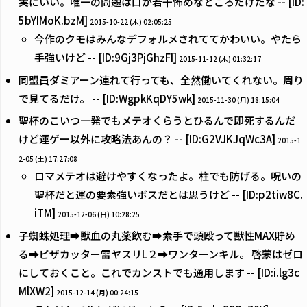
実にいい。唯一の問題は口が若干怖めなところだけだな -- [ID:
5bYIMoK.bzM]
2015-10-22 (木) 02:05:25
今作のクモはみんなデフォルメされててかわいい。やたら
手強いけど -- [ID:9Gj3PjGhzFI]
2015-11-12 (木) 01:32:17
同盟員ダミアーン連れて行っても、全然働いてくれない。周り
で見てるだけ。 -- [ID:WgpkKqDY5wk]
2015-11-30 (月) 18:15:04
聖杯のこいつ一発でもメテオくらうとひるんで即死するんだ
けど運ゲー以外に攻略法あんの？ -- [ID:G2VJKJqWc3A]
2015-1
2-05 (土) 17:27:08
ロマメテオは避けやすくなったよ。柱でも防げる。呪いの
聖杯だと運の要素強いボスだとは思うけど -- [ID:p2tiw8C.
iTM]
2015-12-06 (日) 10:28:25
子蜘蛛処理➡獣血の丸薬飲む➡素手で頭殴って獣性MAX貯め
る➡ピザカッター雷ヤスリL２➡ワンターンキル。 啓蒙はゼロ
にしておくこと。これでカンストでも通用します -- [ID:i.lg3c
MlXW2]
2015-12-14 (月) 00:24:15