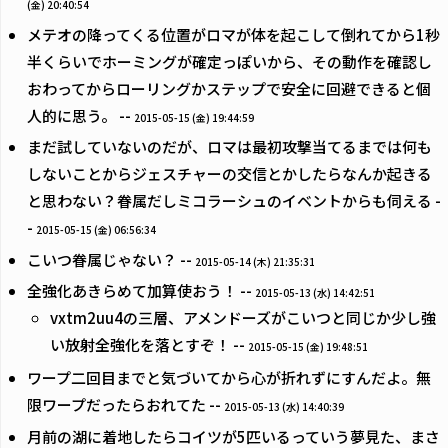
(金) 20:40:54
メテオの降ってくる位置がロマが体を起こして倒れてから1秒
半くらいでホーミングが確定っぽいから、その動作を確認し
おわってからローリングかステップで安全に回避できると個
人的に思う。 --
2015-05-15 (金) 19:44:59
まだ試していないのだが、ロマは最初攻撃当てるまでは何も
しないことからジェスチャーの交信とかしたらなんか起きる
と思わない？眷属だしミコラーシュのイベントからも伺える -
-
2015-05-15 (金) 06:56:34
こいつ眷属じゃない？ --
2015-05-14 (木) 21:35:31
全強化あきらめて加算使おう！ --
2015-05-13 (水) 14:42:51
vxtm2uu4の三層、アメンドーズがこいつと同じか少し強
い放射全強化を落とすぞ！ --
2015-05-15 (金) 19:48:51
ワープ二回目までと気づいてから心が折れずにすんだよ。無
限ワープだったらおれてた --
2015-05-13 (水) 14:40:39
月前の湖に着地したらコイツが5匹いるっていう夢見た、まさ