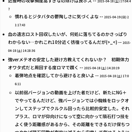
近接時の攻撃頻度高すぎなの除けば良ボス --
2015-04-18 (土) 17:04:4
7
慣れるとジタバタの鬱陶しさに気づくよな --
2015-04-19 (日) 2
1:17:43
血の遺志ロスト回収したいが、何処に落ちてるのかさっぱり
わからない…かれこれ10分近く彷徨ってるんだが(>_<) --
2015-
04-18 (土) 14:28:36
強verメテオの安定した避け方教えてくれないか？ 初期体力
オワタ式だと周回する度ロマで躓く --
2015-04-18 (土) 14:20:19
着弾地点を確認してから避けると良いよ --
2015-04-18 (土) 17:0
6:11
以前弱バージョンの動画を上げた者だけど、新たにNG＋
でやってるんだけど、強バージョンでは小蜘蛛をロックオ
ンしてステップでクルクル回ったら比較的安定した。それ
プラス、ロマが仰向けになって空に向かって隕石打つ技を
よく使う距離感があるから、その距離をできるだけ保ちつ