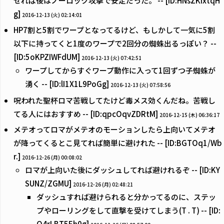
せれば後はノーロック攻撃で安定だった。 -- [ID:HNsZKixtqH
g]
2016-12-13 (火) 02:14:01
HP7割と5割でワープとなってるけど、もしかして一気に5割
以下に持ってくと1度のワープで2回分の蜘蛛出るっぽい？ --
[ID:5oKPZIWFdUM]
2016-12-13 (火) 07:42:51
ワープしてからすぐワープ動作に入って1回ずつ子蜘蛛が
湧く -- [ID:lI1X1L9PoGg]
2016-12-13 (火) 07:58:56
呪われた聖杯ロマ苦戦してたけど毒メス効くんだね。苦戦し
てる人にはおすすめ -- [ID:qpcOqvZDRtM]
2016-12-15 (木) 06:36:17
メテオってロマがメテオのモーションしたら上向いてメテオ
が降ってくるとこ見てれば簡単に避けれた -- [ID:BGTOq1/Wb
r.]
2016-12-26 (月) 00:08:02
ロマが上向いた後にダッシュしてれば避けれるぞ -- [ID:KY
SUNZ/ZGMU]
2016-12-26 (月) 02:48:21
ダッシュすれば避けられると分かってるのに、ステッ
プやローリングをして直撃を受けてしまう(T . T) -- [ID:
O4rLBT5Eh0g]