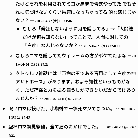
たけどそれを利用されてミコが悪夢で儀式やってた でもそ
れに気づけないくらい馬鹿になっちゃってる 的な感じじゃ
ない？ --
2015-04-22 (水) 15:31:46
むしろ「発狂しないように月を隠してる」→「人間達
だけが何も知らない」ってことで。人間に対しての
「白痴」なんじゃないか？ --
2015-04-23 (木) 23:58:11
むしろロマを隠してたウィレームの方がボケてたよな --
20
15-04-24 (金) 19:28:23
クトゥルフ神話には「万物の王である盲目にして白痴の神
アザトホース」があります。およそ知性というものがな
く、ただ存在と力を振る舞うしかできないだからではあり
ませんか？ --
2015-05-03 (日) 02:28:02
呪いロマは投げた。小蜘蛛で一撃死マジできつい。 --
2015-04-2
1 (火) 23:24:43
聖杯ロマ初見撃破。全て盾のおかげでした。 --
2015-04-21 (火) 06:3
4:22