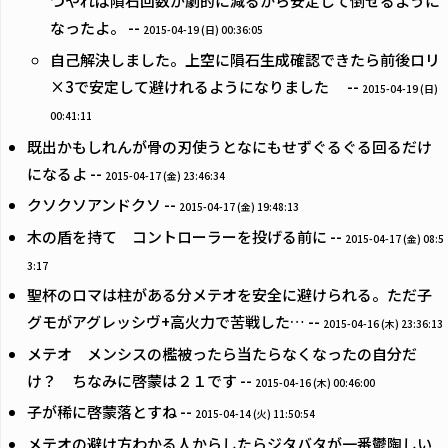
つやれば隕石回数が劇的に減るから安定して倒せるように
なったよ。 --
2015-04-19 (日) 00:36:05
自己解決しました。上空に隕石生成確認できたら前後ロリ
×3で安定して避けれるようになりました --
2015-04-19 (日)
00:41:11
既出かもしれんが骨の刃使うとなにもせずぐるぐる回るだけ
になるよ --
2015-04-17 (金) 23:46:34
クソクソアンドクソ --
2015-04-17 (金) 19:48:13
木の盾を持て コントローラーを投げる前に --
2015-04-17 (金) 08:5
3:17
聖杯のロマは柱がある分メテオを安全に避けられる。ただ子
グモがアグレッシヴ+高火力で苦戦した… --
2015-04-16 (木) 23:36:13
メテオ メンシスの檻被ったら当たらなくなったの自分だ
け？ ちなみに啓蒙は２１です --
2015-04-16 (木) 00:46:00
子が稀に啓蒙落とすね --
2015-04-14 (火) 11:50:54
メテオの避け方わかる人からしたらジタバタが一番鬱陶しい