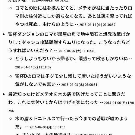
2015-04-09 (木) 00:07:02
ロマとの間に柱を挟んどくと、メテオが柱に当たったりロ
マ側の柱付近にしか落ちなくなる。あとは銃を撃ってれば
やつは死ぬ。虫けらのように --
2015-04-14 (火) 02:30:37
聖杯ダンジョンのロマが部屋の角で地中隕石と爆発攻撃ばか
りしてダッシュ攻撃離脱すらムリになった。こうなったらど
うすればいいんだろ？ --
2015-04-07 (火) 18:16:31
どうしようもないから帰るか、頑張って殴るしかないね --
2015-04-07 (火) 18:18:07
聖杯Dのロマは子グモ少し残して置いたほうがいいような
気がしないでも無い --
2015-04-08 (水) 08:00:51
最近知ったけどメテオを木の盾で防げたってことに驚きだ
わ。これに気付いてからはすげぇ楽になった --
2015-04-06 (月) 12:0
7:02
木の盾＆トニトルスで行ったら今までの苦戦が嘘のよう
だ。 --
2015-04-06 (月) 13:01:11
ホントだ、木の盾凄え‼︎ --