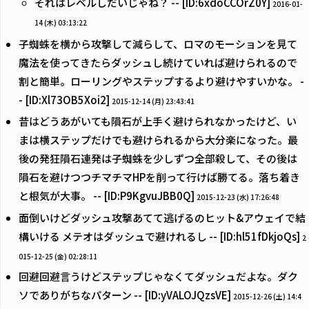
それはレベルしだいじゃね？ -- [ID:6xdoCCOrZ0Y]
2016-01-
14 (木) 03:13:22
子蜘蛛を横から攻撃して減らして、ロマのモーションを見て
魔法を使ってきたらダッシュし続けていれば避けられるので
割と簡単。ローリングやステップするより避けやすいかな。 -
- [ID:Xl73OB5Xoi2]
2015-12-14 (月) 23:43:41
昔はどうあがいても隕石が上手く避けられなかったけど、い
まは横ステップだけでも避けられるから大分楽になった。最
後の発狂隕石連発は子蜘蛛を少しずつ全部殺して、その後は
隕石を避けつつチマチマHPを削って行けば勝てる。落ち着き
と根気が大事。 -- [ID:P9KgvuJBB0Q]
2015-12-23 (水) 17:26:48
面倒いけどダッシュ攻撃あてて逃げるのヒット&アウェイで結
構いける メテオはダッシュで避けれるし -- [ID:hl51fDkjoQs]
2
015-12-25 (金) 02:28:11
回避回避言うけどステップじゃなくてダッシュだよな。ダク
ソでありがちなパターン -- [ID:yVALOJQzsVE]
2015-12-26 (土) 14:4