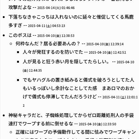
攻撃だよな --
2015-04-14 (火) 01:46:46
下落ちなきゃこっちは入れないのに延々と催促してくる馬鹿
多すぎ --
2015-04-11 (土) 04:53:23
このボスは --
2015-04-10 (金) 12:38:53
何枠なんだ？居る必要あんの？ --
2015-04-10 (金) 12:39:14
人々が発狂するのを防いでた --
2015-04-10 (金) 12:42:52
人が見ると狂う赤い月を隠してたらしい。 --
2015-04-10
(金) 12:44:35
でもヤハグルの置き紙みると儀式を破ろうとしてた人
もいるっぽいし余計なことしてた感 まあロマのおか
げで儀式も停滞してたんだろうけど --
2015-04-11 (土) 22:01:1
2
神秘キャラだと、子蜘蛛処理してからゼロ距離処刑人の手袋
連打でワープする前に倒せるな --
2015-04-10 (金) 12:33:50
正確にはワープの予備動作してる間に怯みでワープキャン