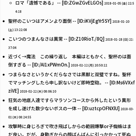
ロマ「遺憾である」 -- [ID:ZGwZGvELGOs]
2018-01-05 (金) 22:5
4:18
聖杯のこいつはアメンより面倒 -- [ID:iKVjEgYr5SY]
2018-01-20
(土) 13:22:08
こいつのつまんなさは異常 -- [ID:Z10RioT./8Q]
2018-01-28 (日) 21:
37:04
近づく→魔法 この繰り返し 本編はともかく、聖杯のは面
倒すぎる -- [ID:/AI1xPWmOn.]
2018-02-12 (月) 20:50:22
つまらなさというかくだらなさでは黒獣と双璧ですね。聖杯
でマッチングしたら申し訳ないけど即時空砲。 -- [ID:Ms6VXxf
ziVE]
2018-02-22 (木) 08:06:10
狂気の地底人達ですらマラソンコースから外したという異形
を成し遂げた数少ないボスの一体 -- [ID:uztcpOFNXlU]
2018-03-
01 (木) 08:24:55
攻撃時に身じろぎで吹き飛ばしからの範囲爆撃or子蜘蛛はま
だ良い。だが、身動ぎからの顔ばんばんに引っかかって死ぬ