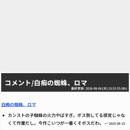
コメント/白痴の蜘蛛、ロマ
最終更新: 2026-08-06 (木) 15:33:35
(8h)
白痴の蜘蛛、ロマ
カンストの子蜘蛛の火力やばすぎ。ボス倒してる感覚じゃな
くて作業だし。今作こいつが一番くそボスだわ。 --
2015-05-15