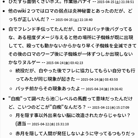
ひたすら面倒くさいボス。作業感パナイ --
2015-04-25 (土) 21:38:51
他のwiki２つではロマの弱点は炎神秘雷とあったのだが、ど
っちが正しいんだ？ --
2015-04-25 (土) 21:18:40
白でフレンド手伝ってたんだが、ロマはパッチ後バグってる
な、ある程度ダメージ与えると他の場所に子蜘蛛が既に出現
してて、殴っても動かないからかなり早く子蜘蛛を全滅できて
その後のロマのワープ後に子蜘蛛が一体ずつしか出現しない
かなりヌルゲー --
2015-04-24 (金) 03:42:23
続投だが、白やった後でフレに協力してもらい自分でも行
ってみたが同じ現象が起きた --
2015-04-24 (金) 03:43:50
パッチ前からその現象あったよ --
2015-04-24 (金) 19:26:42
"白痴"って調べたら池○レベルの馬鹿って意味だったんだけ
ど、こいつのどこが"白痴"なんだろ？ --
2015-04-22 (水) 15:27:09
月を隠す事以外出来ない脳に改造されたからじゃない？
(適当 --
2015-04-22 (水) 15:31:10
赤月を隠して人間が発狂しないように守ってるつもりだっ