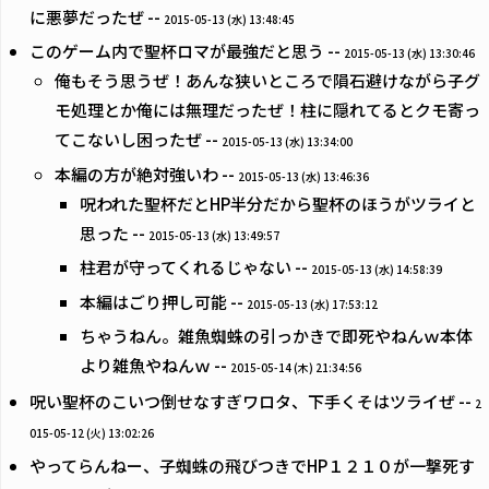
に悪夢だったぜ --
2015-05-13 (水) 13:48:45
このゲーム内で聖杯ロマが最強だと思う --
2015-05-13 (水) 13:30:46
俺もそう思うぜ！あんな狭いところで隕石避けながら子グ
モ処理とか俺には無理だったぜ！柱に隠れてるとクモ寄っ
てこないし困ったぜ --
2015-05-13 (水) 13:34:00
本編の方が絶対強いわ --
2015-05-13 (水) 13:46:36
呪われた聖杯だとHP半分だから聖杯のほうがツライと
思った --
2015-05-13 (水) 13:49:57
柱君が守ってくれるじゃない --
2015-05-13 (水) 14:58:39
本編はごり押し可能 --
2015-05-13 (水) 17:53:12
ちゃうねん。雑魚蜘蛛の引っかきで即死やねんｗ本体
より雑魚やねんｗ --
2015-05-14 (木) 21:34:56
呪い聖杯のこいつ倒せなすぎワロタ、下手くそはツライぜ --
2
015-05-12 (火) 13:02:26
やってらんねー、子蜘蛛の飛びつきでHP１２１０が一撃死す