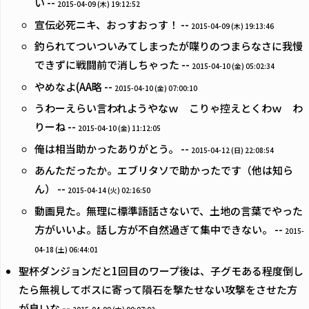
い --
2015-04-09 (木) 19:12:52
宣伝必死ニキ、おっすおっす！ --
2015-04-09 (木) 19:13:46
釣られてついついみてしまったが喋りのつまらなさに我慢
できずに戦闘前で消しちゃった --
2015-04-10 (金) 05:02:34
やめなよ(AA略 --
2015-04-10 (金) 07:00:10
うわーえらい言われようやなｗ こりゃ控えとくわｗ わ
りーね --
2015-04-10 (金) 11:12:05
俺は相当助かったありがとう。 --
2015-04-12 (日) 22:08:54
あんただったか。エブリタソで助かったです（他は知ら
ん） --
2015-04-14 (火) 02:16:50
動画見た。無理に標準語話さないで、土地の言葉でやった
方がいいよ。話し方が不自然過ぎて集中できない。 --
2015-
04-18 (土) 06:44:01
聖杯ダンジョンだと1回目のワープ後は、子グモある程度倒し
たら無視してボスに寄って隕石を撃たせない攻撃をさせた方
が良いな --