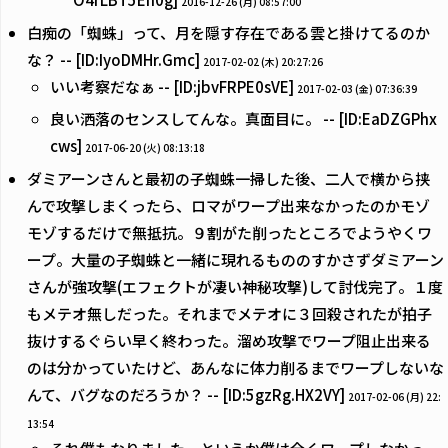
2016-12-26 (月) 08:57:00
白痴の「蜘蛛」って、月を隠す存在である雲と掛けてるのか
な？ -- [ID:IyoDMHr.Gmc]
2017-02-02 (木) 20:27:26
いい考察だなぁ -- [ID:jbvFRPE0sVE]
2017-02-03 (金) 07:36:39
良い洒落のセンスしてんな。真面目に。 -- [ID:EaDZGPhx
cws]
2017-06-20 (火) 08:13:18
ダミアーンさんと最初の子蜘蛛一掃した後、二人で横から挟
んで攻撃しまくったら、ロマがワープ出来なかったのかモゾ
モゾするだけで無抵抗。９割がた削ったところでようやくワ
ープ。大量の子蜘蛛と一緒に現れるもののすかさずダミアーン
さんが強攻撃(エフェクトが凄い神秘攻撃)して討伐完了。１度
もメテオ無しだった。それまでメテオに３回殺されたが拍子
抜けするぐらい早く終わった。溜め攻撃でワープ阻止出来る
のは分かっていたけど、あんなに体力削るまでワープしないな
んて、バグなのだろうか？ -- [ID:5gzRg.HX2VY]
2017-02-06 (月) 22:
13:54