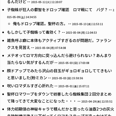
るんだけど --
2015-05-12 (火) 12:20:07
子蜘蛛が狂人の叡智をドロップ確認 ロマ戦にて バグ？ --
2
015-05-09 (土) 14:34:55
俺もドロップ確認。聖杯の方。 --
2015-05-13 (水) 12:53:11
もしかして子蜘蛛って毒効く？ --
2015-05-04 (月) 12:04:53
雑魚呼ぶ癖に本体もアクティブすぎるのが問題だ。ファラン
クスを見習え --
2015-05-04 (月) 07:54:08
メテオってロマ方向に突っ込んだら避けられない？あんまり
当たらない気がするんだが --
2015-05-03 (日) 17:03:08
顔ドアップでみたら沢山の目玉がギョロギョロしててきもい
と思いました(粉ミカン --
2015-05-03 (日) 15:58:56
呪いロマダルすぎ心折れた --
2015-05-01 (金) 15:07:11
聖杯ロマワープをダウンで妨害したら蜘蛛集団２回分まとめ
て降ってきて大変なことになった・・・ --
2015-04-29 (水) 22:55:52
体力初期値の神秘キャラで積んだかと思ったら油壺2つの灰火
炎放射機で後ろに下がってくロマをステップで追っかけてた