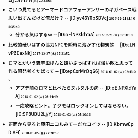
2017-11-14 (火) 20:53:03
こいつ見てるとアーマードコアフォーアンサーのギガベース戦
思い出すんだけど俺だけ？ -- [ID:yv46Y0pSDVc]
2017-12-21 (木) 0
8:35:40
分かる気はするｗ -- [ID:oElNPXldYaA]
2017-12-21 (木) 09:18:30
比較的硬いはずの協力NPCを瞬時に溶かす化物蜘蛛 -- [ID:cLN
vPBEaxNk]
2017-12-27 (水) 17:31:52
ロマとかいう糞芋虫ほんと嫌いぶっぱすれば強い敵と思って
作る開発者くたばって -- [ID:epCxrMrOq66]
2018-01-02 (火) 02:43:0
5
アプデ前のロマと比べたらヌルヌルの病 -- [ID:oElNPXldYa
A]
2018-01-02 (火) 03:44:49
一応攻略ヒント。子グモはロックオンしてはならない。 --
[ID:9P8UDU2Lj/Y]
2018-01-02 (火) 05:10:16
正面から見ると藤田ニコルみてーだなコイツ -- [ID:Kbmw0p
D.AFI]
2018-01-05 (金) 22:20:57