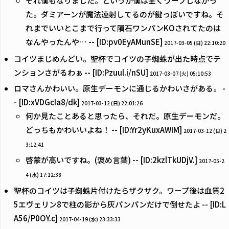
それ僕もなりました。というか僕は全くワープしなかっ
た。ダミアーンが魔法連射してるのが鍵っぽいですね。そ
れまでいいとこまで行って隕石ワンパンKOされてたのは
なんやったんや… -- [ID:pv0EyAMunSE]
2017-03-05 (日) 22:10:20
コイツまじめんどい。聖杯でコイツの子蜘蛛が出た時点でテ
ンションさがるわぁ -- [ID:Pzuul.i/nSU]
2017-03-07 (火) 05:10:53
ロマさんかわいい。原生デーモンに通じるかわいさがある。 -
- [ID:xVDGcIa8/dk]
2017-03-12 (日) 22:01:26
何か見たことあると思ったら、それだ。原生デーモンだ。
どっちもかわいいよね！ -- [ID:Yr2yKuxAWIM]
2017-03-12 (日) 2
3:12:41
啓蒙が高いですね。(褒め言葉) -- [ID:2kzlTkUDjV.]
2017-05-2
4 (水) 17:12:38
聖杯のコイツは子蜘蛛片付けたらザクザク。ワープ後は血質2
5エヴェリン8で柱の影から灰パンパンだけで倒せたよ -- [ID:L
A56/P0OY.c]
2017-04-19 (水) 23:33:33