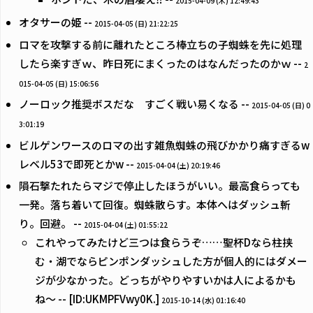
2015-04-09 (木) 12:49:43
オタサーの姫 --
2015-04-05 (日) 21:22:25
ロマを攻撃する前に離れたところ棒立ちの子蜘蛛を先に処理
したら楽すぎｗ、昨日死にまくったのはなんだったのかｗ --
2
015-04-05 (日) 15:06:56
ノーロック推奨ボスだな すごく戦い易くなる --
2015-04-05 (日) 0
3:01:19
ビルゲンワースのロマの出す雑魚蜘蛛の飛びかかり痛すぎるw
レベル53で即死とかw --
2015-04-04 (土) 20:19:46
隕石撃たれたらマジで停止したほうがいい。最高食らっても
一発。落ち着いて回復。蜘蛛散らす。本体へはダッシュ斬
り。回避。 --
2015-04-04 (土) 01:55:22
これやってみたけど三つは食らうぞ……聖杯Dなら柱挟
む・湖でならピンポンダッシュした方が個人的にはダメー
ジが少なかった。どっちがやりやすいかは人によるかも
ね〜 -- [ID:UKMPFVwy0K.]
2015-10-14 (水) 01:16:40