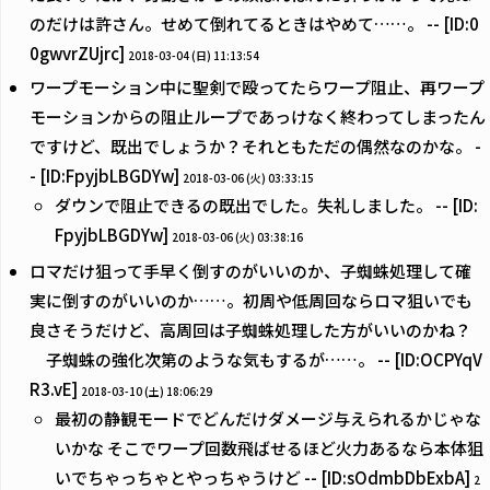
のだけは許さん。せめて倒れてるときはやめて……。 -- [ID:0
0gwvrZUjrc]
2018-03-04 (日) 11:13:54
ワープモーション中に聖剣で殴ってたらワープ阻止、再ワープ
モーションからの阻止ループであっけなく終わってしまったん
ですけど、既出でしょうか？それともただの偶然なのかな。 -
- [ID:FpyjbLBGDYw]
2018-03-06 (火) 03:33:15
ダウンで阻止できるの既出でした。失礼しました。 -- [ID:
FpyjbLBGDYw]
2018-03-06 (火) 03:38:16
ロマだけ狙って手早く倒すのがいいのか、子蜘蛛処理して確
実に倒すのがいいのか……。初周や低周回ならロマ狙いでも
良さそうだけど、高周回は子蜘蛛処理した方がいいのかね？
子蜘蛛の強化次第のような気もするが……。 -- [ID:OCPYqV
R3.vE]
2018-03-10 (土) 18:06:29
最初の静観モードでどんだけダメージ与えられるかじゃな
いかな そこでワープ回数飛ばせるほど火力あるなら本体狙
いでちゃっちゃとやっちゃうけど -- [ID:sOdmbDbExbA]
2