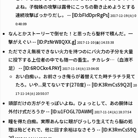
よね。子蜘蛛の攻撃は露骨にこっちの動き止めようとする
連続攻撃ばっかりだし。 -- [ID:bFIdDprRgPs]
2017-12-19 (火) 0
0:48:09
なんとかストーリーで倒せた！と思ったら聖杯で積んだ。一
撃がえぐい -- [ID:PzNrW8QXX.g]
2017-11-10 (金) 14:33:38
ただでさえ無視できない火力を持つのにバ火力の子分を大量
に投下する上位者の中でも随一の畜生。チカレタ…（血液不
足） -- [ID:6ROCkx4.PAY]
2017-11-14 (火) 13:04:05
おい白痴ぃ。お前さっき俺らが着替えてた時チラチラ見て
たろ。いや...見てないです(270度) -- [ID:K3RmCsS9Q2I]
20
17-11-14 (火) 20:50:37
頭部だけの方がクモっぽいよね。ひょっとして、あの胴体は
外付け式だろうか -- [ID:u1FOGL7DAWM]
2017-11-14 (火) 18:37:54
瞳を得た白痴。実際あんなに眼がびっしり生えてたら脳の処
理は殆どそれで、他に回す余裕はなさそう -- [ID:K3RmCsS9Q
2I]