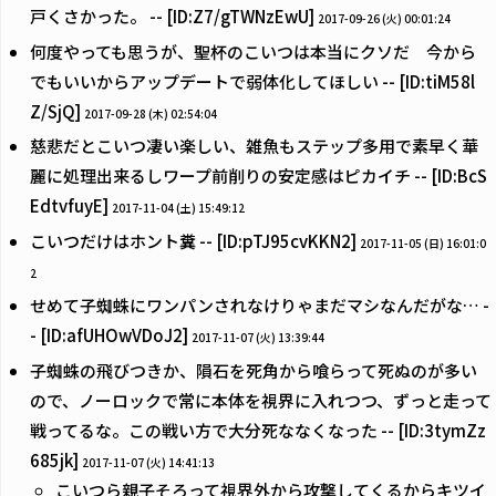
戸くさかった。 -- [ID:Z7/gTWNzEwU]
2017-09-26 (火) 00:01:24
何度やっても思うが、聖杯のこいつは本当にクソだ 今から
でもいいからアップデートで弱体化してほしい -- [ID:tiM58l
Z/SjQ]
2017-09-28 (木) 02:54:04
慈悲だとこいつ凄い楽しい、雑魚もステップ多用で素早く華
麗に処理出来るしワープ前削りの安定感はピカイチ -- [ID:BcS
EdtvfuyE]
2017-11-04 (土) 15:49:12
こいつだけはホント糞 -- [ID:pTJ95cvKKN2]
2017-11-05 (日) 16:01:0
2
せめて子蜘蛛にワンパンされなけりゃまだマシなんだがな… -
- [ID:afUHOwVDoJ2]
2017-11-07 (火) 13:39:44
子蜘蛛の飛びつきか、隕石を死角から喰らって死ぬのが多い
ので、ノーロックで常に本体を視界に入れつつ、ずっと走って
戦ってるな。この戦い方で大分死ななくなった -- [ID:3tymZz
685jk]
2017-11-07 (火) 14:41:13
こいつら親子そろって視界外から攻撃してくるからキツイ