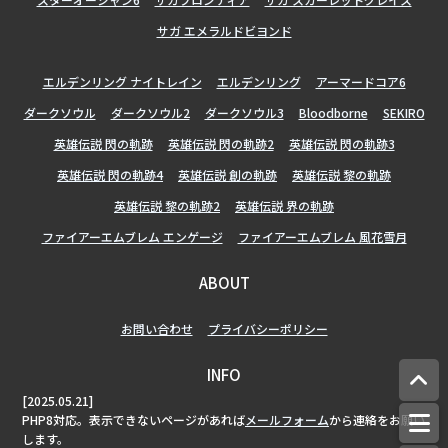
サガ エメラルドビヨンド
エルデンリング ナイトレイン
エルデンリング
アーマードコア6
ダークソウル
ダークソウル2
ダークソウル3
Bloodborne
SEKIRO
英雄伝説 閃の軌跡
英雄伝説 閃の軌跡2
英雄伝説 閃の軌跡3
英雄伝説 閃の軌跡4
英雄伝説 創の軌跡
英雄伝説 黎の軌跡
英雄伝説 黎の軌跡2
英雄伝説 界の軌跡
ファイアーエムブレム エンゲージ
ファイアーエムブレム 風花雪月
ABOUT
お問い合わせ
プライバシーポリシー
INFO
[2025.05.21]
PHP8対応。表示できないページがあれば
メールフォーム
から連絡をお願い
します。