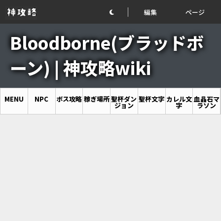
編集
ページ
Bloodborne(ブラッドボ
ーン) | 神攻略wiki
MENU
NPC
ボス攻略
稼ぎ場所
聖杯ダン
聖杯文字
カレル文
血晶石マ
ジョン
字
ラソン