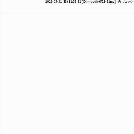
2026-05-31 (日) 11:33:21
[ID:m-bydk-6f28-61mz]
ブロック